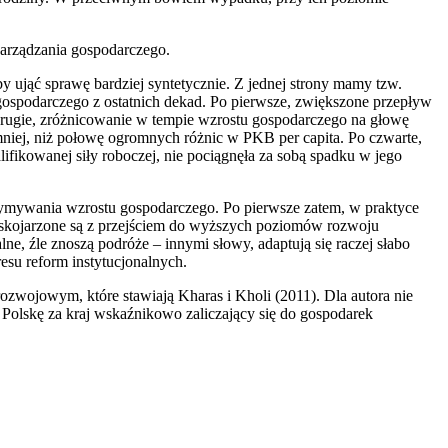
zarządzania gospodarczego.
 ująć sprawę bardziej syntetycznie. Z jednej strony mamy tzw.
u gospodarczego z ostatnich dekad. Po pierwsze, zwiększone przepływ
Po drugie, zróżnicowanie w tempie wzrostu gospodarczego na głowę
 mniej, niż połowę ogromnych różnic w PKB per capita. Po czwarte,
lifikowanej siły roboczej, nie pociągnęła za sobą spadku w jego
zymywania wzrostu gospodarczego. Po pierwsze zatem, w praktyce
re skojarzone są z przejściem do wyższych poziomów rozwoju
lne, źle znoszą podróże – innymi słowy, adaptują się raczej słabo
esu reform instytucjonalnych.
zwojowym, które stawiają Kharas i Kholi (2011). Dla autora nie
 Polskę za kraj wskaźnikowo zaliczający się do gospodarek