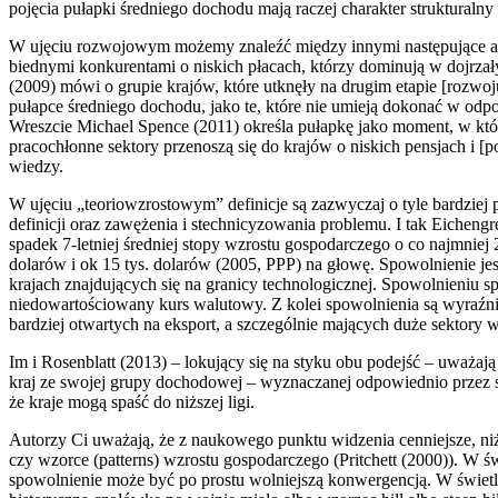
pojęcia pułapki średniego dochodu mają raczej charakter strukturalny
W ujęciu rozwojowym możemy znaleźć między innymi następujące aut
biednymi konkurentami o niskich płacach, którzy dominują w dojrza
(2009) mówi o grupie krajów, które utknęły na drugim etapie [rozwoj
pułapce średniego dochodu, jako te, które nie umieją dokonać w odp
Wreszcie Michael Spence (2011) określa pułapkę jako moment, w któ
pracochłonne sektory przenoszą się do krajów o niskich pensjach i [
wiedzy.
W ujęciu „teoriowzrostowym” definicje są zazwyczaj o tyle bardziej
definicji oraz zawężenia i stechnicyzowania problemu. I tak Eichengr
spadek 7-letniej średniej stopy wzrostu gospodarczego o co najmniej 2
dolarów i ok 15 tys. dolarów (2005, PPP) na głowę. Spowolnienie j
krajach znajdujących się na granicy technologicznej. Spowolnieniu sp
niedowartościowany kurs walutowy. Z kolei spowolnienia są wyraźn
bardziej otwartych na eksport, a szczególnie mających duże sektory w
Im i Rosenblatt (2013) – lokujący się na styku obu podejść – uważa
kraj ze swojej grupy dochodowej – wyznaczanej odpowiednio przez s
że kraje mogą spaść do niższej ligi.
Autorzy Ci uważają, że z naukowego punktu widzenia cenniejsze, niż 
czy wzorce (patterns) wzrostu gospodarczego (Pritchett (2000)). W świ
spowolnienie może być po prostu wolniejszą konwergencją. W świetl