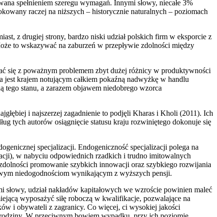
kowana spełnieniem szeregu wymagań. Innymi słowy, niecałe 3%
okowany raczej na niższych – historycznie naturalnych – poziomach
st, z drugiej strony, bardzo niski udział polskich firm w eksporcie z
 Może to wskazywać na zaburzeń w przepływie zdolności między
kać się z poważnym problemem zbyt dużej różnicy w produktywności
ka jest krajem notującym całkiem pokaźną nadwyżkę w handlu
ną tego stanu, a zarazem objawem niedobrego wzorca
biej i najszerzej zagadnienie to podjęli Kharas i Kholi (2011). Ich
g tych autorów osiągnięcie statusu kraju rozwiniętego dokonuje się
genicznej specjalizacji. Endogeniczność specjalizacji polega na
cji), w nabyciu odpowiednich rzadkich i trudno imitowalnych
 zdolności promowanie szybkich innowacji oraz szybkiego rozwijania
ztowym niedogodnościom wynikającym z wyższych pensji.
ymi słowy, udział nakładów kapitałowych we wzroście powinien maleć
ejącą wyposażyć siłę roboczą w kwalifikacje, pozwalające na
w i obywateli z zagranicy. Co więcej, ci wysokiej jakości
nia rodziny. W przeciwnym bowiem wypadku, przy ich poziomie