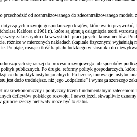
wo przechodzić od scentralizowanego do zdecentralizowanego modelu 
dotyczących rozwoju gospodarczego krajów, które warto przywołać, by
cholasa Kaldora z 1961 r.), które są ujmują osiągnięcia teorii wzrost
 – zwiększyły zakres rynku dla wszystkich pracujących i konsumentów. 
zecie, różnice w mierzonych nakładach (kapitale fizycznym) wyjaśniają
ie. Po piąte, rosnąca ilość kapitału ludzkiego w stosunku do niewykwa
, odnoszących się raczej do procesu rozwojowego lub sposobów podtr
m polityk publicznych. Po drugie, reformy polityk gospodarczych, któ
ji co do praktyk instytucjonalnych. Po trzecie, innowacje instytucjona
 jest dużo trudniejsze, niż jego „odpalenie” i wymaga szerszego zakr
st makroekonomiczny i polityczny trzem fundamentalnym zaleceniom ro
anych deficytów polskiego rozwoju. I nawet jeżeli skwapliwie uznamy
 gruncie rzeczy nietrwały może być to status.