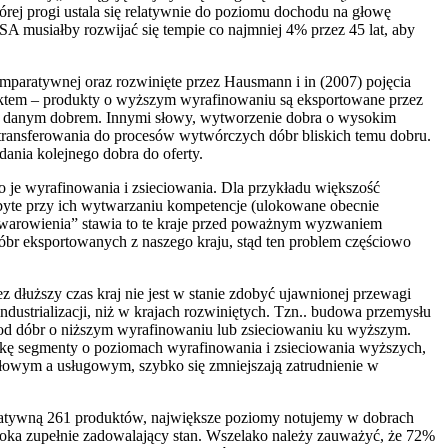
órej progi ustala się relatywnie do poziomu dochodu na głowę
A musiałby rozwijać się tempie co najmniej 4% przez 45 lat, aby
omparatywnej oraz rozwinięte przez Hausmann i in (2007) pojęcia
duktem – produkty o wyższym wyrafinowaniu są eksportowane przez
ch z danym dobrem. Innymi słowy, wytworzenie dobra o wysokim
 transferowania do procesów wytwórczych dóbr bliskich temu dobru.
dania kolejnego dobra do oferty.
go je wyrafinowania i zsieciowania. Dla przykładu większość
nabyte przy ich wytwarzaniu kompetencje (ulokowane obecnie
utowarowienia” stawia to te kraje przed poważnym wyzwaniem
dóbr eksportowanych z naszego kraju, stąd ten problem częściowo
 dłuższy czas kraj nie jest w stanie zdobyć ujawnionej przewagi
ustrializacji, niż w krajach rozwiniętych. Tzn.. budowa przemysłu
 – od dóbr o niższym wyrafinowaniu lub zsieciowaniu ku wyższym.
darkę segmenty o poziomach wyrafinowania i zsieciowania wyższych,
słowym a usługowym, szybko się zmniejszają zatrudnienie w
paratywną 261 produktów, największe poziomy notujemy w dobrach
t oka zupełnie zadowalający stan. Wszelako należy zauważyć, że 72%