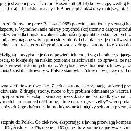
iej jest zatem przyjąć za Im i Rosenblatt (2013) konwencję, według kt
i kraj jak Polska, mający PKB per capita ok 4 razy mniejszy, niż US
iu o zdefiniowane przez Balassa (1965) pojęcie ujawnionej przewagi k
j eksportuje. Wyrafinowanie mierzy przychód skojarzony z danym pro
 odzwierciedla transferowalność zdolności (capabilities) skojarzony
brami, a wymagane w tym procesie zdolności charakteryzuje możliwość
dnej strony elatyczność produktowa, a z drugiej strony niszy koszt do
4-digits) i przypisuje je do odpowiednich tercyli wg charakteryzujące
ścią, to lokuje się na niskim poziomie zsieciowania, co sprawia, że 
 transferowalne do innych branż. W sytuacji ewentualnego ich tzw. „
 montaż został ulokowany w Polsce stanowią siódmy największy dział 
a zdefiniować dwojako. Z jednej strony, jako sytuację, w której przez
owania. Z drugiej strony, może to być problem odmiennego wzorca ind
ędącej zarazem ścieżką uczenia się przez działanie i samoodkrywania
h w modelu outsourced offshoring, które od razu „wstrzeliły” w gospo
u bardzo dużego dyferencjału produktywności między sektorem przemy
mś stopniu do Polski. Co ciekawe, eksportując z jawną przewagą kom
 18%, średnie – 24%, niskie – 19%). Jest to w sumie na pierwszy rzu