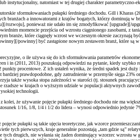
 lub instytucjonalny, natomiast w tej drugiej charakter parametryczno-
orskie sformułowaniach pułapki średniego dochodu. Gill i Kharas (20
łych branżach a innowatorami z krajów bogatych, którzy dominują w b
u][/rozwoju], ponieważ nie udało im się zmodyfikować [upgrade][/upgra
owiednim momencie przejścia od wzrostu ciągnionego zasobami, z tani
rym branże, które ciągnęły wzrost we wczesnym okresie zaczynają być
powinny][/powinny] być zastąpione nowym zestawem branż, które są w sp
 precyzyjne, o ile używa się do ich sformułowania parametrów ekonomet
een i in (2011, 2013) poszukują odpowiedzi na pytanie, kiedy szybko ro
 punkty procentowe. Z ich ustaleń wynika, że średni spadek jest duży i
est bardziej prawdopodobne, gdy zatrudnienie w przemyśle sięga 23%
rzyja także wysoka stopa zależności w starości (tj. stosunek pracujący
ie rzadsze w krajach o wyższym udziale w populacji aktywnych zawo
ysokiej technologii.
ją z kolei, że używanie pojęcie pułapki średniego dochodu nie ma wię
tosunek 1/16, 1/8, 1/4 i 1/2 do lidera – wynosi odpowiednio jedynie
pojęcie pułapki są takie ujęcia teoretyczne, jak wzorce przemieszczan
etle tych pierwszych, kraje generalnie pozostają „tam gdzie są” relaty
e tych drugich, nie wyłania się żaden dominujący wzorzec wzrostu w 