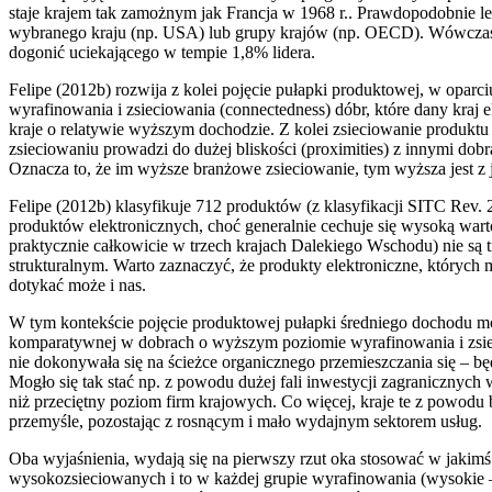
staje krajem tak zamożnym jak Francja w 1968 r.. Prawdopodobnie lep
wybranego kraju (np. USA) lub grupy krajów (np. OECD). Wówczas tak
dogonić uciekającego w tempie 1,8% lidera.
Felipe (2012b) rozwija z kolei pojęcie pułapki produktowej, w oparc
wyrafinowania i zsieciowania (connectedness) dóbr, które dany kra
kraje o relatywie wyższym dochodzie. Z kolei zsieciowanie produktu
zsieciowaniu prowadzi do dużej bliskości (proximities) z innymi do
Oznacza to, że im wyższe branżowe zsieciowanie, tym wyższa jest z je
Felipe (2012b) klasyfikuje 712 produktów (z klasyfikacji SITC Rev. 2
produktów elektronicznych, choć generalnie cechuje się wysoką warto
praktycznie całkowicie w trzech krajach Dalekiego Wschodu) nie są
strukturalnym. Warto zaznaczyć, że produkty elektroniczne, których
dotykać może i nas.
W tym kontekście pojęcie produktowej pułapki średniego dochodu możn
komparatywnej w dobrach o wyższym poziomie wyrafinowania i zsieci
nie dokonywała się na ścieżce organicznego przemieszczania się – b
Mogło się tak stać np. z powodu dużej fali inwestycji zagranicznyc
niż przeciętny poziom firm krajowych. Co więcej, kraje te z powod
przemyśle, pozostając z rosnącym i mało wydajnym sektorem usług.
Oba wyjaśnienia, wydają się na pierwszy rzut oka stosować w jaki
wysokozsieciowanych i to w każdej grupie wyrafinowania (wysokie –