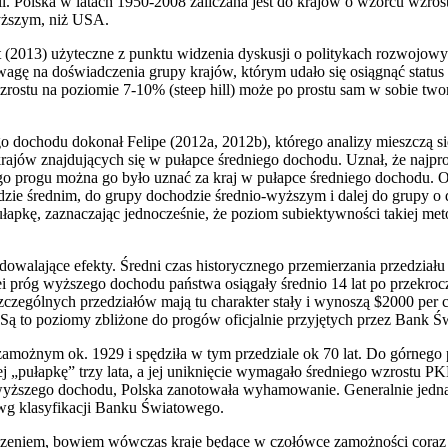
ill. Polska w latach 1950-2008 zaliczana jest do krajów o wzorcu wzr
wyższym, niż USA.
att (2013) użyteczne z punktu widzenia dyskusji o politykach rozwojo
agę na doświadczenia grupy krajów, którym udało się osiągnąć status 
rostu na poziomie 7-10% (steep hill) może po prostu sam w sobie tw
iego dochodu dokonał Felipe (2012a, 2012b), którego analizy mieszczą 
 krajów znajdujących się w pułapce średniego dochodu. Uznał, że najpros
o progu można go było uznać za kraj w pułapce średniego dochodu. Okr
zie średnim, do grupy dochodzie średnio-wyższym i dalej do grupy o 
pułapkę, zaznaczając jednocześnie, że poziom subiektywności takiej me
adowalające efekty. Średni czas historycznego przemierzania przedział
olei próg wyższego dochodu państwa osiągały średnio 14 lat po przek
zególnych przedziałów mają tu charakter stały i wynoszą $2000 per ca
 Są to poziomy zbliżone do progów oficjalnie przyjętych przez Bank Ś
iozamożnym ok. 1929 i spędziła w tym przedziale ok 70 lat. Do górnego 
ej „pułapkę” trzy lata, a jej uniknięcie wymagało średniego wzrostu
icą wyższego dochodu, Polska zanotowała wyhamowanie. Generalnie jed
wg klasyfikacji Banku Światowego.
czeniem, bowiem wówczas kraje będące w czołówce zamożności coraz b