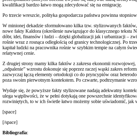
kwalifikacji bardzo łatwo mogą zdecydować się na emigrację.
Po trzecie wreszcie, polityka gospodarcza państwa powinna stopnio
W minionej dekadzie sformułowano kilka tzw. stylizowanych faktów, 
nowe fakty Kaldora (określenie nawiązujące do klasycznego tekstu Ni
dóbr, idei, finansów i ludzi – dzięki globalizacji jak i urbanizacji
rośnie wraz z rosnąca odległością od granicy technologicznej. Po tr
kapitał ludzki na pracownika rośnie w szybkim tempie na całym świec
relatywnej cenie.
Z drugiej strony mamy kilka faktów z zakresu ekonomii rozwojowej
„odpalenie” wzrostu dokonuje się poprzez raczej wąski zakres refor
zazwyczaj łączą elementy ortodoksji co do pryncypiów oraz heterodoks
poza swoim pierwotnym kontekstem. Po czwarte, podtrzymanie wzrostu
Wydaje się, że powyższe fakty stylizowane nadają adekwatny kontek
ulega wątpliwości, że w pełni dotykają one powszechnie identyfikow
rozwiniętych, to w ich świetle łatwo możemy sobie uświadomić, jak w
[space]
[/space]
Bibliografia
: