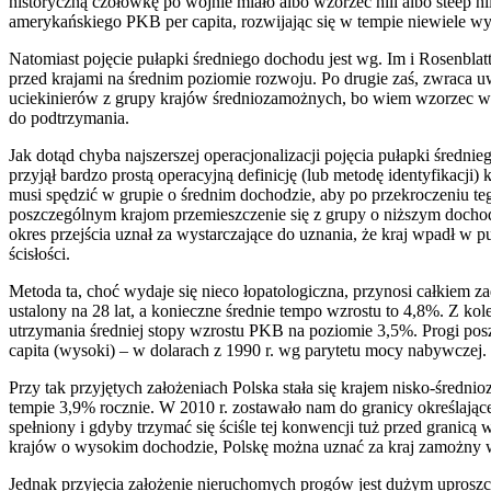
historyczną czołówkę po wojnie miało albo wzorzec hill albo steep h
amerykańskiego PKB per capita, rozwijając się w tempie niewiele 
Natomiast pojęcie pułapki średniego dochodu jest wg. Im i Rosenbl
przed krajami na średnim poziomie rozwoju. Po drugie zaś, zwraca uw
uciekinierów z grupy krajów średniozamożnych, bo wiem wzorzec wz
do podtrzymania.
Jak dotąd chyba najszerszej operacjonalizacji pojęcia pułapki średn
przyjął bardzo prostą operacyjną definicję (lub metodę identyfikacji)
musi spędzić w grupie o średnim dochodzie, aby po przekroczeniu teg
poszczególnym krajom przemieszczenie się z grupy o niższym dochod
okres przejścia uznał za wystarczające do uznania, że kraj wpadł w 
ścisłości.
Metoda ta, choć wydaje się nieco łopatologiczna, przynosi całkiem z
ustalony na 28 lat, a konieczne średnie tempo wzrostu to 4,8%. Z k
utrzymania średniej stopy wzrostu PKB na poziomie 3,5%. Progi poszc
capita (wysoki) – w dolarach z 1990 r. wg parytetu mocy nabywczej.
Przy tak przyjętych założeniach Polska stała się krajem nisko-średn
tempie 3,9% rocznie. W 2010 r. zostawało nam do granicy określając
spełniony i gdyby trzymać się ściśle tej konwencji tuż przed gran
krajów o wysokim dochodzie, Polskę można uznać za kraj zamożny 
Jednak przyjęcia założenie nieruchomych progów jest dużym uprosz