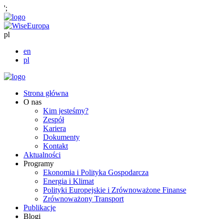
';
pl
en
pl
Strona główna
O nas
Kim jesteśmy?
Zespół
Kariera
Dokumenty
Kontakt
Aktualności
Programy
Ekonomia i Polityka Gospodarcza
Energia i Klimat
Polityki Europejskie i Zrównoważone Finanse
Zrównoważony Transport
Publikacje
Blogi