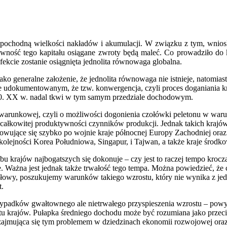
 on pochodną wielkości nakładów i akumulacji. W związku z tym, wnio
wność tego kapitału osiągane zwroty będą maleć. Co prowadziło do ko
ekcie zostanie osiągnięta jednolita równowaga globalna.
ko generalne założenie, że jednolita równowaga nie istnieje, natomia
ze udokumentowanym, że tzw. konwergencja, czyli proces doganiania kra
 60. XX w. nadal tkwi w tym samym przedziale dochodowym.
arunkowej, czyli o możliwości dogonienia czołówki peletonu w warunk
całkowitej produktywności czynników produkcji. Jednak takich krajów,
owujące się szybko po wojnie kraje północnej Europy Zachodniej oraz J
zaś kolejności Korea Południowa, Singapur, i Tajwan, a także kraje środ
ubu krajów najbogatszych się dokonuje – czy jest to raczej tempo kr
. Ważna jest jednak także trwałość tego tempa. Można powiedzieć, że c
 słowy, poszukujemy warunków takiego wzrostu, który nie wynika z j
t.
ypadków gwałtownego ale nietrwałego przyspieszenia wzrostu – powyże
nastu krajów. Pułapka średniego dochodu może być rozumiana jako prze
zajmująca się tym problemem w dziedzinach ekonomii rozwojowej oraz 