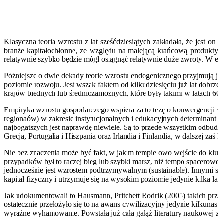
Klasyczna teoria wzrostu z lat sześćdziesiątych zakładała, że jest
branże kapitałochłonne, ze względu na malejącą krańcową produkty
relatywnie szybko będzie mógł osiągnąć relatywnie duże zwroty. W ef
Późniejsze o dwie dekady teorie wzrostu endogenicznego przyjmują ja
poziomie rozwoju. Jest wszak faktem od kilkudziesięciu już lat dobr
krajów biednych lub średniozamożnych, które były takimi w latach
Empiryka wzrostu gospodarczego wspiera za to tezę o konwergencji w
regionaów) w zakresie instytucjonalnych i edukacyjnych determinant 
najbogatszych jest naprawdę niewiele. Są to przede wszystkim odbud
Grecja, Portugalia i Hiszpania oraz Irlandia i Finlandia, w dalszej 
Nie bez znaczenia może być fakt, w jakim tempie owo wejście do kl
przypadków był to raczej bieg lub szybki marsz, niż tempo spacerowe
jednocześnie jest wzrostem podtrzymywalnym (sustainable). Innymi
kapitał fizyczny i utrzymuje się na wysokim poziomie jedynie kilka la
Jak udokumentowali to Hausmann, Pritchett Rodrik (2005) takich prz
ostatecznie przełożyło się to na awans cywilizacyjny jedynie kilku
wyraźne wyhamowanie. Powstała już cała gałąź literatury naukowej 