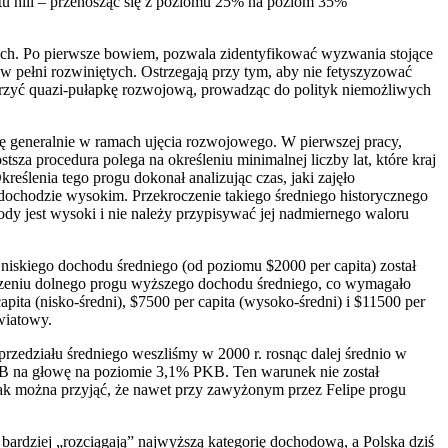
ostu hill – przenosząc się z poziomu 25% na poziom 35%
wych. Po pierwsze bowiem, pozwala zidentyfikować wyzwania stojące
w pełni rozwiniętych. Ostrzegają przy tym, aby nie fetyszyzować
orzyć quazi-pułapkę rozwojową, prowadząc do polityk niemożliwych
się generalnie w ramach ujęcia rozwojowego. W pierwszej pracy,
tsza procedura polega na określeniu minimalnej liczby lat, które kraj
eślenia tego progu dokonał analizując czas, jaki zajęło
dochodzie wysokim. Przekroczenie takiego średniego historycznego
tody jest wysoki i nie należy przypisywać jej nadmiernego waloru
u niskiego dochodu średniego (od poziomu $2000 per capita) został
roczeniu dolnego progu wyższego dochodu średniego, co wymagało
pita (nisko-średni), $7500 per capita (wysoko-średni) i $11500 per
wiatowy.
przedziału średniego weszliśmy w 2000 r. rosnąc dalej średnio w
 PKB na głowę na poziomie 3,1% PKB. Ten warunek nie został
nak można przyjąć, że nawet przy zawyżonym przez Felipe progu
ardziej „rozciągają” najwyższą kategorię dochodową, a Polska dziś