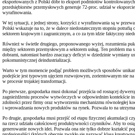
eksportowanych z Polski dóbr to eksport podmiotów kontrolowanych 
przedsiębiorstw przemysłowych generuje 72-proc. udział w eksporcie
wyrafinowania.
W tej sytuacji, z jednej strony, korzyści z wyrafinowania są w przewa
Polski wskazuje na to, że w dalece niedostatecznym stopniu potraf
sektorem krajowym i zagranicznym, a co za tym idzie faktyczny nied
Również w świetle drugiego, proponowanego wyżej, rozumienia puła
między sektorem przemysłowym a sektorem usług. Ten problem ma szc
dobrami, natomiast bardzo znaczący deficyt w dziedzinie wymiany u
pokomunistycznej deindustrializacji.
Warto w tym momencie podjąć problem możliwych sposobów unikania lu
podejście jest typowym ujęciem rozwojowym, zorientowanym nie na ma
w procesie trojakiej transformacji.
Po pierwsze, gospodarka musi dokonać przejścia od rosnącej dywersyf
zagnieżdżeniu procesów wytwórczych w odpowiednim kontekście insty
zdolności przez firmy oraz wytworzeniu mechanizmu równoległej koop
i wprowadzania nowych produktów na rynek. Pozwala to na utrzymani
Po drugie, gospodarka musi przejść od etapu fizycznej akumulacji 
na rzecz udziału całościowej produktywności czynników. Aby to osi
generowanie nowych idei. Pozwala ona nie tylko dobrze kształcić pop
profesjonaliści (których obecnie zwykło się nazywać klasą kreatywn