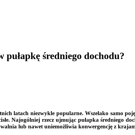
 w pułapkę średniego dochodu?
tnich latach niezwykle popularne. Wszelako samo pojęc
ścisłe. Najogólniej rzecz ujmując pułapka średniego do
powalnia lub nawet uniemożliwia konwergencję z kra