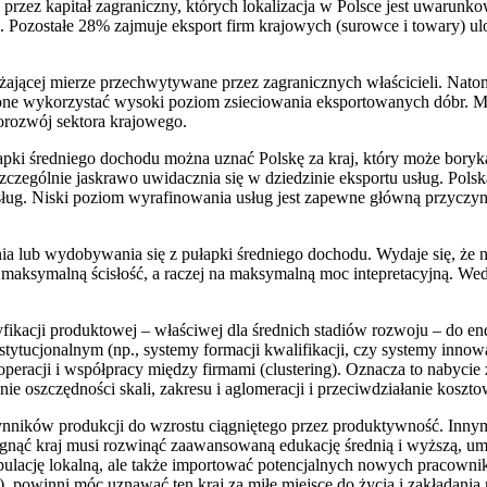
przez kapitał zagraniczny, których lokalizacja w Polsce jest uwarun
. Pozostałe 28% zajmuje eksport firm krajowych (surowce i towary) ul
żającej mierze przechwytywane przez zagranicznych właścicieli. Natomia
ią one wykorzystać wysoki poziom zsieciowania eksportowanych dóbr.
orozwój sektora krajowego.
pki średniego dochodu można uznać Polskę za kraj, który może bory
zególnie jaskrawo uwidacznia się w dziedzinie eksportu usług. Pols
sług. Niski poziom wyrafinowania usług jest zapewne główną przyczy
b wydobywania się z pułapki średniego dochodu. Wydaje się, że najgłę
ksymalną ścisłość, a raczej na maksymalną moc intepretacyjną. Wedłu
ikacji produktowej – właściwej dla średnich stadiów rozwoju – do endo
tucjonalnym (np., systemy formacji kwalifikacji, czy systemy innowa
eracji i współpracy między firmami (clustering). Oznacza to nabycie
e oszczędności skali, zakresu i aglomeracji i przeciwdziałanie kos
czynników produkcji do wzrostu ciągniętego przez produktywność. Inn
ągnąć kraj musi rozwinąć zaawansowaną edukację średnią i wyższą, umi
ulację lokalną, ale także importować potencjalnych nowych pracownikó
ą), powinni móc uznawać ten kraj za miłe miejsce do życia i zakłada