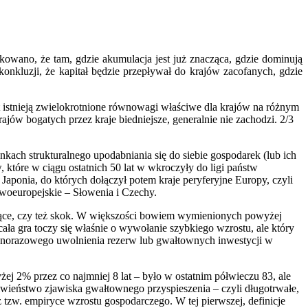
skowano, że tam, gdzie akumulacja jest już znacząca, gdzie dominują
nkluzji, że kapitał będzie przepływał do krajów zacofanych, gdzie
st istnieją zwielokrotnione równowagi właściwe dla krajów na różnym
jów bogatych przez kraje biedniejsze, generalnie nie zachodzi. 2/3
ach strukturalnego upodabniania się do siebie gospodarek (lub ich
 które w ciągu ostatnich 50 lat w wkroczyły do ligi państw
aponia, do których dołączył potem kraje peryferyjne Europy, czyli
kowoeuropejskie – Słowenia i Czechy.
oczące, czy też skok. W większości bowiem wymienionych powyżej
ała gra toczy się właśnie o wywołanie szybkiego wzrostu, ale który
ednorazowego uwolnienia rezerw lub gwałtownych inwestycji w
j 2% przez co najmniej 8 lat – było w ostatnim półwieczu 83, ale
ciwieństwo zjawiska gwałtownego przyspieszenia – czyli długotrwałe,
tzw. empiryce wzrostu gospodarczego. W tej pierwszej, definicje