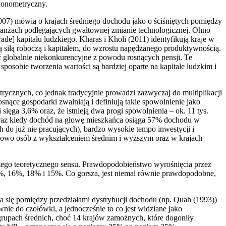
ekonometryczny.
07) mówią o krajach średniego dochodu jako o ściśniętych pomiędzy
ranżach podlegających gwałtownej zmianie technologicznej. Ohno
de] kapitału ludzkiego. Kharas i Kholi (2011) identyfikują kraje w
ą siłą roboczą i kapitałem, do wzrostu napędzanego produktywnością.
 globalnie niekonkurencyjne z powodu rosnących pensji. Te
osobie tworzenia wartości są bardziej oparte na kapitale ludzkim i
rycznych, co jednak tradycyjnie prowadzi zazwyczaj do multiplikacji
snące gospodarki zwalniają i definiują takie spowolnienie jako
 sięga 3,6% oraz, że istnieją dwa progi spowolnienia – ok. 11 tys.
 oraz kiedy dochód na głowę mieszkańca osiąga 57% dochodu w
ch do już nie pracujących), bardzo wysokie tempo inwestycji i
dowo osób z wykształceniem średnim i wyższym oraz w krajach
kszego teoretycznego sensu. Prawdopodobieństwo wyrośnięcia przez
 7%, 16%, 18% i 15%. Co gorsza, jest niemal równie prawdopodobne,
ia się pomiędzy przedziałami dystrybucji dochodu (np. Quah (1993))
wnie do czołówki, a jednocześnie to co jest widziane jako
grupach średnich, choć 14 krajów zamożnych, które dogoniły