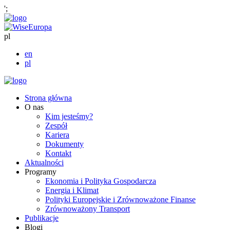
';
pl
en
pl
Strona główna
O nas
Kim jesteśmy?
Zespół
Kariera
Dokumenty
Kontakt
Aktualności
Programy
Ekonomia i Polityka Gospodarcza
Energia i Klimat
Polityki Europejskie i Zrównoważone Finanse
Zrównoważony Transport
Publikacje
Blogi