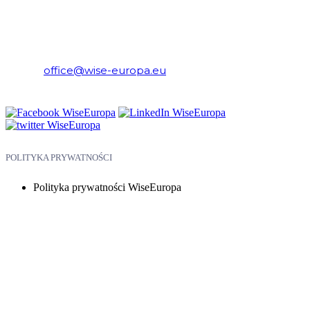
WiseEuropa – Fundacja Warszawski Instytut Studiów
Ekonomicznych i Europejskich
E-mail:
office@wise-europa.eu
Telefon: +48 794 968 202
POLITYKA PRYWATNOŚCI
Polityka prywatności WiseEuropa