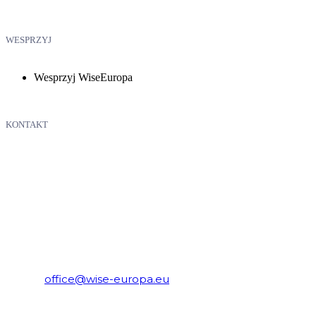
WESPRZYJ
Wesprzyj WiseEuropa
KONTAKT
WiseEuropa – Fundacja Warszawski Instytut Studiów
Ekonomicznych i Europejskich
E-mail:
office@wise-europa.eu
Telefon: +48 794 968 202