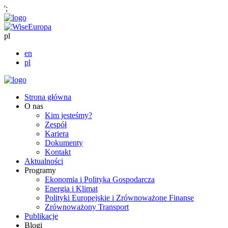
';
pl
en
pl
Strona główna
O nas
Kim jesteśmy?
Zespół
Kariera
Dokumenty
Kontakt
Aktualności
Programy
Ekonomia i Polityka Gospodarcza
Energia i Klimat
Polityki Europejskie i Zrównoważone Finanse
Zrównoważony Transport
Publikacje
Blogi