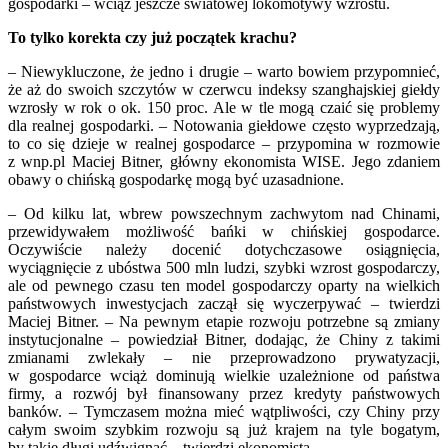
gospodarki – wciąż jeszcze światowej lokomotywy wzrostu.
To tylko korekta czy już początek krachu?
– Niewykluczone, że jedno i drugie – warto bowiem przypomnieć,
że aż do swoich szczytów w czerwcu indeksy szanghajskiej giełdy
wzrosły w rok o ok. 150 proc. Ale w tle mogą czaić się problemy
dla realnej gospodarki. – Notowania giełdowe często wyprzedzają,
to co się dzieje w realnej gospodarce – przypomina w rozmowie
z wnp.pl Maciej Bitner, główny ekonomista WISE. Jego zdaniem
obawy o chińską gospodarkę mogą być uzasadnione.
– Od kilku lat, wbrew powszechnym zachwytom nad Chinami,
przewidywałem możliwość bańki w chińskiej gospodarce.
Oczywiście należy docenić dotychczasowe osiągnięcia,
wyciągnięcie z ubóstwa 500 mln ludzi, szybki wzrost gospodarczy,
ale od pewnego czasu ten model gospodarczy oparty na wielkich
państwowych inwestycjach zaczął się wyczerpywać – twierdzi
Maciej Bitner. – Na pewnym etapie rozwoju potrzebne są zmiany
instytucjonalne – powiedział Bitner, dodając, że Chiny z takimi
zmianami zwlekały – nie przeprowadzono prywatyzacji,
w gospodarce wciąż dominują wielkie uzależnione od państwa
firmy, a rozwój był finansowany przez kredyty państwowych
banków. – Tymczasem można mieć wątpliwości, czy Chiny przy
całym swoim szybkim rozwoju są już krajem na tyle bogatym,
by takie długi udźwignąć – twierdzi ekonomista.