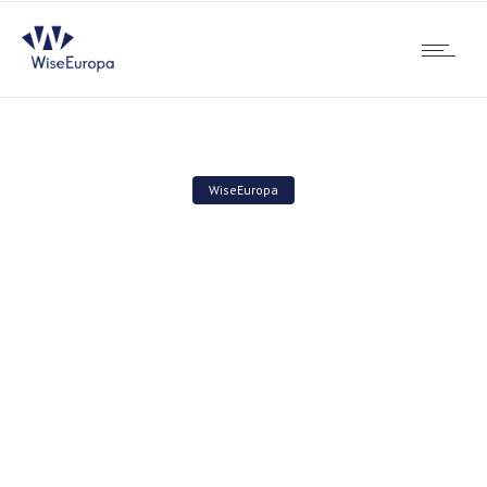
WiseEuropa
O konsekwencjach
zmiany – raport
Fundacji im. Stefana
Batorego