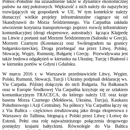
Północ-Południe ma uzasadnienie także w dynamice ekonomicznej
państw na niej położonych. Większość z nich należy do najszybciej
rozwijających się gospodarek w UE. W tym kontekście należy
tłumaczyć wielkie projekty infrastrukturalne ciągnące się od
Skandynawii do Morza Śródziemnego. Via Carpathia zakłada
utworzenie korytarza transportowego poprzez rozwój infrastruktury
komunikacyjnej (drogi ekspresowe, autostrady) łącząca Kłajpedę
na Litwie z portami nad Morzem Śródziemnym (Saloniki w Grecji),
Morzem Czarnym (Konstanca) oraz Swilengradem na granicy
bułgarsko-tureckiej. Droga przebiegać ma przez Litwę, Polskę,
Słowację, Węgry, Rumunię, Bułgarię i Grecję. Przewidywana jest
także budowa odgałęzień w kierunku na Ukrainę, Turcję i Białoruś i
w kierunku portów w Gdyni i Gdańsku.
W marcu 2016 r. w Warszawie przedstawiciele Litwy, Węgier,
Polski, Rumunii, Słowacji, Turcji i Ukrainy podpisali deklarację ws.
Via Carpatia. Później dołączyła do nich Bułgaria. Na Bałkanach
oraz w Europie Środkowej Via Carpathia krzyżuje się ze szlakiem
komunikacyjnym TRACECA, do którego należy UE oraz kraje
basenu Morza Czarnego (Mołdawia, Ukraina, Turcja), Kaukazu
Południowego i Azji Centralnej. Na północy Via Carpathia łączy się
z Via Baltica – częściowo zrealizowaną jako droga ekspresowa z
Warszawy do Tallinna, biegnącą z Polski przez Litwę i Łotwę do
Estonii. Pełni ona rolę najważniejszego połączenia drogowego
pomiędzy krajami bałtyckimi. Równolegle do Via Baltica