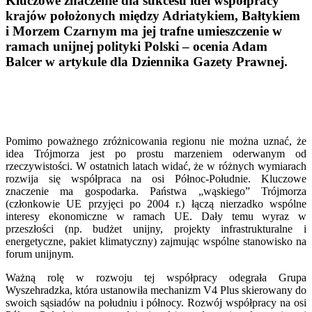
Kluczowe znaczenie dla sukcesu idei współpracy
krajów położonych między Adriatykiem, Bałtykiem
i Morzem Czarnym ma jej trafne umieszczenie w
ramach unijnej polityki Polski – ocenia Adam
Balcer w artykule dla Dziennika Gazety Prawnej.
Pomimo poważnego zróżnicowania regionu nie można uznać, że
idea Trójmorza jest po prostu marzeniem oderwanym od
rzeczywistości. W ostatnich latach widać, że w różnych wymiarach
rozwija się współpraca na osi Północ-Południe. Kluczowe
znaczenie ma gospodarka. Państwa „wąskiego” Trójmorza
(członkowie UE przyjęci po 2004 r.) łączą nierzadko wspólne
interesy ekonomiczne w ramach UE. Dały temu wyraz w
przeszłości (np. budżet unijny, projekty infrastrukturalne i
energetyczne, pakiet klimatyczny) zajmując wspólne stanowisko na
forum unijnym.
Ważną rolę w rozwoju tej współpracy odegrała Grupa
Wyszehradzka, która ustanowiła mechanizm V4 Plus skierowany do
swoich sąsiadów na południu i północy. Rozwój współpracy na osi