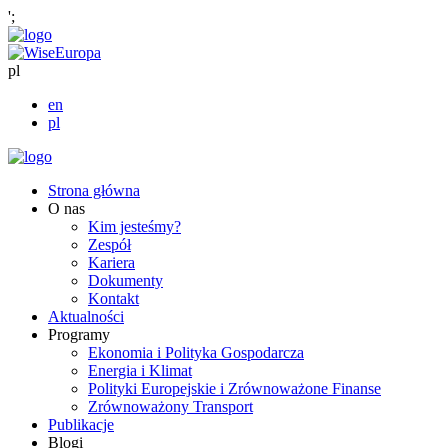
';
pl
en
pl
Strona główna
O nas
Kim jesteśmy?
Zespół
Kariera
Dokumenty
Kontakt
Aktualności
Programy
Ekonomia i Polityka Gospodarcza
Energia i Klimat
Polityki Europejskie i Zrównoważone Finanse
Zrównoważony Transport
Publikacje
Blogi