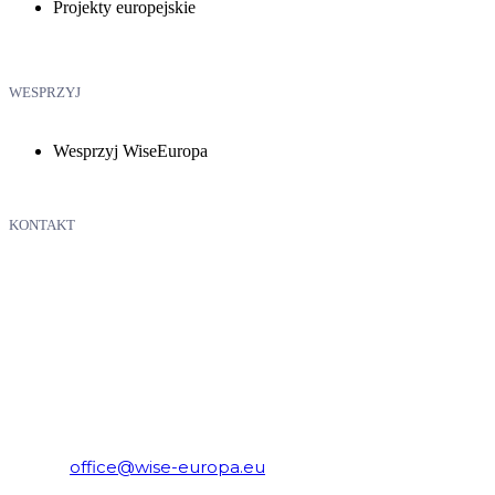
Projekty europejskie
WESPRZYJ
Wesprzyj WiseEuropa
KONTAKT
WiseEuropa – Fundacja Warszawski Instytut Studiów
Ekonomicznych i Europejskich
E-mail:
office@wise-europa.eu