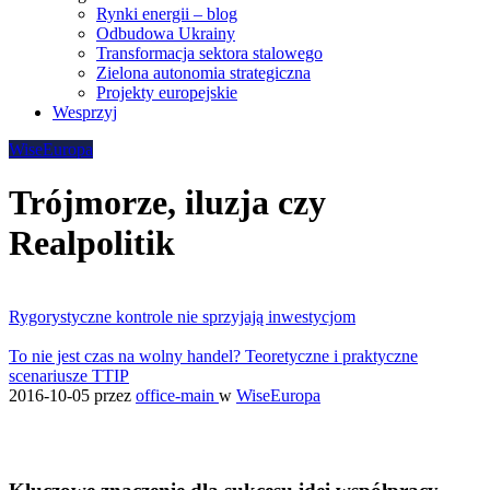
Rynki energii – blog
Odbudowa Ukrainy
Transformacja sektora stalowego
Zielona autonomia strategiczna
Projekty europejskie
Wesprzyj
WiseEuropa
Trójmorze, iluzja czy
Realpolitik
Rygorystyczne kontrole nie sprzyjają inwestycjom
To nie jest czas na wolny handel? Teoretyczne i praktyczne
scenariusze TTIP
2016-10-05
przez
office-main
w
WiseEuropa