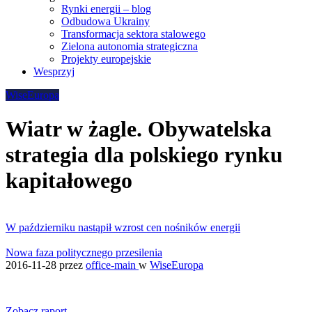
Rynki energii – blog
Odbudowa Ukrainy
Transformacja sektora stalowego
Zielona autonomia strategiczna
Projekty europejskie
Wesprzyj
WiseEuropa
Wiatr w żagle. Obywatelska
strategia dla polskiego rynku
kapitałowego
W październiku nastąpił wzrost cen nośników energii
Nowa faza politycznego przesilenia
2016-11-28
przez
office-main
w
WiseEuropa
Zobacz raport