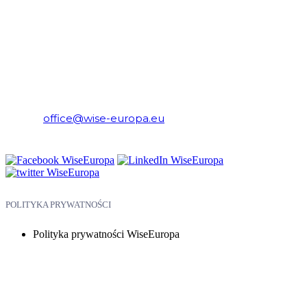
WiseEuropa – Fundacja Warszawski Instytut Studiów
Ekonomicznych i Europejskich
E-mail:
office@wise-europa.eu
Telefon: +48 794 968 202
POLITYKA PRYWATNOŚCI
Polityka prywatności WiseEuropa