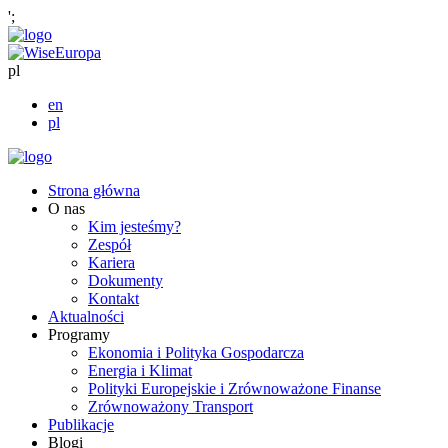
';
pl
en
pl
Strona główna
O nas
Kim jesteśmy?
Zespół
Kariera
Dokumenty
Kontakt
Aktualności
Programy
Ekonomia i Polityka Gospodarcza
Energia i Klimat
Polityki Europejskie i Zrównoważone Finanse
Zrównoważony Transport
Publikacje
Blogi