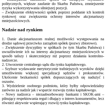
politycznych, większe zaufanie do Skarbu Państwa, zmniejszenie
ryzyka wykorzystywania silniejszej pozycji.
– Zwiększenie efektywności spółek poprzez poddanie ich kontroli
rynkowej oraz zwiększenia ochrony interesów akcjonariuszy
mniejszościowych.
Nadzór nad rynkiem
1. Danie akcjonariuszom realnej możliwości występowania na
drodze sądowej przeciwko zarządom spółek (pozwy zbiorowe).
– Zwiększenie dyscypliny w spółkach (w tym Skarbu Państwa) i
uwrażliwienie ich na interesy akcjonariuszy mniejszościowych w
sposób tańszy i skuteczniejszy niż poprzez działania kontrolno-
nadzorcze.
2. Utworzenie centralnego sądu dla rynku kapitałowego.
– Szybsze wydawanie merytorycznie trafniejszych wyroków dzięki
umożliwieniu większej specjalizacji sędziów i prokuratorów.
Ukrócenie bezkarności spółek dopuszczających się nadużyć i
oszustw.
3. Wydzielenie osobnego podmiotu, który byłby odpowiedzialny
zarówno za nadzór jak i wsparcie rozwoju rynku kapitałowego.
– Nowy nadzorca – niezaabsorbowany bankami i SKOK-ami –
pilnujący respektowania reguł i dbający o interes konsumentów, lecz
również aktywnie wspierający rozwój rynku kapitałowego.