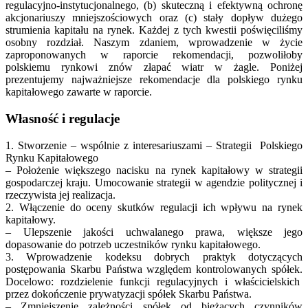
regulacyjno-instytucjonalnego, (b) skuteczną i efektywną ochronę
akcjonariuszy mniejszościowych oraz (c) stały dopływ dużego
strumienia kapitału na rynek. Każdej z tych kwestii poświęciliśmy
osobny rozdział. Naszym zdaniem, wprowadzenie w życie
zaproponowanych w raporcie rekomendacji, pozwoliłoby
polskiemu rynkowi znów złapać wiatr w żagle. Poniżej
prezentujemy najważniejsze rekomendacje dla polskiego rynku
kapitałowego zawarte w raporcie.
Własność i regulacje
1. Stworzenie – wspólnie z interesariuszami – Strategii Polskiego
Rynku Kapitałowego
– Położenie większego nacisku na rynek kapitałowy w strategii
gospodarczej kraju. Umocowanie strategii w agendzie politycznej i
rzeczywista jej realizacja.
2. Włączenie do oceny skutków regulacji ich wpływu na rynek
kapitałowy.
– Ulepszenie jakości uchwalanego prawa, większe jego
dopasowanie do potrzeb uczestników rynku kapitałowego.
3. Wprowadzenie kodeksu dobrych praktyk dotyczących
postępowania Skarbu Państwa względem kontrolowanych spółek.
Docelowo: rozdzielenie funkcji regulacyjnych i właścicielskich
przez dokończenie prywatyzacji spółek Skarbu Państwa.
– Zmniejszenie zależności spółek od bieżących czynników