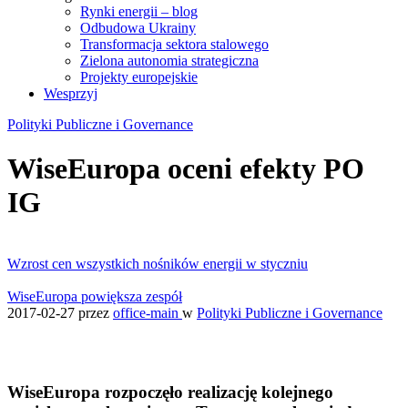
Rynki energii – blog
Odbudowa Ukrainy
Transformacja sektora stalowego
Zielona autonomia strategiczna
Projekty europejskie
Wesprzyj
Polityki Publiczne i Governance
WiseEuropa oceni efekty PO
IG
Wzrost cen wszystkich nośników energii w styczniu
WiseEuropa powiększa zespół
2017-02-27
przez
office-main
w
Polityki Publiczne i Governance
WiseEuropa rozpoczęło realizację kolejnego