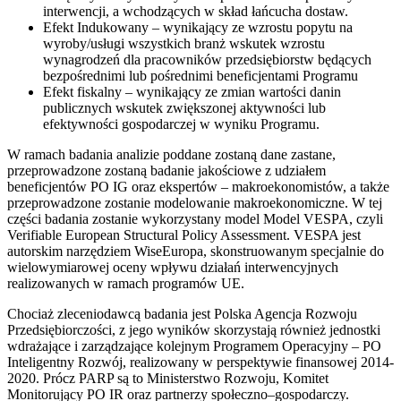
interwencji, a wchodzących w skład łańcucha dostaw.
Efekt Indukowany – wynikający ze wzrostu popytu na
wyroby/usługi wszystkich branż wskutek wzrostu
wynagrodzeń dla pracowników przedsiębiorstw będących
bezpośrednimi lub pośrednimi beneficjentami Programu
Efekt fiskalny – wynikający ze zmian wartości danin
publicznych wskutek zwiększonej aktywności lub
efektywności gospodarczej w wyniku Programu.
W ramach badania analizie poddane zostaną dane zastane,
przeprowadzone zostaną badanie jakościowe z udziałem
beneficjentów PO IG oraz ekspertów – makroekonomistów, a także
przeprowadzone zostanie modelowanie makroekonomiczne. W tej
części badania zostanie wykorzystany model Model VESPA, czyli
Verifiable European Structural Policy Assessment. VESPA jest
autorskim narzędziem WiseEuropa, skonstruowanym specjalnie do
wielowymiarowej oceny wpływu działań interwencyjnych
realizowanych w ramach programów UE.
Chociaż zleceniodawcą badania jest Polska Agencja Rozwoju
Przedsiębiorczości, z jego wyników skorzystają również jednostki
wdrażające i zarządzające kolejnym Programem Operacyjny – PO
Inteligentny Rozwój, realizowany w perspektywie finansowej 2014-
2020. Prócz PARP są to Ministerstwo Rozwoju, Komitet
Monitorujący PO IR oraz partnerzy społeczno–gospodarczy.