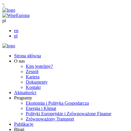
';
pl
en
pl
Strona główna
O nas
Kim jesteśmy?
Zespół
Kariera
Dokumenty
Kontakt
Aktualności
Programy
Ekonomia i Polityka Gospodarcza
Energia i Klimat
Polityki Europejskie i Zrównoważone Finanse
Zrównoważony Transport
Publikacje
Blogi