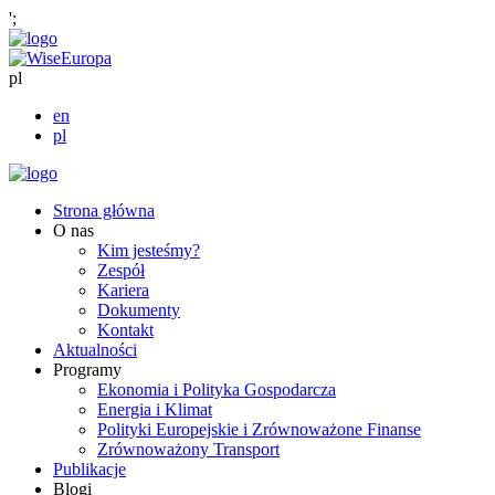
';
pl
en
pl
Strona główna
O nas
Kim jesteśmy?
Zespół
Kariera
Dokumenty
Kontakt
Aktualności
Programy
Ekonomia i Polityka Gospodarcza
Energia i Klimat
Polityki Europejskie i Zrównoważone Finanse
Zrównoważony Transport
Publikacje
Blogi