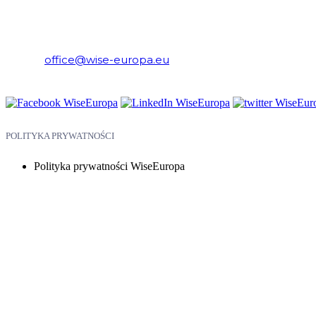
WiseEuropa – Fundacja Warszawski Instytut Studiów Ekonomicznych 
E-mail:
office@wise-europa.eu
Telefon: +48 794 968 202
POLITYKA PRYWATNOŚCI
Polityka prywatności WiseEuropa