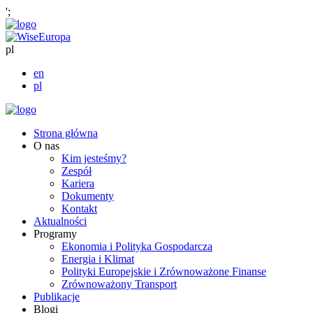
';
pl
en
pl
Strona główna
O nas
Kim jesteśmy?
Zespół
Kariera
Dokumenty
Kontakt
Aktualności
Programy
Ekonomia i Polityka Gospodarcza
Energia i Klimat
Polityki Europejskie i Zrównoważone Finanse
Zrównoważony Transport
Publikacje
Blogi