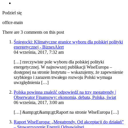
Podziel się
office-main
There are 3 comments on this post
Śniegocki: Klimatyczne granice wyboru dla polskiej polityki
energetycznej - BiznesAlert
04 września, 2017, 7:32 am
[…] rzeczywiste pole wyboru dla polskiej polityki
energetycznej. W najnowszej publikacji WiseEuropa –
dostępnej na stronie Instytutu – wskazujemy, że zapewnienie
szybkiego i zarazem trwałego rozwoju Polski wymaga
uwzględnienia […]
Polska powinna znaleźć odpowiedź na trzy megatrendy |
Obserwator Finansowy: ekonomia, debata, Polska, świat
06 września, 2017, 3:00 am
[…] &amp;gt;&amp;gt;Raport na stronie WiseEuropa […]
Raport WiseEuropa: „Megatrendy. Od akceptacji do działań”
– Stowarzyszenie Energii Odnawialnej