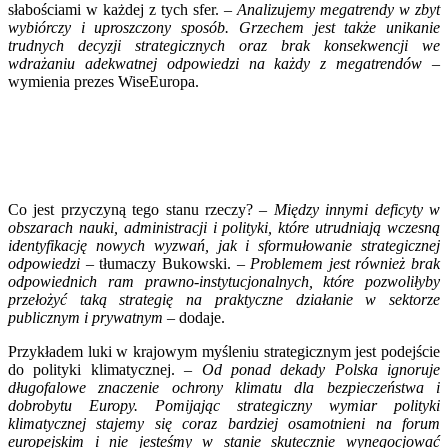
słabościami w każdej z tych sfer. –
Analizujemy megatrendy w zbyt
wybiórczy i uproszczony sposób. Grzechem jest także unikanie
trudnych decyzji strategicznych oraz brak konsekwencji we
wdrażaniu adekwatnej odpowiedzi na każdy z megatrendów
–
wymienia prezes WiseEuropa.
Co jest przyczyną tego stanu rzeczy? –
Między innymi deficyty w
obszarach nauki, administracji i polityki, które utrudniają wczesną
identyfikację nowych wyzwań, jak i sformułowanie strategicznej
odpowiedzi
– tłumaczy Bukowski. –
Problemem jest również brak
odpowiednich ram prawno-instytucjonalnych, które pozwoliłyby
przełożyć taką strategię na praktyczne działanie w sektorze
publicznym i prywatnym
– dodaje.
Przykładem luki w krajowym myśleniu strategicznym jest podejście
do polityki klimatycznej. –
Od ponad dekady Polska ignoruje
długofalowe znaczenie ochrony klimatu dla bezpieczeństwa i
dobrobytu Europy. Pomijając strategiczny wymiar polityki
klimatycznej stajemy się coraz bardziej osamotnieni na forum
europejskim i nie jesteśmy w stanie skutecznie wynegocjować