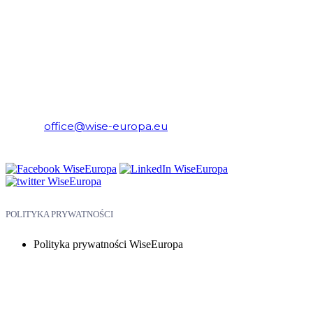
WiseEuropa – Fundacja Warszawski Instytut Studiów
Ekonomicznych i Europejskich
E-mail:
office@wise-europa.eu
Telefon: +48 794 968 202
POLITYKA PRYWATNOŚCI
Polityka prywatności WiseEuropa