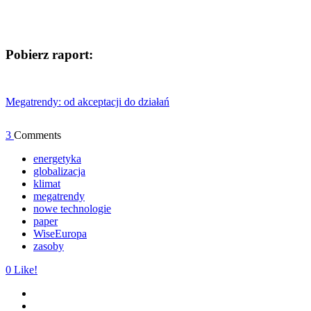
Pobierz raport:
Megatrendy: od akceptacji do działań
3
Comments
energetyka
globalizacja
klimat
megatrendy
nowe technologie
paper
WiseEuropa
zasoby
0
Like!