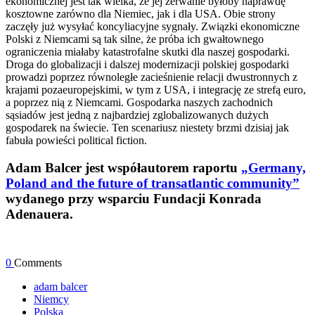
ekonomicznej jest tak wielka, że jej zerwanie byłoby naprawdę
kosztowne zarówno dla Niemiec, jak i dla USA. Obie strony
zaczęły już wysyłać koncyliacyjne sygnały. Związki ekonomiczne
Polski z Niemcami są tak silne, że próba ich gwałtownego
ograniczenia miałaby katastrofalne skutki dla naszej gospodarki.
Droga do globalizacji i dalszej modernizacji polskiej gospodarki
prowadzi poprzez równoległe zacieśnienie relacji dwustronnych z
krajami pozaeuropejskimi, w tym z USA, i integrację ze strefą euro,
a poprzez nią z Niemcami. Gospodarka naszych zachodnich
sąsiadów jest jedną z najbardziej zglobalizowanych dużych
gospodarek na świecie. Ten scenariusz niestety brzmi dzisiaj jak
fabuła powieści political fiction.
Adam Balcer jest współautorem raportu
„Germany,
Poland and the future of transatlantic community”
wydanego przy wsparciu Fundacji Konrada
Adenauera.
0
Comments
adam balcer
Niemcy
Polska