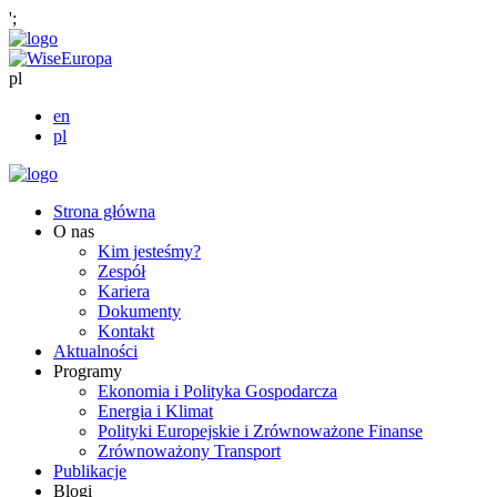
';
pl
en
pl
Strona główna
O nas
Kim jesteśmy?
Zespół
Kariera
Dokumenty
Kontakt
Aktualności
Programy
Ekonomia i Polityka Gospodarcza
Energia i Klimat
Polityki Europejskie i Zrównoważone Finanse
Zrównoważony Transport
Publikacje
Blogi