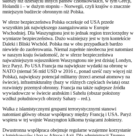
słabszy niż dziesięciu innych państw członkowskich, w tym Grecji,
Holandii i – w dużym stopniu – Norwegii, czyli krajów o znacznie
mniejszym budżecie obronnym niż Polska.
W sferze bezpieczeństwa Polska oczekuje od USA przede
wszystkim jak największego zaangażowania w Europie
Wschodniej. Dla Waszyngtonu jest to jednak region trzeciorzędny w
wymiarze bezpieczeństwa. Dużo ważniejszy jest w tym kontekście
Daleki i Bliski Wschód. Polska ma w obu przypadkach bardzo
niewiele do zaoferowania. Niemal zupełnie nieobecna jest natomiast
w naszym kraju świadomość, że w sferze bezpieczeństwa
najważniejszym sojusznikiem Waszyngtonu nie jest dzisiaj Londyn,
lecz Paryż. Po USA Francja ma największe wydatki na obronę w
NATO (niemal 56 mld USD w 2016 r., ponad sześć razy więcej niż
Polska), największy potencjał militarny (trzeci arsenał atomowy na
świecie), infrastrukturalny (bazy w różnych częściach świata) oraz
rozwinięty przemysł obronny. Francja ma także najlepsze źródła
wywiadowcze w świecie arabskim i Sahelu (obszar położony
wzdłuż południowych obrzeży Sahary – red.).
Walka z islamistycznymi grupami terrorystycznymi stanowi
natomiast główny obszar współpracy między Francją i USA. Paryż
wspiera w tej wojnie Waszyngton kilkoma tysiącami żołnierzy.
Dwustronna współpraca obejmuje regularne wzajemne korzystanie
z lotniskowców i baz w Afryce i Azji. Dla administracji Trumpa