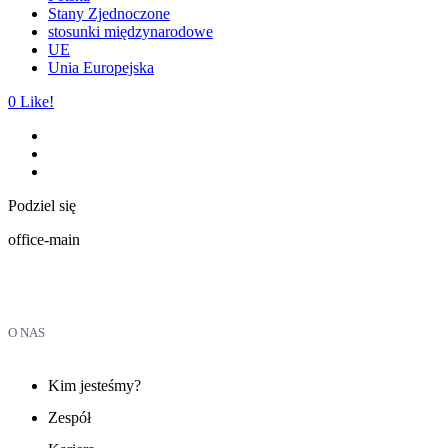
Stany Zjednoczone
stosunki międzynarodowe
UE
Unia Europejska
0
Like!
Podziel się
office-main
O NAS
Kim jesteśmy?
Zespół