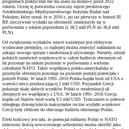
programach praktycznie nie ma szans na dostawy przed 2022
rokiem. Ocenę tę potwierdza coroczny raport prestiżowego
Sztokholmskiego Międzynarodowego Instytutu Badań nad
Pokojem, który uznał, że w 2016 r., po raz pierwszy w historii III
RP, rzeczywiste wydatki na obronność zmniejszyły się w
porównaniu z rokiem poprzednim (z 38,5 mld PLN do 36,8 mld
PLN).
Od zwiększenia wydatków nawet ważniejsze jest efektywne
wydawanie pieniędzy, co najlepiej można zmierzyć nakładami na
zakupy nowego sprzętu i modernizacji używanego. Niestety, udział
polskich zamówień wojskowych w całym budżecie obronnym od
lat pozostaje na niskim poziomie w porównaniu z wieloma
członkami NATO. Także współpraca polsko-amerykańska w
przemyśle obronnym pozostaje na poziomie poniżej potencjału i
potrzeb Polski. W latach 1991–2016 Polska kupiła broń od USA o
wartości nieco przekraczającej 2 mld USD. Przypadek Grecji
pokazuje skalę słabych wyników Polski w modernizacji sił
zbrojnych we współpracy z USA. W latach 1991–2016 Grecja
kupiła od Stanów broń wartą 9,5 mld USD. Tymczasem w połowie
ubiegłego dziesięciolecia maksymalne roczne wydatki wojskowe
Grecji były zbliżone do obecnego budżetu obronnego Polski.
Efekt końcowy jest taki, że potencjał militarny Polski w NATO
(mierzony ilością nowoczesnego uzbrojenia) można określić jako