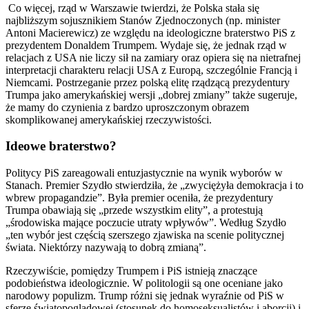
Co więcej, rząd w Warszawie twierdzi, że Polska stała się
najbliższym sojusznikiem Stanów Zjednoczonych (np. minister
Antoni Macierewicz) ze względu na ideologiczne braterstwo PiS z
prezydentem Donaldem Trumpem. Wydaje się, że jednak rząd w
relacjach z USA nie liczy sił na zamiary oraz opiera się na nietrafnej
interpretacji charakteru relacji USA z Europą, szczególnie Francją i
Niemcami. Postrzeganie przez polską elitę rządzącą prezydentury
Trumpa jako amerykańskiej wersji „dobrej zmiany” także sugeruje,
że mamy do czynienia z bardzo uproszczonym obrazem
skomplikowanej amerykańskiej rzeczywistości.
Ideowe braterstwo?
Politycy PiS zareagowali entuzjastycznie na wynik wyborów w
Stanach. Premier Szydło stwierdziła, że „zwyciężyła demokracja i to
wbrew propagandzie”. Była premier oceniła, że prezydentury
Trumpa obawiają się „przede wszystkim elity”, a protestują
„środowiska mające poczucie utraty wpływów”. Według Szydło
„ten wybór jest częścią szerszego zjawiska na scenie politycznej
świata. Niektórzy nazywają to dobrą zmianą”.
Rzeczywiście, pomiędzy Trumpem i PiS istnieją znaczące
podobieństwa ideologicznie. W politologii są one oceniane jako
narodowy populizm. Trump różni się jednak wyraźnie od PiS w
sferze światopoglądowej (stosunek do homoseksualistów i aborcji) i