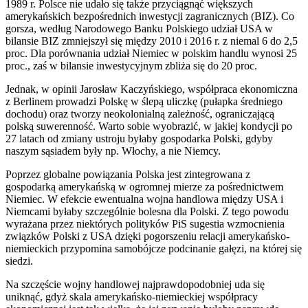
1989 r. Polsce nie udało się także przyciągnąć większych
amerykańskich bezpośrednich inwestycji zagranicznych (BIZ). Co
gorsza, według Narodowego Banku Polskiego udział USA w
bilansie BIZ zmniejszył się między 2010 i 2016 r. z niemal 6 do 2,5
proc. Dla porównania udział Niemiec w polskim handlu wynosi 25
proc., zaś w bilansie inwestycyjnym zbliża się do 20 proc.
Jednak, w opinii Jarosław Kaczyńskiego, współpraca ekonomiczna
z Berlinem prowadzi Polskę w ślepą uliczkę (pułapka średniego
dochodu) oraz tworzy neokolonialną zależność, ograniczającą
polską suwerenność. Warto sobie wyobrazić, w jakiej kondycji po
27 latach od zmiany ustroju byłaby gospodarka Polski, gdyby
naszym sąsiadem były np. Włochy, a nie Niemcy.
Poprzez globalne powiązania Polska jest zintegrowana z
gospodarką amerykańską w ogromnej mierze za pośrednictwem
Niemiec. W efekcie ewentualna wojna handlowa między USA i
Niemcami byłaby szczególnie bolesna dla Polski. Z tego powodu
wyrażana przez niektórych polityków PiS sugestia wzmocnienia
związków Polski z USA dzięki pogorszeniu relacji amerykańsko-
niemieckich przypomina samobójcze podcinanie gałęzi, na której się
siedzi.
Na szczęście wojny handlowej najprawdopodobniej uda się
uniknąć, gdyż skala amerykańsko-niemieckiej współpracy