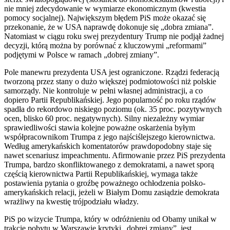
nie mniej zdecydowanie w wymiarze ekonomicznym (kwestia
pomocy socjalnej). Największym błędem PiS może okazać się
przekonanie, że w USA naprawdę dokonuje się „dobra zmiana”.
Natomiast w ciągu roku swej prezydentury Trump nie podjął żadnej
decyzji, którą można by porównać z kluczowymi „reformami”
podjętymi w Polsce w ramach „dobrej zmiany”.
Pole manewru prezydenta USA jest ograniczone. Rządzi federacją
tworzoną przez stany o dużo większej podmiotowości niż polskie
samorządy. Nie kontroluje w pełni własnej administracji, a co
dopiero Partii Republikańskiej. Jego popularność po roku rządów
spadła do rekordowo niskiego poziomu (ok. 35 proc. pozytywnych
ocen, blisko 60 proc. negatywnych). Silny niezależny wymiar
sprawiedliwości stawia kolejne poważne oskarżenia byłym
współpracownikom Trumpa z jego najściślejszego kierownictwa.
Według amerykańskich komentatorów prawdopodobny staje się
nawet scenariusz impeachmentu. Afirmowanie przez PiS prezydenta
Trumpa, bardzo skonfliktowanego z demokratami, a nawet sporą
częścią kierownictwa Partii Republikańskiej, wymaga także
postawienia pytania o groźbę poważnego ochłodzenia polsko-
amerykańskich relacji, jeżeli w Białym Domu zasiądzie demokrata
wrażliwy na kwestię trójpodziału władzy.
PiS po wizycie Trumpa, który w odróżnieniu od Obamy unikał w
trakcie pobytu w Warszawie krytyki „dobrej zmiany”, jest