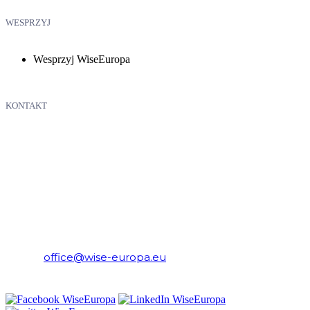
WESPRZYJ
Wesprzyj WiseEuropa
KONTAKT
WiseEuropa – Fundacja Warszawski Instytut Studiów
Ekonomicznych i Europejskich
E-mail:
office@wise-europa.eu
Telefon: +48 794 968 202