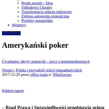
Rynki energii – blog
Odbudowa Ukrainy
Transformacja sektora stalowego
Zielona autonomia strategiczna
Projekty europejskie
Wesprzyj
WiseEuropa
Amerykański poker
Uwalniając ukryty potencjał – rzecz o termomodernizacji
Niemcy, Polska i przyszłość relacji transatlantyckich
2017-12-20
przez
office-main
w
WiseEuropa
Pobierz raport
– Rząd Prawa i Sprawiedliwości przedstawia sojusz