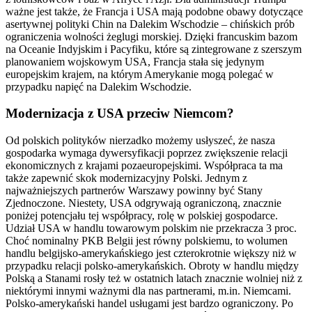
ważne jest także, że Francja i USA mają podobne obawy dotyczące
asertywnej polityki Chin na Dalekim Wschodzie – chińskich prób
ograniczenia wolności żeglugi morskiej. Dzięki francuskim bazom
na Oceanie Indyjskim i Pacyfiku, które są zintegrowane z szerszym
planowaniem wojskowym USA, Francja stała się jedynym
europejskim krajem, na którym Amerykanie mogą polegać w
przypadku napięć na Dalekim Wschodzie.
Modernizacja z USA przeciw Niemcom?
Od polskich polityków nierzadko możemy usłyszeć, że nasza
gospodarka wymaga dywersyfikacji poprzez zwiększenie relacji
ekonomicznych z krajami pozaeuropejskimi. Współpraca ta ma
także zapewnić skok modernizacyjny Polski. Jednym z
najważniejszych partnerów Warszawy powinny być Stany
Zjednoczone. Niestety, USA odgrywają ograniczoną, znacznie
poniżej potencjału tej współpracy, rolę w polskiej gospodarce.
Udział USA w handlu towarowym polskim nie przekracza 3 proc.
Choć nominalny PKB Belgii jest równy polskiemu, to wolumen
handlu belgijsko-amerykańskiego jest czterokrotnie większy niż w
przypadku relacji polsko-amerykańskich. Obroty w handlu między
Polską a Stanami rosły też w ostatnich latach znacznie wolniej niż z
niektórymi innymi ważnymi dla nas partnerami, m.in. Niemcami.
Polsko-amerykański handel usługami jest bardzo ograniczony. Po