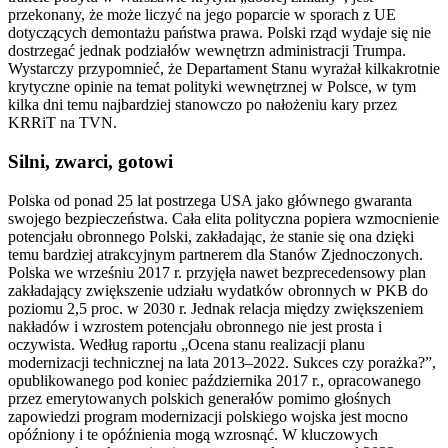
przekonany, że może liczyć na jego poparcie w sporach z UE
dotyczących demontażu państwa prawa. Polski rząd wydaje się nie
dostrzegać jednak podziałów wewnętrzn administracji Trumpa.
Wystarczy przypomnieć, że Departament Stanu wyrażał kilkakrotnie
krytyczne opinie na temat polityki wewnętrznej w Polsce, w tym
kilka dni temu najbardziej stanowczo po nałożeniu kary przez
KRRiT na TVN.
Silni, zwarci, gotowi
Polska od ponad 25 lat postrzega USA jako głównego gwaranta
swojego bezpieczeństwa. Cała elita polityczna popiera wzmocnienie
potencjału obronnego Polski, zakładając, że stanie się ona dzięki
temu bardziej atrakcyjnym partnerem dla Stanów Zjednoczonych.
Polska we wrześniu 2017 r. przyjęła nawet bezprecedensowy plan
zakładający zwiększenie udziału wydatków obronnych w PKB do
poziomu 2,5 proc. w 2030 r. Jednak relacja między zwiększeniem
nakładów i wzrostem potencjału obronnego nie jest prosta i
oczywista. Według raportu „Ocena stanu realizacji planu
modernizacji technicznej na lata 2013–2022. Sukces czy porażka?”,
opublikowanego pod koniec października 2017 r., opracowanego
przez emerytowanych polskich generałów pomimo głośnych
zapowiedzi program modernizacji polskiego wojska jest mocno
opóźniony i te opóźnienia mogą wzrosnąć. W kluczowych