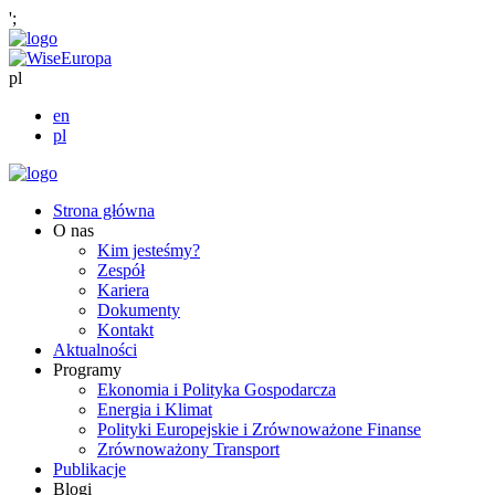
';
pl
en
pl
Strona główna
O nas
Kim jesteśmy?
Zespół
Kariera
Dokumenty
Kontakt
Aktualności
Programy
Ekonomia i Polityka Gospodarcza
Energia i Klimat
Polityki Europejskie i Zrównoważone Finanse
Zrównoważony Transport
Publikacje
Blogi