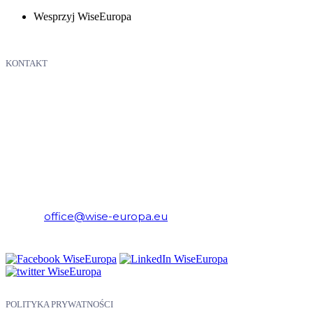
Wesprzyj WiseEuropa
KONTAKT
WiseEuropa – Fundacja Warszawski Instytut Studiów
Ekonomicznych i Europejskich
E-mail:
office@wise-europa.eu
Telefon: +48 794 968 202
POLITYKA PRYWATNOŚCI