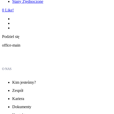
Stany Zjednoczone
0
Like!
Podziel się
office-main
O NAS
Kim jesteśmy?
Zespół
Kariera
Dokumenty