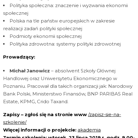
Polityka społeczna: znaczenie i wyzwania ekonomii
społecznej
Polska na tle państw europejskich w zakresie
realizacji zadań polityki społecznej
Podmioty ekonomii społecznej
Polityka zdrowotna: systemy polityki zdrowotnej
Prowadzący:
Michał Janowicz
– absolwent Szkoły Głównej
Handlowej oraz Uniwersytetu Ekonomicznego w
Poznaniu. Pracował dla takich organizacji jak: Narodowy
Bank Polski, Ministerstwo Finansów, BNP PARIBAS Real
Estate, KPMG, Crido Taxand.
Zapisy – zgłoś się na stronie www
/zapisz-sie-na-
szkolenie/
Więcej informacji o projekcie:
akademia
Termin szkolenia: wtorek, 23 lipca 2019 r. godz. 9.00-