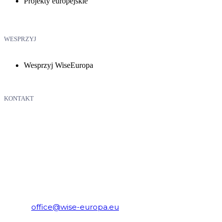
Projekty europejskie
WESPRZYJ
Wesprzyj WiseEuropa
KONTAKT
WiseEuropa – Fundacja Warszawski Instytut Studiów
Ekonomicznych i Europejskich
E-mail:
office@wise-europa.eu
Telefon: +48 794 968 202