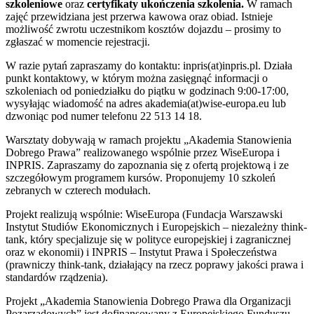
szkoleniowe
oraz
certyfikaty ukończenia szkolenia.
W ramach
zajęć przewidziana jest przerwa kawowa oraz obiad. Istnieje
możliwość zwrotu uczestnikom kosztów dojazdu – prosimy to
zgłaszać w momencie rejestracji.
W razie pytań zapraszamy do kontaktu: inpris(at)inpris.pl. Działa
punkt kontaktowy, w którym można zasięgnąć informacji o
szkoleniach od poniedziałku do piątku w godzinach 9:00-17:00,
wysyłając wiadomość na adres akademia(at)wise-europa.eu lub
dzwoniąc pod numer telefonu 22 513 14 18.
Warsztaty dobywają w ramach projektu „Akademia Stanowienia
Dobrego Prawa” realizowanego wspólnie przez WiseEuropa i
INPRIS. Zapraszamy do zapoznania się z ofertą projektową i ze
szczegółowym programem kursów. Proponujemy 10 szkoleń
zebranych w czterech modułach.
Projekt realizują wspólnie: WiseEuropa (Fundacja Warszawski
Instytut Studiów Ekonomicznych i Europejskich – niezależny think-
tank, który specjalizuje się w polityce europejskiej i zagranicznej
oraz w ekonomii) i INPRIS – Instytut Prawa i Społeczeństwa
(prawniczy think-tank, działający na rzecz poprawy jakości prawa i
standardów rządzenia).
Projekt „Akademia Stanowienia Dobrego Prawa dla Organizacji
Pozarządowych” jest dofinansowany z Europejskiego Funduszu