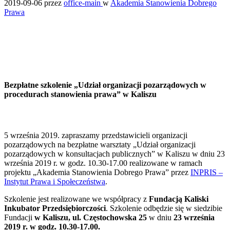
2019-09-06
przez
office-main
w
Akademia Stanowienia Dobrego
Prawa
Bezpłatne szkolenie „Udział organizacji pozarządowych w
procedurach stanowienia prawa” w Kaliszu
5 września 2019. zapraszamy przedstawicieli organizacji
pozarządowych na bezpłatne warsztaty „Udział organizacji
pozarządowych w konsultacjach publicznych” w Kaliszu w dniu 23
września 2019 r. w godz. 10.30-17.00 realizowane w ramach
projektu „Akademia Stanowienia Dobrego Prawa” przez
INPRIS –
Instytut Prawa i Społeczeństwa
.
Szkolenie jest realizowane we współpracy z
Fundacją Kaliski
Inkubator Przedsiębiorczości
. Szkolenie odbędzie się w siedzibie
Fundacji
w Kaliszu, ul. Częstochowska 25
w dniu
23 września
2019 r. w godz. 10.30-17.00.