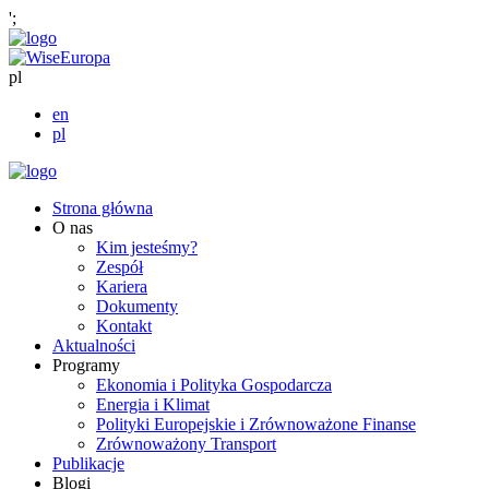
';
pl
en
pl
Strona główna
O nas
Kim jesteśmy?
Zespół
Kariera
Dokumenty
Kontakt
Aktualności
Programy
Ekonomia i Polityka Gospodarcza
Energia i Klimat
Polityki Europejskie i Zrównoważone Finanse
Zrównoważony Transport
Publikacje
Blogi