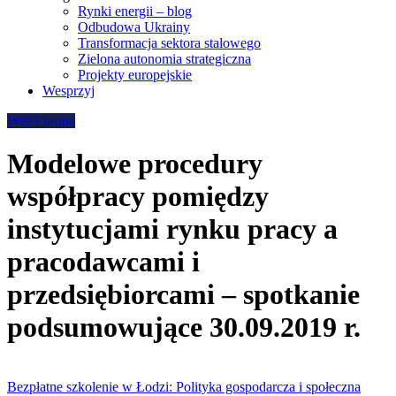
Rynki energii – blog
Odbudowa Ukrainy
Transformacja sektora stalowego
Zielona autonomia strategiczna
Projekty europejskie
Wesprzyj
WiseEuropa
Modelowe procedury
współpracy pomiędzy
instytucjami rynku pracy a
pracodawcami i
przedsiębiorcami – spotkanie
podsumowujące 30.09.2019 r.
Bezpłatne szkolenie w Łodzi: Polityka gospodarcza i społeczna