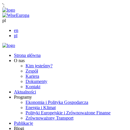
';
pl
en
pl
Strona główna
O nas
Kim jesteśmy?
Zespół
Kariera
Dokumenty
Kontakt
Aktualności
Programy
Ekonomia i Polityka Gospodarcza
Energia i Klimat
Polityki Europejskie i Zrównoważone Finanse
Zrównoważony Transport
Publikacje
Blogi