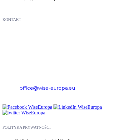
KONTAKT
WiseEuropa – Fundacja Warszawski Instytut Studiów
Ekonomicznych i Europejskich
E-mail:
office@wise-europa.eu
Telefon: +48 794 968 202
POLITYKA PRYWATNOŚCI