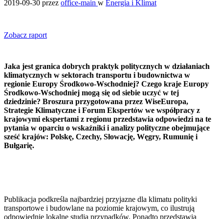
2019-09-30
przez
office-main
w
Energia i Klimat
Zobacz raport
Jaka jest granica dobrych praktyk politycznych w działaniach
klimatycznych w sektorach transportu i budownictwa w
regionie Europy Środkowo-Wschodniej? Czego kraje Europy
Środkowo-Wschodniej mogą się od siebie uczyć w tej
dziedzinie? Broszura przygotowana przez WiseEuropa,
Strategie Klimatyczne i Forum Ekspertów we współpracy z
krajowymi ekspertami z regionu przedstawia odpowiedzi na te
pytania w oparciu o wskaźniki i analizy polityczne obejmujące
sześć krajów: Polskę, Czechy, Słowację, Węgry, Rumunię i
Bułgarię.
Publikacja podkreśla najbardziej przyjazne dla klimatu polityki
transportowe i budowlane na poziomie krajowym, co ilustrują
odpowiednie lokalne studia przypadków. Ponadto przedstawia