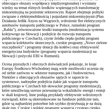
obiecujące obszary współpracy międzyregionalnej i wymiany
wiedzy na temat różnych środków wspierających transformację
niskoemisyjną na poziomie sektorowym. Raport obejmuje polityki
związane z elektromobilnością i pojazdami niskoemisyjnymi (Plan
Działania Jedlik Ányos na Węgrzech, wdrożenie flot elektrycznych
autobusów transportu publicznego w Polsce, rumuński program
„Rabla”), zrównoważone środki transportu (modernizacja systemu
kolejowego na Słowacji i podejście do rozwoju transportu
publicznego w Czechach), czyste źródła ciepła (polski program
wsparcia kolektorów słonecznych, czeskie programy „Nowe zielone
oszczędności” i programy dotacji dla kotłów) oraz efektywność
energetyczna budynków (programy wsparcia modernizacji na
Słowacji i pożyczki EBI w Rumunii).
Ocena przeszłych i obecnych doświadczeń pokazuje, że kraje
Europy Środkowo-Wschodniej mają wiele możliwości uczenia się
od siebie zarówno w sektorze transportu, jak i budownictwa.
Niektóre z obiecujących obszarów ujętych w raporcie to
systemowe, nadrzędne podejścia (takie jak wsparcie transportu
publicznego w Czechach lub słowackie programy modernizacji),
które umożliwiają szersze przesunięcia wskaźników energii i emisji
w skali krajowej. Inne podają przykłady efektywnie wdrożonych
rozwiązań, które są ukierunkowane na fundusze publiczne tam,
gdzie są najbardziej potrzebne lub szybko dystrybuują je na dużą
skalę (np. Czeskie i polskie programy wsparcia czystego ciepła).