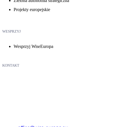
Zielona autonomia strategiczna
Projekty europejskie
WESPRZYJ
Wesprzyj WiseEuropa
KONTAKT
WiseEuropa – Fundacja Warszawski Instytut Studiów
Ekonomicznych i Europejskich