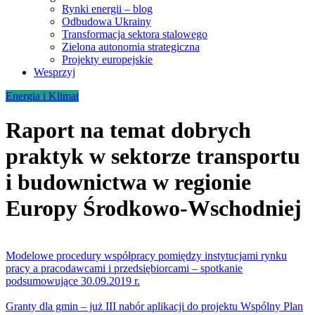
Rynki energii – blog
Odbudowa Ukrainy
Transformacja sektora stalowego
Zielona autonomia strategiczna
Projekty europejskie
Wesprzyj
Energia i Klimat
Raport na temat dobrych
praktyk w sektorze transportu
i budownictwa w regionie
Europy Środkowo-Wschodniej
Modelowe procedury współpracy pomiędzy instytucjami rynku
pracy a pracodawcami i przedsiębiorcami – spotkanie
podsumowujące 30.09.2019 r.
Granty dla gmin – już III nabór aplikacji do projektu Wspólny Plan