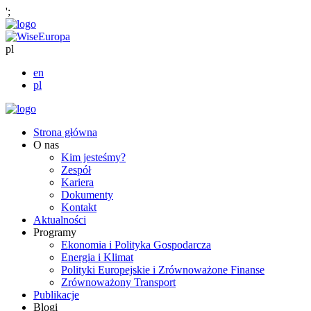
';
pl
en
pl
Strona główna
O nas
Kim jesteśmy?
Zespół
Kariera
Dokumenty
Kontakt
Aktualności
Programy
Ekonomia i Polityka Gospodarcza
Energia i Klimat
Polityki Europejskie i Zrównoważone Finanse
Zrównoważony Transport
Publikacje
Blogi