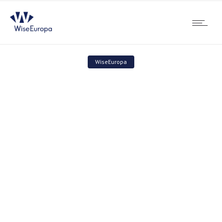
WiseEuropa
SEnECA konferencja
końcowa „Jaka jest
przyszłość dla
stosunków UE-Azja
Środkowa?” – Bruksela,