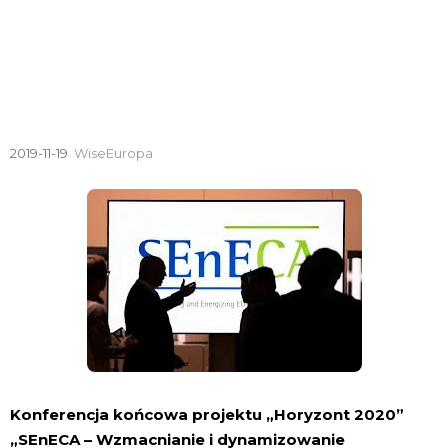
14-15 listopada 2019 r.
2019-11-19
WiseEuropa
Konferencja końcowa projektu „Horyzont 2020”
„SEnECA – Wzmacnianie i dynamizowanie