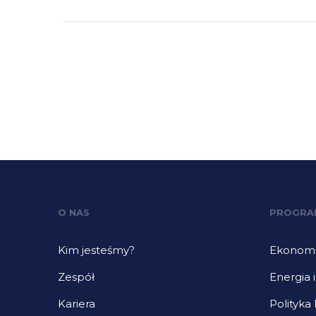
O NAS
PROGRA
Kim jesteśmy?
Ekonomia
Zespół
Energia 
Kariera
Polityka