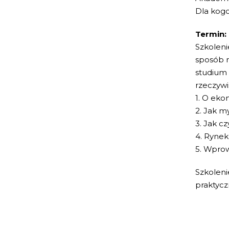
Dla kog
Termin:
Szkoleni
sposób n
studium 
rzeczywi
1. O eko
2. Jak m
3. Jak c
4. Rynek
5. Wprow
Szkoleni
praktycz