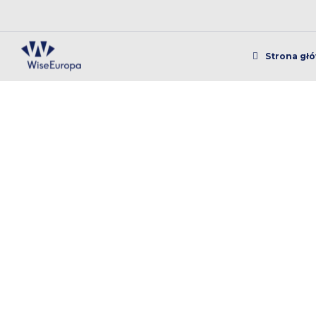
Strona gł
Piątek 8 maja Bezpł