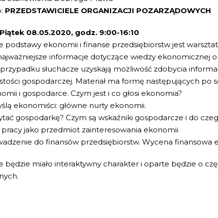
o:
PRZEDSTAWICIELE ORGANIZACJI POZARZĄDOWYCH
 Piątek 08.05.2020, godz. 9:00-16:10
e podstawy ekonomii i finanse przedsiębiorstw jest wars
ajważniejsze informacje dotyczące wiedzy ekonomicznej ora
przypadku słuchacze uzyskają możliwość zdobycia informac
stości gospodarczej. Materiał ma formę następujących po 
nomii i gospodarce. Czym jest i co głosi ekonomia?
yślą ekonomiści: główne nurty ekonomii.
zytać gospodarkę? Czym są wskaźniki gospodarcze i do czeg
 pracy jako przedmiot zainteresowania ekonomii.
adzenie do finansów przedsiębiorstw. Wycena finansowa e
e będzie miało interaktywny charakter i oparte będzie o częś
nych.