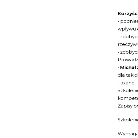
Korzyści
• podnie
wpływu o
• zdobyc
rzeczywi
• zdobyc
Prowadz
•
Michał
dla taki
Taxand.
Szkoleni
kompeten
Zapisy o
Szkoleni
Wymagan