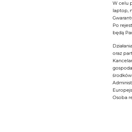
W celu p
laptop, 
Gwarantu
Po rejes
będą Pa
Działani
oraz par
Kancelar
gospoda
środków
Administ
Europejs
Osoba re