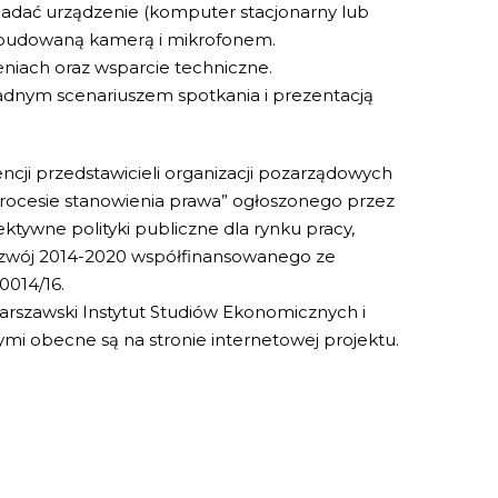
iadać urządzenie (komputer stacjonarny lub
 wbudowaną kamerą i mikrofonem.
eniach oraz wsparcie techniczne.
kładnym scenariuszem spotkania i prezentacją
cji przedstawicieli organizacji pozarządowych
rocesie stanowienia prawa” ogłoszonego przez
ktywne polityki publiczne dla rynku pracy,
ozwój 2014-2020 współfinansowanego ze
014/16.
rszawski Instytut Studiów Ekonomicznych i
mi obecne są na stronie internetowej projektu.