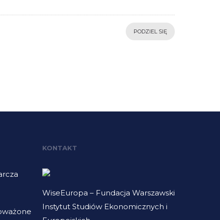
PODZIEL SIĘ
KONTAKT
arcza
WiseEuropa – Fundacja Warszawski
Instytut Studiów Ekonomicznych i
noważone