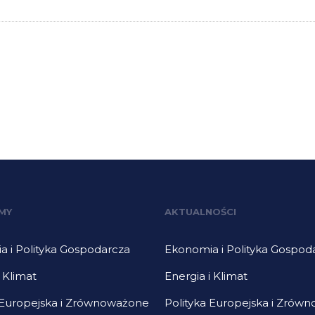
MY
AKTUALNOŚCI
 i Polityka Gospodarcza
Ekonomia i Polityka Gospod
i Klimat
Energia i Klimat
 Europejska i Zrównoważone
Polityka Europejska i Zrów