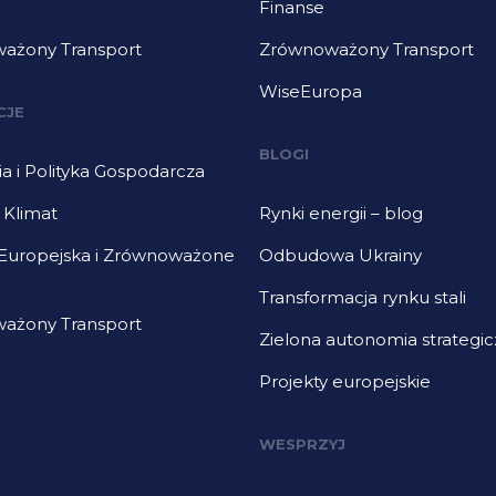
Finanse
ażony Transport
Zrównoważony Transport
WiseEuropa
CJE
BLOGI
 i Polityka Gospodarcza
i Klimat
Rynki energii – blog
 Europejska i Zrównoważone
Odbudowa Ukrainy
Transformacja rynku stali
ażony Transport
Zielona autonomia strategi
Projekty europejskie
WESPRZYJ