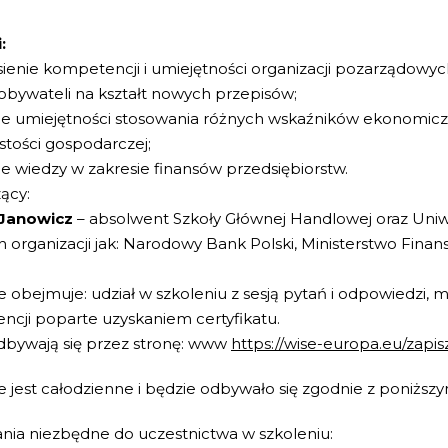
:
sienie kompetencji i umiejętności organizacji pozarządowyc
bywateli na kształt nowych przepisów;
ie umiejętności stosowania różnych wskaźników ekonomicz
stości gospodarczej;
ie wiedzy w zakresie finansów przedsiębiorstw.
ący:
 Janowicz
– absolwent Szkoły Głównej Handlowej oraz Uni
ch organizacji jak: Narodowy Bank Polski, Ministerstwo Fin
e obejmuje: udział w szkoleniu z sesją pytań i odpowiedzi, m
cji poparte uzyskaniem certyfikatu.
dbywają się przez stronę: www
https://wise-europa.eu/zapisz
e jest całodzienne i będzie odbywało się zgodnie z poniżs
ia niezbędne do uczestnictwa w szkoleniu: