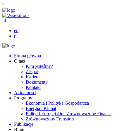
';
pl
en
pl
Strona główna
O nas
Kim jesteśmy?
Zespół
Kariera
Dokumenty
Kontakt
Aktualności
Programy
Ekonomia i Polityka Gospodarcza
Energia i Klimat
Polityki Europejskie i Zrównoważone Finanse
Zrównoważony Transport
Publikacje
Blogi