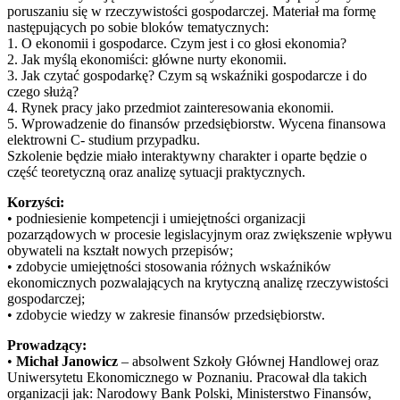
poruszaniu się w rzeczywistości gospodarczej. Materiał ma formę
następujących po sobie bloków tematycznych:
1. O ekonomii i gospodarce. Czym jest i co głosi ekonomia?
2. Jak myślą ekonomiści: główne nurty ekonomii.
3. Jak czytać gospodarkę? Czym są wskaźniki gospodarcze i do
czego służą?
4. Rynek pracy jako przedmiot zainteresowania ekonomii.
5. Wprowadzenie do finansów przedsiębiorstw. Wycena finansowa
elektrowni C- studium przypadku.
Szkolenie będzie miało interaktywny charakter i oparte będzie o
część teoretyczną oraz analizę sytuacji praktycznych.
Korzyści:
• podniesienie kompetencji i umiejętności organizacji
pozarządowych w procesie legislacyjnym oraz zwiększenie wpływu
obywateli na kształt nowych przepisów;
• zdobycie umiejętności stosowania różnych wskaźników
ekonomicznych pozwalających na krytyczną analizę rzeczywistości
gospodarczej;
• zdobycie wiedzy w zakresie finansów przedsiębiorstw.
Prowadzący:
•
Michał Janowicz
– absolwent Szkoły Głównej Handlowej oraz
Uniwersytetu Ekonomicznego w Poznaniu. Pracował dla takich
organizacji jak: Narodowy Bank Polski, Ministerstwo Finansów,