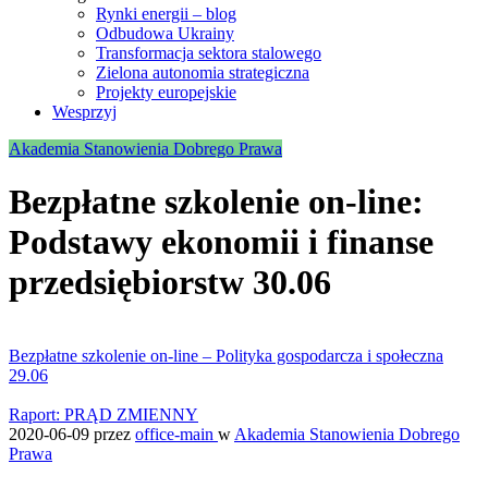
Rynki energii – blog
Odbudowa Ukrainy
Transformacja sektora stalowego
Zielona autonomia strategiczna
Projekty europejskie
Wesprzyj
Akademia Stanowienia Dobrego Prawa
Bezpłatne szkolenie on-line:
Podstawy ekonomii i finanse
przedsiębiorstw 30.06
Bezpłatne szkolenie on-line – Polityka gospodarcza i społeczna
29.06
Raport: PRĄD ZMIENNY
2020-06-09
przez
office-main
w
Akademia Stanowienia Dobrego
Prawa