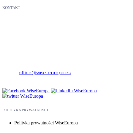
KONTAKT
WiseEuropa – Fundacja Warszawski Instytut Studiów
Ekonomicznych i Europejskich
E-mail:
office@wise-europa.eu
Telefon: +48 794 968 202
POLITYKA PRYWATNOŚCI
Polityka prywatności WiseEuropa