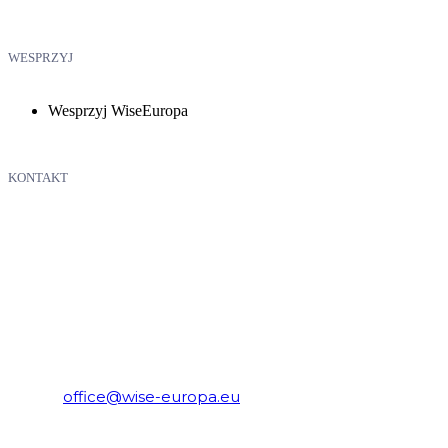
WESPRZYJ
Wesprzyj WiseEuropa
KONTAKT
WiseEuropa – Fundacja Warszawski Instytut Studiów
Ekonomicznych i Europejskich
E-mail:
office@wise-europa.eu
Telefon: +48 794 968 202