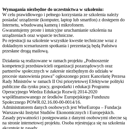
Wymagania niezbędne do uczestnictwa w szkoleniu:
W celu prawidłowego i pełnego korzystania ze szkolenia należy
posiadać urządzenie (komputer, laptop lub smartfon) z dostępem do
Internetu, wbudowaną kamerą i mikrofonem.
Gwarantujemy proste i intuicyjne uruchamianie szkolenia na
urządzeniach oraz wsparcie techniczne.
Po rejestracji na szkolenie wszystkie kwestie techniczne wraz z
dokładnym scenariuszem spotkania i prezentacją będą Państwu
przesłane drogą mailową.
Działania są realizowane w ramach projektu „Podnoszenie
kompetencji przedstawicieli organizacji pozarządowych oraz
partnerów społecznych w zakresie niezbędnym do udziału w
procesie stanowienia prawa” ogłoszonego przez Kancelarię Prezesa
Rady Ministrów w ramach II Osi priorytetowej Efektywne polityki
publiczne dla rynku pracy, gospodarki i edukacji Programu
Operacyjnego Wiedza Edukacja Rozwój 2014-2020
współfinansowanego ze środków Europejskiego Funduszu
Społecznego POWR.02.16.00-00-0014/16.
Administratorem danych osobowych jest WiseEuropa – Fundacja
Warszawski Instytut Studiów Ekonomicznych i Europejskich.
Zasady prywatności i postępowania z danymi osobowymi obecne są
na stronie internetowej projektu. Osoba rejestrująca się na szkolenia
akceptuje te zasady.