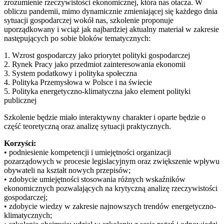
zrozumienie rzeczywistości ekonomicznej, która nas otacza. W
obliczu pandemii, mimo dynamicznie zmieniającej się każdego dnia
sytuacji gospodarczej wokół nas, szkolenie proponuje
uporządkowany i wciąż jak najbardziej aktualny materiał w zakresie
następujących po sobie bloków tematycznych:
1. Wzrost gospodarczy jako priorytet polityki gospodarczej
2. Rynek Pracy jako przedmiot zainteresowania ekonomii
3. System podatkowy i polityka społeczna
4. Polityka Przemysłowa w Polsce i na świecie
5. Polityka energetyczno-klimatyczna jako element polityki
publicznej
Szkolenie będzie miało interaktywny charakter i oparte będzie o
część teoretyczną oraz analizę sytuacji praktycznych.
Korzyści:
• podniesienie kompetencji i umiejętności organizacji
pozarządowych w procesie legislacyjnym oraz zwiększenie wpływu
obywateli na kształt nowych przepisów;
• zdobycie umiejętności stosowania różnych wskaźników
ekonomicznych pozwalających na krytyczną analizę rzeczywistości
gospodarczej;
• zdobycie wiedzy w zakresie najnowszych trendów energetyczno-
klimatycznych;