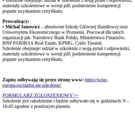
• szkolenie obejmuje: udział w szkoleniu z sesją pytań i odpowiedzi,
materiały szkoleniowe w wersji pdf, podniesienie kompetencji
poparte uzyskaniem certyfikatu.
Prowadzący:
•
Michał Janowicz
– absolwent Szkoły Głównej Handlowej oraz
Uniwersytetu Ekonomicznego w Poznaniu. Pracował dla takich
organizacji jak: Narodowy Bank Polski, Ministerstwo Finansów,
BNP PARIBAS Real Estate, KPMG, Crido Taxand.
Szkolenie obejmuje: udział w szkoleniu z sesją pytań i odpowiedzi,
materiały szkoleniowe w wersji pdf, podniesienie kompetencji
poparte uzyskaniem certyfikatu.
Zapisy odbywają się przez stronę
www:
https://wise-
europa.eu/zapisz-sie-szkolenie/
FORMULARZ ZGŁOSZENIOWY>>
Szkolenie jest całodzienne i będzie odbywało się w godzinach: 9 –
16:45 zgodnie z poniższym planem.