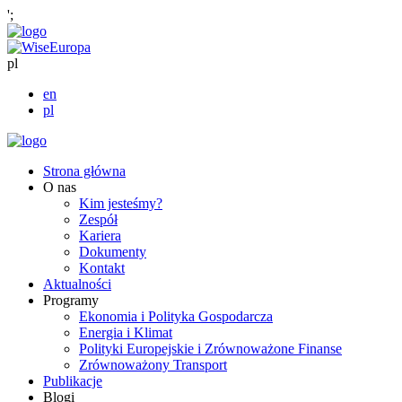
';
pl
en
pl
Strona główna
O nas
Kim jesteśmy?
Zespół
Kariera
Dokumenty
Kontakt
Aktualności
Programy
Ekonomia i Polityka Gospodarcza
Energia i Klimat
Polityki Europejskie i Zrównoważone Finanse
Zrównoważony Transport
Publikacje
Blogi