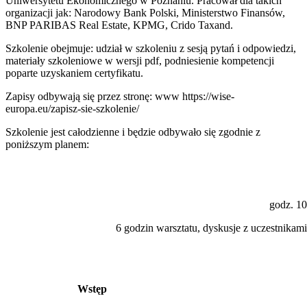
Uniwersytetu Ekonomicznego w Poznaniu. Pracował dla takich
organizacji jak: Narodowy Bank Polski, Ministerstwo Finansów,
BNP PARIBAS Real Estate, KPMG, Crido Taxand.
Szkolenie obejmuje: udział w szkoleniu z sesją pytań i odpowiedzi,
materiały szkoleniowe w wersji pdf, podniesienie kompetencji
poparte uzyskaniem certyfikatu.
Zapisy odbywają się przez stronę: www https://wise-
europa.eu/zapisz-sie-szkolenie/
Szkolenie jest całodzienne i będzie odbywało się zgodnie z
poniższym planem:
godz. 10
6 godzin warsztatu, dyskusje z uczestnikami
Wstęp