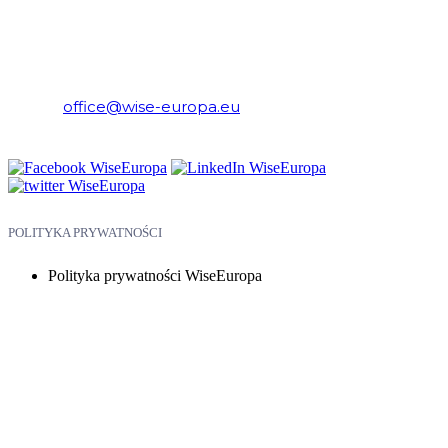
WiseEuropa – Fundacja Warszawski Instytut Studiów
Ekonomicznych i Europejskich
E-mail:
office@wise-europa.eu
Telefon: +48 794 968 202
POLITYKA PRYWATNOŚCI
Polityka prywatności WiseEuropa