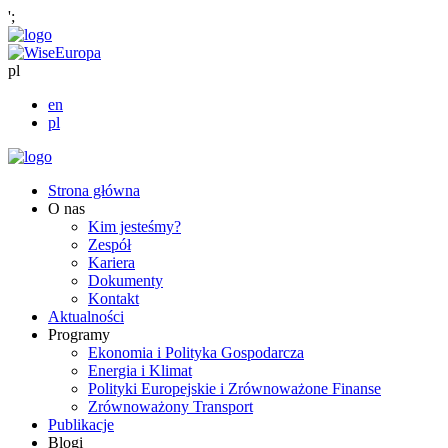
';
pl
en
pl
Strona główna
O nas
Kim jesteśmy?
Zespół
Kariera
Dokumenty
Kontakt
Aktualności
Programy
Ekonomia i Polityka Gospodarcza
Energia i Klimat
Polityki Europejskie i Zrównoważone Finanse
Zrównoważony Transport
Publikacje
Blogi