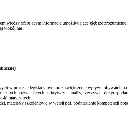
em wiedzy oferującym informacje umożliwiające głębsze zrozumienie r
ej wokół nas.
blicznej
owych w procesie legislacyjnym oraz zwiększenie wpływu obywateli na
icznych pozwalających na krytyczną analizę rzeczywistości gospodarc
o-klimatycznych;
dzi, materiały szkoleniowe w wersji pdf, podniesienie kompetencji pop