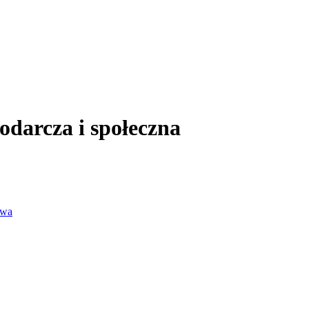
podarcza i społeczna
awa