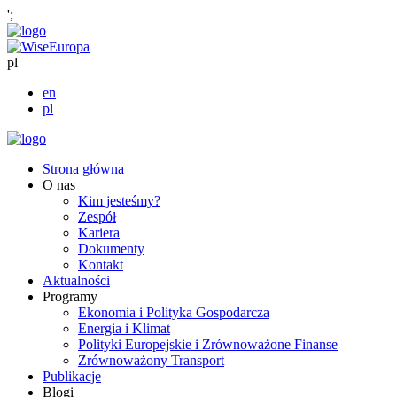
';
pl
en
pl
Strona główna
O nas
Kim jesteśmy?
Zespół
Kariera
Dokumenty
Kontakt
Aktualności
Programy
Ekonomia i Polityka Gospodarcza
Energia i Klimat
Polityki Europejskie i Zrównoważone Finanse
Zrównoważony Transport
Publikacje
Blogi