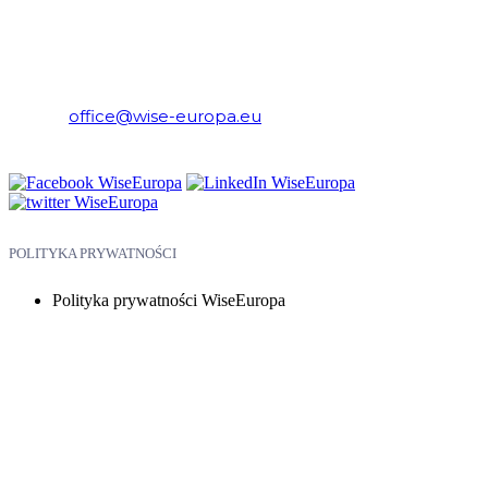
WiseEuropa – Fundacja Warszawski Instytut Studiów
Ekonomicznych i Europejskich
E-mail:
office@wise-europa.eu
Telefon: +48 794 968 202
POLITYKA PRYWATNOŚCI
Polityka prywatności WiseEuropa