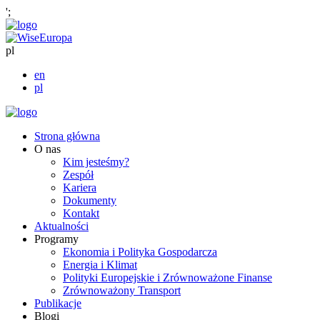
';
pl
en
pl
Strona główna
O nas
Kim jesteśmy?
Zespół
Kariera
Dokumenty
Kontakt
Aktualności
Programy
Ekonomia i Polityka Gospodarcza
Energia i Klimat
Polityki Europejskie i Zrównoważone Finanse
Zrównoważony Transport
Publikacje
Blogi