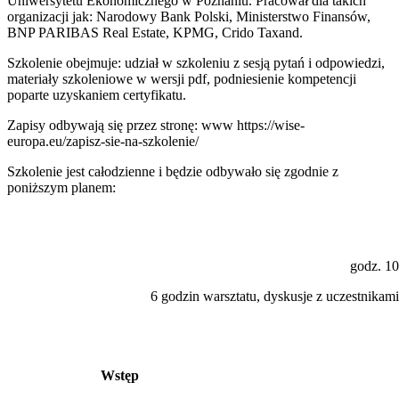
Uniwersytetu Ekonomicznego w Poznaniu. Pracował dla takich
organizacji jak: Narodowy Bank Polski, Ministerstwo Finansów,
BNP PARIBAS Real Estate, KPMG, Crido Taxand.
Szkolenie obejmuje: udział w szkoleniu z sesją pytań i odpowiedzi,
materiały szkoleniowe w wersji pdf, podniesienie kompetencji
poparte uzyskaniem certyfikatu.
Zapisy odbywają się przez stronę: www https://wise-
europa.eu/zapisz-sie-na-szkolenie/
Szkolenie jest całodzienne i będzie odbywało się zgodnie z
poniższym planem:
godz. 10
6 godzin warsztatu, dyskusje z uczestnikami
Wstęp