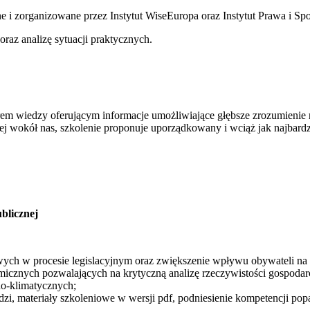
tne i zorganizowane przez Instytut WiseEuropa oraz Instytut Prawa i S
oraz analizę sytuacji praktycznych.
em wiedzy oferującym informacje umożliwiające głębsze zrozumienie r
ej wokół nas, szkolenie proponuje uporządkowany i wciąż jak najbardz
blicznej
owych w procesie legislacyjnym oraz zwiększenie wpływu obywateli na
icznych pozwalających na krytyczną analizę rzeczywistości gospodarc
o-klimatycznych;
dzi, materiały szkoleniowe w wersji pdf, podniesienie kompetencji pop