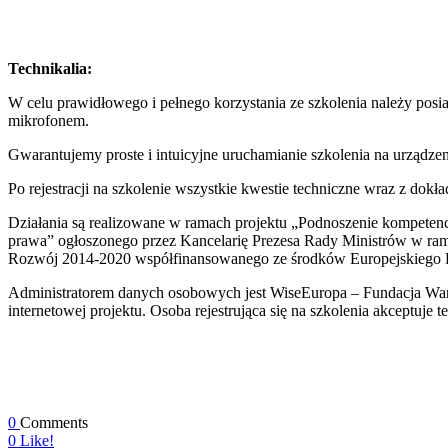
Technikalia:
W celu prawidłowego i pełnego korzystania ze szkolenia należy posi
mikrofonem.
Gwarantujemy proste i intuicyjne uruchamianie szkolenia na urządzen
Po rejestracji na szkolenie wszystkie kwestie techniczne wraz z dok
Działania są realizowane w ramach projektu „Podnoszenie kompetencj
prawa” ogłoszonego przez Kancelarię Prezesa Rady Ministrów w rama
Rozwój 2014-2020 współfinansowanego ze środków Europejskiego
Administratorem danych osobowych jest WiseEuropa – Fundacja Wars
internetowej projektu. Osoba rejestrująca się na szkolenia akceptuje t
0
Comments
0
Like!