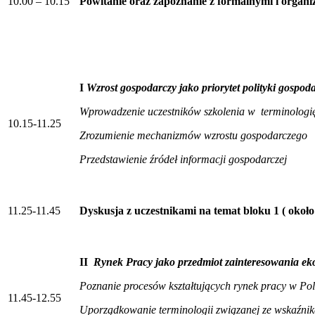
10.00 – 10.15
Powitanie oraz zapoznanie z formalnymi i organ
I
Wzrost gospodarczy jako priorytet polityki gospoda
Wprowadzenie uczestników szkolenia w terminologi
10.15-11.25
Zrozumienie mechanizmów wzrostu gospodarczego
Przedstawienie źródeł informacji gospodarczej
11.25-11.45
Dyskusja z uczestnikami na temat bloku 1 ( około
II
Rynek Pracy jako przedmiot zainteresowania ek
Poznanie procesów kształtujących rynek pracy w Pols
11.45-12.55
Uporządkowanie terminologii związanej ze wskaźni