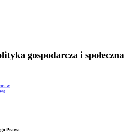
olityka gospodarcza i społeczna
iorstw
awa
ego Prawa