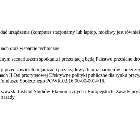
adać urządzenie (komputer stacjonarny lub laptop, możliwy jest równi
iach oraz wsparcie techniczne.
ładnym scenariuszem spotkania i prezentacją będą Państwu przesłane dr
i przedstawicieli organizacji pozarządowych oraz partnerów społeczn
ch II Osi priorytetowej Efektywne polityki publiczne dla rynku prac
 Funduszu Społecznego POWR.02.16.00-00-0014/16.
zawski Instytut Studiów Ekonomicznych i Europejskich. Zasady pryw
e zasady.