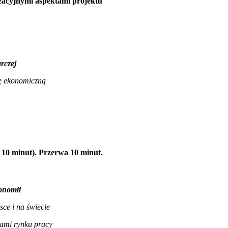
izacyjnymi aspektami projektu
rczej
ę ekonomiczną
 10 minut). Przerwa 10 minut.
onomii
ce i na świecie
kami rynku pracy