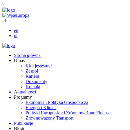
';
pl
en
pl
Strona główna
O nas
Kim jesteśmy?
Zespół
Kariera
Dokumenty
Kontakt
Aktualności
Programy
Ekonomia i Polityka Gospodarcza
Energia i Klimat
Polityki Europejskie i Zrównoważone Finanse
Zrównoważony Transport
Publikacje
Blogi