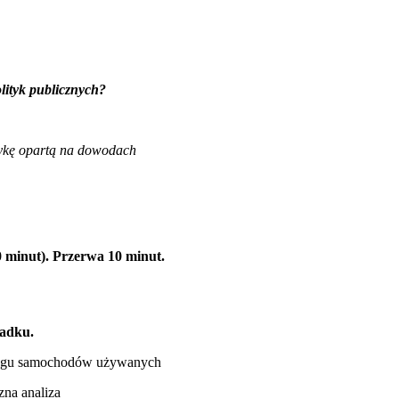
lityk publicznych?
tykę opartą na dowodach
0 minut). Przerwa 10 minut.
padku.
klingu samochodów używanych
zna analiza