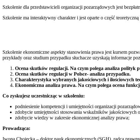
Szkolenie dla przedstawicieli organizacji pozarządowych jest bezpła
Szkolenie ma interaktywny charakter i jest oparte o część teoretyczną 
Szkolenie ekonomiczne aspekty stanowienia prawa jest kursem pozwal
przykłady oraz studium przypadku słuchacze uzyskają informacje poz
Ocena skutków regulacji. Na czym polega analiza polityk 
Ocena skutków regulacji w Polsce- analiza przypadku.
Charakterystyka wybranych jakościowych i ilościowych t
Ekonomiczna analiza prawa. Na czym polega ocena funk
Co zyskujesz uczestnicząc w szkoleniu:
podniesienie kompetencji i umiejętności organizacji pozarząd
zdobycie umiejętności stosowania wskaźników jakościowych or
zdobycie wiedzy w zakresie ekonomicznej analizy prawa;
Prowadząca:
Iwona Chojecka – doktor nauk ekonomicznych (SGH), radca prawny,