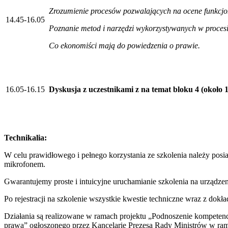
Zrozumienie procesów pozwalających na ocene funkc
14.45-16.05
Poznanie metod i narzędzi wykorzystywanych w proces
Co ekonomiści mają do powiedzenia o prawie.
16.05-16.15
Dyskusja z uczestnikami z na temat bloku 4 (około 
Technikalia:
W celu prawidłowego i pełnego korzystania ze szkolenia należy posi
mikrofonem.
Gwarantujemy proste i intuicyjne uruchamianie szkolenia na urządzen
Po rejestracji na szkolenie wszystkie kwestie techniczne wraz z dok
Działania są realizowane w ramach projektu „Podnoszenie kompetencj
prawa” ogłoszonego przez Kancelarię Prezesa Rady Ministrów w rama