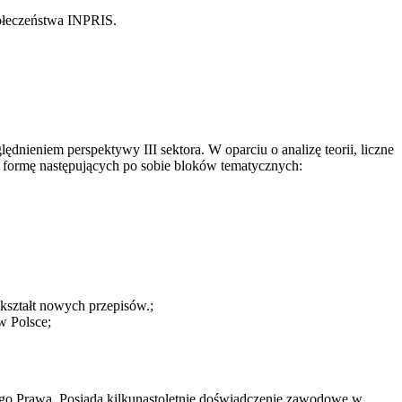
połeczeństwa INPRIS.
nieniem perspektywy III sektora. W oparciu o analizę teorii, liczne
a formę następujących po sobie bloków tematycznych:
kształt nowych przepisów.;
w Polsce;
go Prawa. Posiada kilkunastoletnie doświadczenie zawodowe w