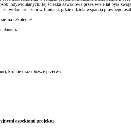
az osób indywidulanych. Jej ścieżka zawodowa przez wiele lat była zwią
t jest wolontariuszem w fundacji, gdzie udziela wsparcia prawnego o
sie-na-szkolenie/
m planem:
ut), krótkie oraz dłuższe przerwy
cyjnymi aspektami projektu