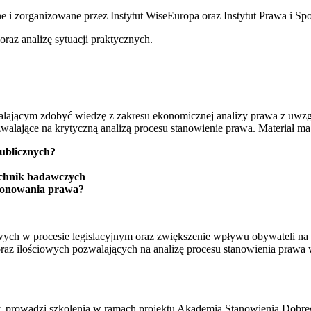
tne i zorganizowane przez Instytut WiseEuropa oraz Instytut Prawa i S
oraz analizę sytuacji praktycznych.
ającym zdobyć wiedzę z zakresu ekonomicznej analizy prawa z uwzględ
walające na krytyczną analizą procesu stanowienie prawa. Materiał m
publicznych?
echnik badawczych
cjonowania prawa?
owych w procesie legislacyjnym oraz zwiększenie wpływu obywateli na 
az ilościowych pozwalających na analizę procesu stanowienia prawa 
 prowadzi szkolenia w ramach projektu Akademia Stanowienia Dobre