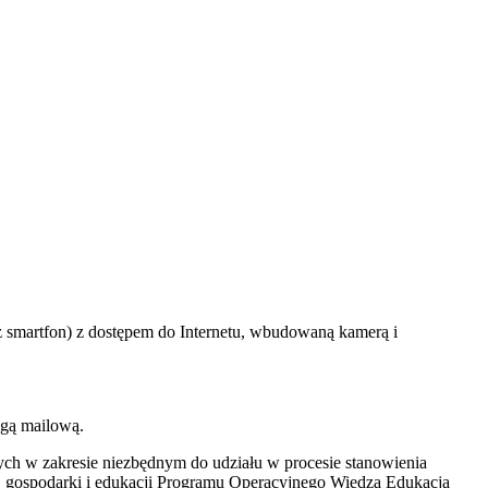
eż smartfon) z dostępem do Internetu, wbudowaną kamerą i
ogą mailową.
ych w zakresie niezbędnym do udziału w procesie stanowienia
y, gospodarki i edukacji Programu Operacyjnego Wiedza Edukacja