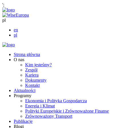
';
pl
en
pl
Strona główna
O nas
Kim jesteśmy?
Zespół
Kariera
Dokumenty
Kontakt
Aktualności
Programy
Ekonomia i Polityka Gospodarcza
Energia i Klimat
Polityki Europejskie i Zrównoważone Finanse
Zrównoważony Transport
Publikacje
Blogi