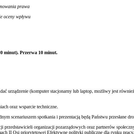
jonowania prawa
ie oceny wpływu
10 minut). Przerwa 10 minut.
adać urządzenie (komputer stacjonarny lub laptop, możliwy jest równi
iach oraz wsparcie techniczne.
ładnym scenariuszem spotkania i prezentacją będą Państwu przesłane dr
i przedstawicieli organizacji pozarządowych oraz partnerów społeczn
ch II Osi priorytetowej Efektywne polityki publiczne dla rynku prac