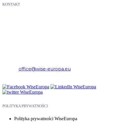
KONTAKT
WiseEuropa – Fundacja Warszawski Instytut Studiów
Ekonomicznych i Europejskich
E-mail:
office@wise-europa.eu
Telefon: +48 794 968 202
POLITYKA PRYWATNOŚCI
Polityka prywatności WiseEuropa