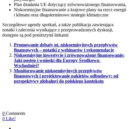
Plan działania UE dotyczący zrównoważonego finansowania,
Niskoemisyjne finansowanie a krajowe plany na rzecz energii
i klimatu oraz długoterminowe strategie klimatyczne
Szczegółowe agendy spotkań, a także publikacja zawierająca
notatki i zalecenia wynikające z przeprowadzonych dyskusji,
dostępne są pod poniższymi linkami:
Promowanie debaty nt. niskoemisyjnych przepływów
finansowych – notatki z webinarów i rekomendacje
Niskoemisyjne inwestycje i zrównoważone finansowanie:
Jaki postęp i wnioski dla Europy Środkowo-
Wschodniej?
Monitorowanie niskoemisyjnych przepływów
finansowych i projektowanie pakietów odbudowy: od
perspektywy globalnej do polskiego kontekstu
0
Comments
0
Like!