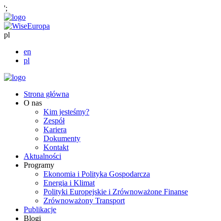
';
pl
en
pl
Strona główna
O nas
Kim jesteśmy?
Zespół
Kariera
Dokumenty
Kontakt
Aktualności
Programy
Ekonomia i Polityka Gospodarcza
Energia i Klimat
Polityki Europejskie i Zrównoważone Finanse
Zrównoważony Transport
Publikacje
Blogi