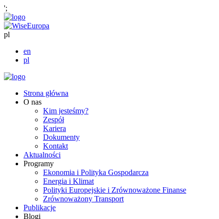
';
pl
en
pl
Strona główna
O nas
Kim jesteśmy?
Zespół
Kariera
Dokumenty
Kontakt
Aktualności
Programy
Ekonomia i Polityka Gospodarcza
Energia i Klimat
Polityki Europejskie i Zrównoważone Finanse
Zrównoważony Transport
Publikacje
Blogi