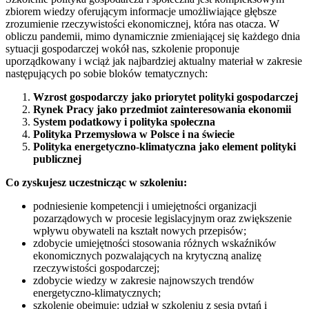
zbiorem wiedzy oferującym informacje umożliwiające głębsze
zrozumienie rzeczywistości ekonomicznej, która nas otacza. W
obliczu pandemii, mimo dynamicznie zmieniającej się każdego dnia
sytuacji gospodarczej wokół nas, szkolenie proponuje
uporządkowany i wciąż jak najbardziej aktualny materiał w zakresie
następujących po sobie bloków tematycznych:
Wzrost gospodarczy jako priorytet polityki gospodarczej
Rynek Pracy jako przedmiot zainteresowania ekonomii
System podatkowy i polityka społeczna
Polityka Przemysłowa w Polsce i na świecie
Polityka energetyczno-klimatyczna jako element polityki
publicznej
Co zyskujesz uczestnicząc w szkoleniu:
podniesienie kompetencji i umiejętności organizacji
pozarządowych w procesie legislacyjnym oraz zwiększenie
wpływu obywateli na kształt nowych przepisów;
zdobycie umiejętności stosowania różnych wskaźników
ekonomicznych pozwalających na krytyczną analizę
rzeczywistości gospodarczej;
zdobycie wiedzy w zakresie najnowszych trendów
energetyczno-klimatycznych;
szkolenie obejmuje: udział w szkoleniu z sesją pytań i