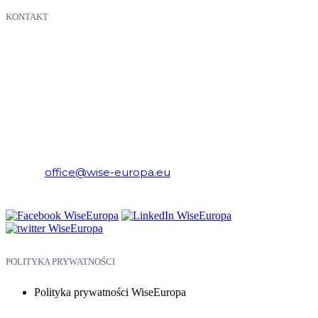
KONTAKT
WiseEuropa – Fundacja Warszawski Instytut Studiów
Ekonomicznych i Europejskich
E-mail:
office@wise-europa.eu
Telefon: +48 794 968 202
POLITYKA PRYWATNOŚCI
Polityka prywatności WiseEuropa