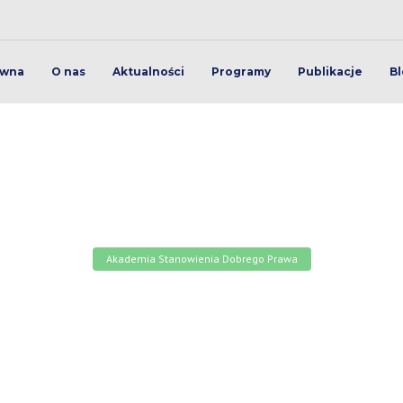
ówna
O nas
Aktualności
Programy
Publikacje
Bl
Akademia Stanowienia Dobrego Prawa
ie on-line: Polityka gos