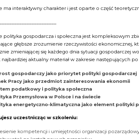
e ma interaktywny charakter i jest oparte o część teoretyczn
_______________________
e polityka gospodarcza i społeczna jest kompleksowym zb
ające głębsze zrozumienie rzeczywistości ekonomicznej, k
nie zmieniającej się każdego dnia sytuacji gospodarczej w
k najbardziej aktualny materiał w zakresie następujących p
ost gospodarczy jako priorytet polityki gospodarczej
ek Pracy jako przedmiot zainteresowania ekonomii
tem podatkowy i polityka społeczna
ityka Przemysłowa w Polsce i na świecie
ityka energetyczno-klimatyczna jako element polityki p
ujesz uczestnicząc w szkoleniu:
esienie kompetencji i umiejętności organizacji pozarządowy