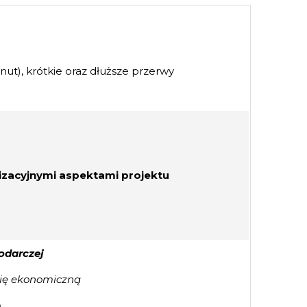
inut), krótkie oraz dłuższe przerwy
izacyjnymi aspektami projektu
odarczej
gię ekonomiczną
o