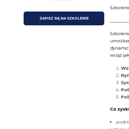
Szkoleni
ZAPISZ SIĘ NA SZKOLENIE
________
Szkoleni
umożliwi
dynamicz
wciąż ja
Wzr
Ryn
Sys
Pol
Pol
Co zysk
podni