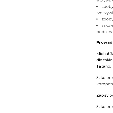
wpływu o
zdoby
rzeczywi
zdoby
szkole
podniesi
Prowad
Michał J
dla taki
Taxand.
Szkoleni
kompeten
Zapisy o
Szkoleni