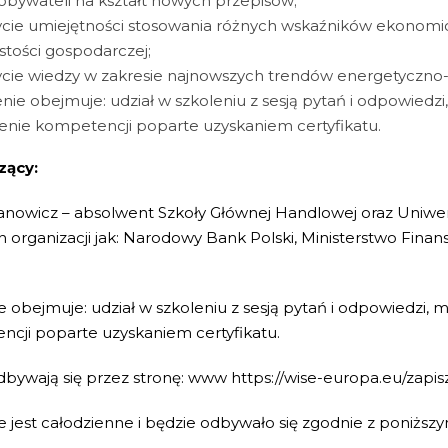
bywateli na kształt nowych przepisów;
cie umiejętności stosowania różnych wskaźników ekonomic
stości gospodarczej;
cie wiedzy w zakresie najnowszych trendów energetyczno-
nie obejmuje: udział w szkoleniu z sesją pytań i odpowiedzi
enie kompetencji poparte uzyskaniem certyfikatu.
zący:
anowicz – absolwent Szkoły Głównej Handlowej oraz Uniw
ch organizacji jak: Narodowy Bank Polski, Ministerstwo Fin
e obejmuje: udział w szkoleniu z sesją pytań i odpowiedzi, m
cji poparte uzyskaniem certyfikatu.
dbywają się przez stronę: www https://wise-europa.eu/zapisz
e jest całodzienne i będzie odbywało się zgodnie z poniżs