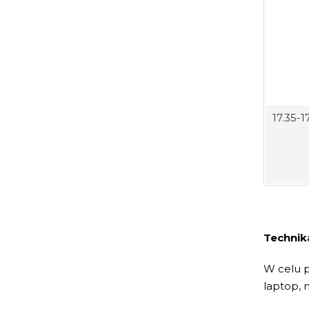
17.35-1
Technika
W celu p
laptop, 