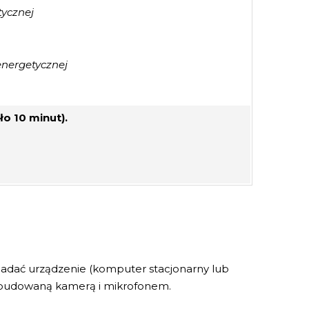
tycznej
energetycznej
o 10 minut).
iadać urządzenie (komputer stacjonarny lub
 wbudowaną kamerą i mikrofonem.