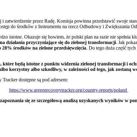
i zatwierdzenie przez Radę. Komisja powinna przedstawić swoje stano
e dostęp do środków z Instrumentu na rzecz Odbudowy i Zwiększania O
dzo istotne. Okazuje się bowiem, że polski plan na razie nie spełni
a działania przyczyniające się do zielonej transformacji
. Jak poka
 28% środków na zielone przedsięwzięcia
. Do tego duża część ty
tóre będą istotne z punktu widzenia zielonej transformacji i oc
albo korzystny albo szkodliwy, w zależności od tego, jak zostaną 
Tracker dostępne są pod adresem:
https://www.greenrecoverytracker.org/country-reports/poland
apoznania się ze szczegółową analizą uzyskanych wyników w poni