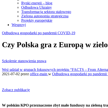
Rynki energii – blog
Odbudowa Ukrainy
Transformacja sektora stalowego
Zielona autonomia strategiczna
Projekty europejskie
Wesprzyj
Odbudowa gospodarki po pandemii COVID-19
Czy Polska gra z Europą w ziel
Szkolenie stanowienia prawa
Weż udział w grupach fokusowych projektu “FACTS – From Alternativ
2021-07-02
przez
office-main
w
Odbudowa gospodarki po pandemi
Zobacz publikację
W polskim KPO przeznaczono zbyt mało funduszy na zieloną tra