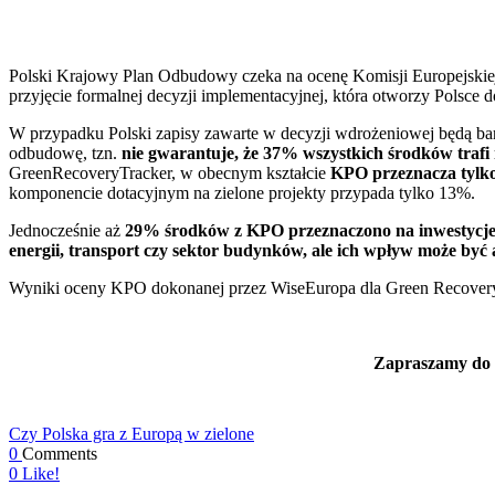
Polski Krajowy Plan Odbudowy czeka na ocenę Komisji Europejskiej 
przyjęcie formalnej decyzji implementacyjnej, która otworzy Polsc
W przypadku Polski zapisy zawarte w decyzji wdrożeniowej będą bar
odbudowę, tzn.
nie gwarantuje, że 37% wszystkich środków trafi n
GreenRecoveryTracker, w obecnym kształcie
KPO przeznacza tylko
komponencie dotacyjnym na zielone projekty przypada tylko 13%.
Jednocześnie aż
29% środków z KPO przeznaczono na inwestycje, k
energii, transport czy sektor budynków, ale ich wpływ może być 
Wyniki oceny KPO dokonanej przez WiseEuropa dla Green Recovery 
Zapraszamy do z
Czy Polska gra z Europą w zielone
0
Comments
0
Like!