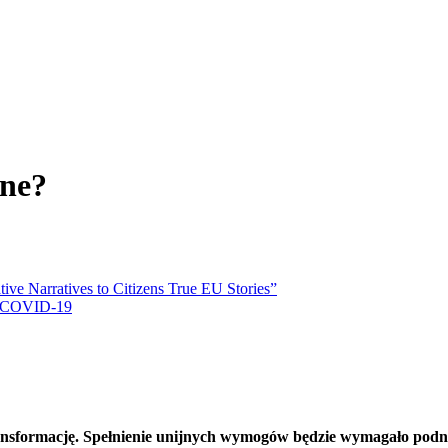
one?
e Narratives to Citizens True EU Stories”
i COVID-19
nsformację. Spełnienie unijnych wymogów będzie wymagało podnie