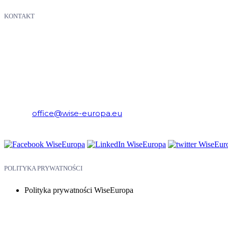
KONTAKT
WiseEuropa – Fundacja Warszawski Instytut Studiów Ekonomicznych 
E-mail:
office@wise-europa.eu
Telefon: +48 794 968 202
POLITYKA PRYWATNOŚCI
Polityka prywatności WiseEuropa