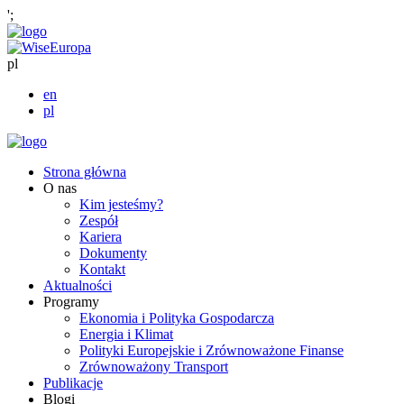
';
pl
en
pl
Strona główna
O nas
Kim jesteśmy?
Zespół
Kariera
Dokumenty
Kontakt
Aktualności
Programy
Ekonomia i Polityka Gospodarcza
Energia i Klimat
Polityki Europejskie i Zrównoważone Finanse
Zrównoważony Transport
Publikacje
Blogi