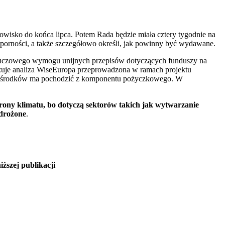
wisko do końca lipca. Potem Rada będzie miała cztery tygodnie na
dporności, a także szczegółowo określi, jak powinny być wydawane.
a kluczowego wymogu unijnych przepisów dotyczących funduszy na
zuje analiza WiseEuropa przeprowadzona w ramach projektu
ch środków ma pochodzić z komponentu pożyczkowego. W
hrony klimatu, bo dotyczą sektorów takich jak wytwarzanie
wdrożone
.
ższej publikacji