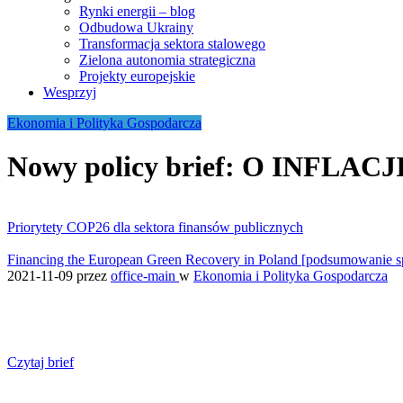
Rynki energii – blog
Odbudowa Ukrainy
Transformacja sektora stalowego
Zielona autonomia strategiczna
Projekty europejskie
Wesprzyj
Ekonomia i Polityka Gospodarcza
Nowy policy brief: O INFLAC
Priorytety COP26 dla sektora finansów publicznych
Financing the European Green Recovery in Poland [podsumowanie sp
2021-11-09
przez
office-main
w
Ekonomia i Polityka Gospodarcza
Czytaj brief