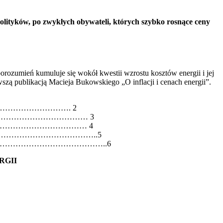
olityków, po zwykłych obywateli, których szybko rosnące ceny
orozumień kumuluje się wokół kwestii wzrostu kosztów energii i jej
szą publikacją Macieja Bukowskiego „O inflacji i cenach energii”.
………………………………………. 2
…………………………………… 3
…………………………………………… 4
…………………………………………..5
…………………………………………..6
ERGII