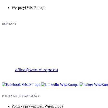
Wesprzyj WiseEuropa
KONTAKT
WiseEuropa – Fundacja Warszawski Instytut Studiów Ekonomicznych 
E-mail:
office@wise-europa.eu
Telefon: +48 794 968 202
POLITYKA PRYWATNOŚCI
Polityka prywatności WiseEuropa