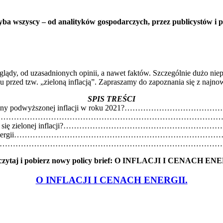
yba wszyscy – od analityków gospodarczych, przez publicystów i p
glądy, od uzasadnionych opinii, a nawet faktów. Szczególnie dużo niep
 przed tzw. „zieloną inflacją”. Zapraszamy do zapoznania się z najnow
SPIS TREŚCI
rzyczyny podwyższonej inflacji w roku 2021?………………
a zdrożała?……………………………………………………………………
dziewać się zielonej inflacji?……………………………………
iedoborów energii…………………………………………………………
aległości…………………………………………………………………………
czytaj i pobierz nowy policy brief: O INFLACJI I CENACH EN
O INFLACJI I CENACH ENERGII.