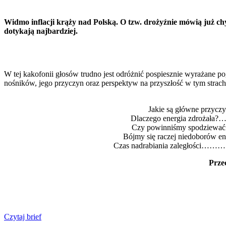
Widmo inflacji krąży nad Polską. O tzw. drożyźnie mówią już ch
dotykają najbardziej.
W tej kakofonii głosów trudno jest odróżnić pospiesznie wyrażane po
nośników, jego przyczyn oraz perspektyw na przyszłość w tym strachu
Jakie są główne p
Dlaczego energi
Czy powinniśmy spo
Bójmy się raczej n
Czas nadrabiania z
Prze
Czytaj brief