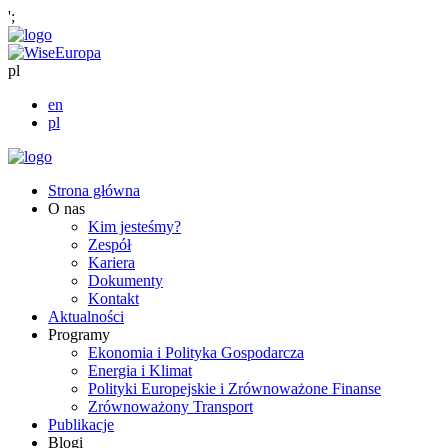
';
pl
en
pl
Strona główna
O nas
Kim jesteśmy?
Zespół
Kariera
Dokumenty
Kontakt
Aktualności
Programy
Ekonomia i Polityka Gospodarcza
Energia i Klimat
Polityki Europejskie i Zrównoważone Finanse
Zrównoważony Transport
Publikacje
Blogi