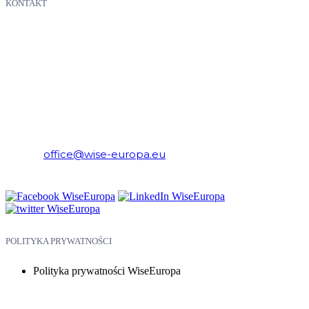
KONTAKT
WiseEuropa – Fundacja Warszawski Instytut Studiów
Ekonomicznych i Europejskich
E-mail:
office@wise-europa.eu
Telefon: +48 794 968 202
POLITYKA PRYWATNOŚCI
Polityka prywatności WiseEuropa