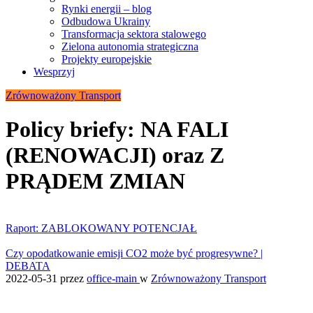
Rynki energii – blog
Odbudowa Ukrainy
Transformacja sektora stalowego
Zielona autonomia strategiczna
Projekty europejskie
Wesprzyj
Zrównoważony Transport
Policy briefy: NA FALI
(RENOWACJI) oraz Z
PRĄDEM ZMIAN
Raport: ZABLOKOWANY POTENCJAŁ
Czy opodatkowanie emisji CO2 może być progresywne? |
DEBATA
2022-05-31
przez
office-main
w
Zrównoważony Transport