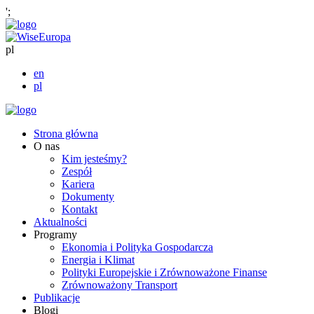
';
pl
en
pl
Strona główna
O nas
Kim jesteśmy?
Zespół
Kariera
Dokumenty
Kontakt
Aktualności
Programy
Ekonomia i Polityka Gospodarcza
Energia i Klimat
Polityki Europejskie i Zrównoważone Finanse
Zrównoważony Transport
Publikacje
Blogi