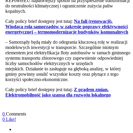
REPowerEU najłatwiejszy sposób na przyspieszenie transformacji
do neutralności klimatycznej i ograniczenie zużycia paliw
kopalnych.
Cały policy brief dostępny jest tutaj:
Na fali (renowacji).
Wiodąca rola samorządów w zakresie poprawy efektywności
energetycznej – termomodernizacje budynków komunalnych
– Samorządy będą miały do odegrania kluczową rolę w realizacji
modelowych inwestycji w transporcie. Szczególnie istotnym
elementem jest elektryfikacja floty autobusów w ramach gminnego
systemu transportu zbiorowego czy zapewnienie odpowiedniej
liczby samochodów elektrycznych w urzędach
miejskich. Działanie to zasługuje na głęboką analizę, w której
gminy powinny ustalić wszystkie koszty oraz płynące z tego
korzyści społeczno-ekonomiczne.
Cały policy brief dostępny jest tutaj:
Z prądem zmian.
Elektromobilność jako szansa dla rozwoju lokalnego
0
Comments
0
Like!