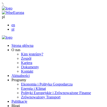
';
pl
en
pl
Strona główna
O nas
Kim jesteśmy?
Zespół
Kariera
Dokumenty
Kontakt
Aktualności
Programy
Ekonomia i Polityka Gospodarcza
Energia i Klimat
Polityki Europejskie i Zrównoważone Finanse
Zrównoważony Transport
Publikacje
Blogi