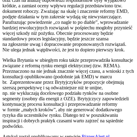
oraz czas na analizę odpowiedzi respondentów były wyjątkowo
krótkie, a zamiast oceny wpływu regulacji przedstawiono tzw.
dokument roboczy. Zważając na skalę i znaczenie reformy EMD,
podjęte działania w tym zakresie wydają się niewystarczające.
Parafrazując powiedzenie „co nagle to po diable”, wprowadzanie
bardziej rewolucyjnych rozwiązań w pośpiechu mogłoby przynieść
więcej szkody niż pożytku. Obecnie procesowany będzie
standardowy proces legislacyjny, będzie jeszcze szansa
na zgłoszenie uwag i dopracowanie proponowanych rozwiązań.
Nie ulega jednak wątpliwości, że jest to dopiero pierwszy krok.
Wielka Brytania w ubiegłym roku także przeprowadziła konsultacje
związane z reformą rynku energii elektrycznej (tzw. REMA).
Przeznaczono na nie jednak znacznie więcej czasu, a wnioski z tych
konsultacji opublikowano (podobnie jak EMD) w marcu
br. Zaprezentowane przez Brytyjczyków propozycje obejmują
szerszą perspektywę i są odważniejsze niż te unijne,
np. nie wykluczają docelowego podziału rynków na osobne
segmenty (osobny dla energii z OZE). Brytyjczycy zapowiedzieli
kontynuację procesu konsultacji i przeprowadzanie reformy
w formie „małych kroków”, aby nie generować dodatkowego
ryzyka dla uczestników rynku. Dlatego też w poszukiwaniu
inspiracji i dobrych praktyk czasami warto zajrzeć na sąsiednie
podwórko.
Artykuł został opublikowany w serwisie
BiznesAlert.pl
.