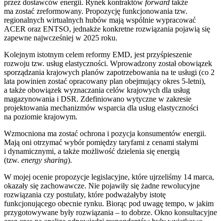
przez dostawców energii. Rynek kontraktów
forward
także
ma zostać zreformowany. Propozycję funkcjonowania tzw.
regionalnych wirtualnych hubów mają wspólnie wypracować
ACER oraz ENTSO, jednakże konkretne rozwiązania pojawią się
zapewne najwcześniej w 2025 roku.
Kolejnym istotnym celem reformy EMD, jest przyśpieszenie
rozwoju tzw. usług elastyczności. Wprowadzony został obowiązek
sporządzania krajowych planów zapotrzebowania na te usługi (co 2
lata powinien zostać opracowany plan obejmujący okres 5-letni),
a także obowiązek wyznaczania celów krajowych dla usług
magazynowania i DSR. Zdefiniowano wytyczne w zakresie
projektowania mechanizmów wsparcia dla usług elastyczności
na poziomie krajowym.
Wzmocniona ma zostać ochrona i pozycja konsumentów energii.
Mają oni otrzymać wybór pomiędzy taryfami z cenami stałymi
i dynamicznymi, a także możliwość dzielenia się energią
(tzw.
energy sharing
).
W mojej ocenie propozycje legislacyjne, które ujrzeliśmy 14 marca,
okazały się zachowawcze. Nie pojawiły się żadne rewolucyjne
rozwiązania czy postulaty, które podważałyby istotę
funkcjonującego obecnie rynku. Biorąc pod uwagę tempo, w jakim
przygotowywane były rozwiązania – to dobrze. Okno konsultacyjne