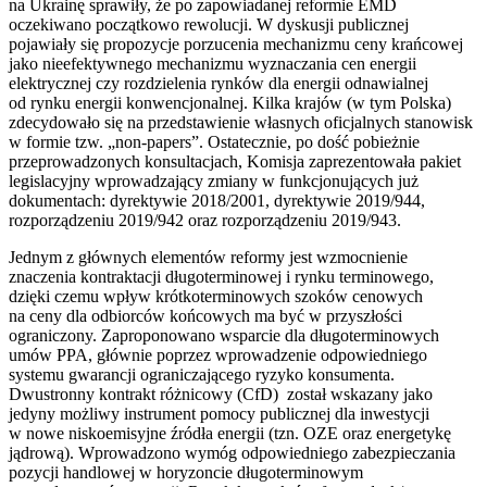
na Ukrainę sprawiły, że po zapowiadanej reformie EMD
oczekiwano początkowo rewolucji. W dyskusji publicznej
pojawiały się propozycje porzucenia mechanizmu ceny krańcowej
jako nieefektywnego mechanizmu wyznaczania cen energii
elektrycznej czy rozdzielenia rynków dla energii odnawialnej
od rynku energii konwencjonalnej. Kilka krajów (w tym Polska)
zdecydowało się na przedstawienie własnych oficjalnych stanowisk
w formie tzw. „non-papers”. Ostatecznie, po dość pobieżnie
przeprowadzonych konsultacjach, Komisja zaprezentowała pakiet
legislacyjny wprowadzający zmiany w funkcjonujących już
dokumentach: dyrektywie 2018/2001, dyrektywie 2019/944,
rozporządzeniu 2019/942 oraz rozporządzeniu 2019/943.
Jednym z głównych elementów reformy jest wzmocnienie
znaczenia kontraktacji długoterminowej i rynku terminowego,
dzięki czemu wpływ krótkoterminowych szoków cenowych
na ceny dla odbiorców końcowych ma być w przyszłości
ograniczony. Zaproponowano wsparcie dla długoterminowych
umów PPA, głównie poprzez wprowadzenie odpowiedniego
systemu gwarancji ograniczającego ryzyko konsumenta.
Dwustronny kontrakt różnicowy (CfD) został wskazany jako
jedyny możliwy instrument pomocy publicznej dla inwestycji
w nowe niskoemisyjne źródła energii (tzn. OZE oraz energetykę
jądrową). Wprowadzono wymóg odpowiedniego zabezpieczania
pozycji handlowej w horyzoncie długoterminowym