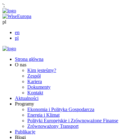
';
pl
en
pl
Strona główna
O nas
Kim jesteśmy?
Zespół
Kariera
Dokumenty
Kontakt
Aktualności
Programy
Ekonomia i Polityka Gospodarcza
Energia i Klimat
Polityki Europejskie i Zrównoważone Finanse
Zrównoważony Transport
Publikacje
Blogi