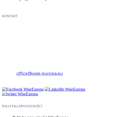
KONTAKT
WiseEuropa – Fundacja Warszawski Instytut Studiów
Ekonomicznych i Europejskich
E-mail:
office@wise-europa.eu
Telefon: +48 794 968 202
POLITYKA PRYWATNOŚCI