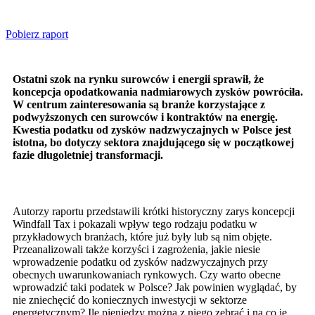
Pobierz raport
Ostatni szok na rynku surowców i energii sprawił, że
koncepcja opodatkowania nadmiarowych zysków powróciła.
W centrum zainteresowania są branże korzystające z
podwyższonych cen surowców i kontraktów na energię.
Kwestia podatku od zysków nadzwyczajnych w Polsce jest
istotna, bo dotyczy sektora znajdującego się w początkowej
fazie długoletniej transformacji.
Autorzy raportu przedstawili krótki historyczny zarys koncepcji
Windfall Tax i pokazali wpływ tego rodzaju podatku w
przykładowych branżach, które już były lub są nim objęte.
Przeanalizowali także korzyści i zagrożenia, jakie niesie
wprowadzenie podatku od zysków nadzwyczajnych przy
obecnych uwarunkowaniach rynkowych. Czy warto obecne
wprowadzić taki podatek w Polsce? Jak powinien wyglądać, by
nie zniechęcić do koniecznych inwestycji w sektorze
energetycznym? Ile pieniędzy można z niego zebrać i na co je