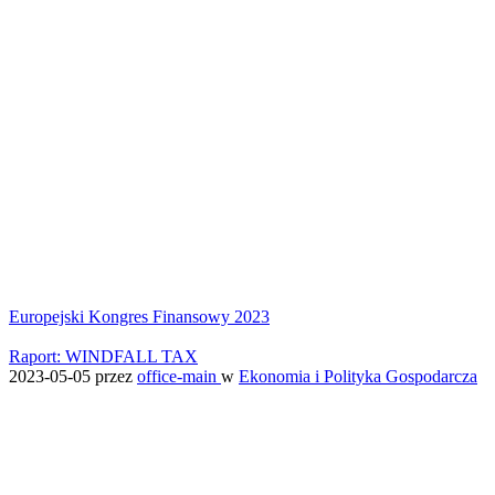
Europejski Kongres Finansowy 2023
Raport: WINDFALL TAX
2023-05-05
przez
office-main
w
Ekonomia i Polityka Gospodarcza