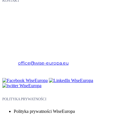
KONTAKT
WiseEuropa – Fundacja Warszawski Instytut Studiów
Ekonomicznych i Europejskich
E-mail:
office@wise-europa.eu
Telefon: +48 794 968 202
POLITYKA PRYWATNOŚCI
Polityka prywatności WiseEuropa