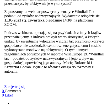
przeznaczyć, by efektywnie je wykorzystać?
Zapraszamy na webinar poświęcony tematyce Windfall Tax –
podatku od zysków nadzwyczajnych. Wydarzenie odbędzie się
11.05.2023 (tj. czwartek), o godzinie 14:00
, na platformie
ZOOM.
Podczas webinaru, opierając się na przykładach z innych krajów
przeanalizujemy, z których praktyk warto skorzystać, a których
unikać, by ewentualne wdrożenie windfall tax przyniosło korzyści
gospodarce, nie zaszkodziło sektorowi energetycznemu i zostało
wykorzystane możliwie najefektywniej. O tych i innych
zagadnieniach poruszonych w raporcie WiseEuropa, pt. “Windfall
tax – podatek od zysków nadzwyczajnych i jego wpływ na
gospodarkę”, opowiedzą jego autorzy: Maciej Bukowski i
Krzysztof Bocian. Będzie to również okazja do rozmowy z
autorami.
Zarejestruj się
0
Comments
0
Like!