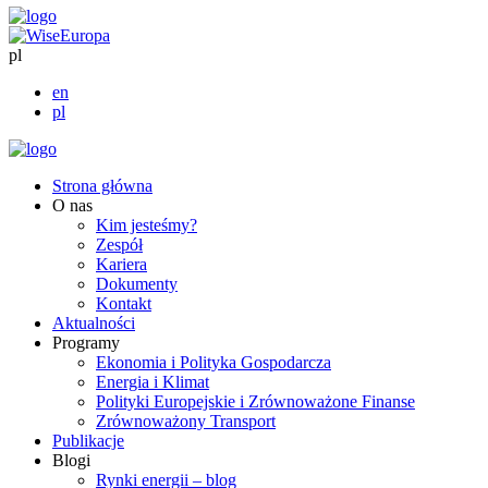
pl
en
pl
Strona główna
O nas
Kim jesteśmy?
Zespół
Kariera
Dokumenty
Kontakt
Aktualności
Programy
Ekonomia i Polityka Gospodarcza
Energia i Klimat
Polityki Europejskie i Zrównoważone Finanse
Zrównoważony Transport
Publikacje
Blogi
Rynki energii – blog