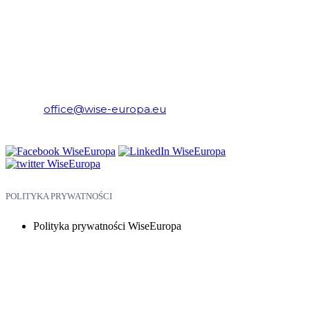
WiseEuropa – Fundacja Warszawski Instytut Studiów
Ekonomicznych i Europejskich
E-mail:
office@wise-europa.eu
Telefon: +48 794 968 202
POLITYKA PRYWATNOŚCI
Polityka prywatności WiseEuropa