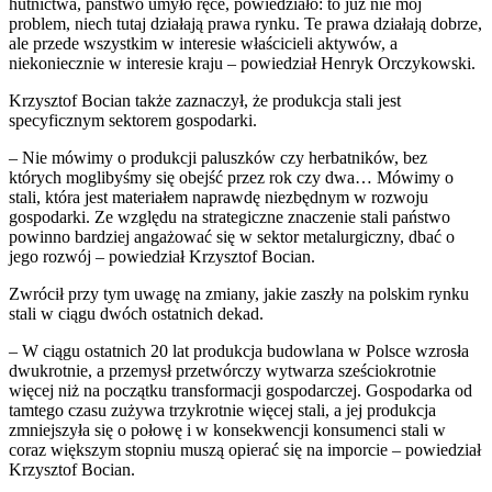
hutnictwa, państwo umyło ręce, powiedziało: to już nie mój
problem, niech tutaj działają prawa rynku. Te prawa działają dobrze,
ale przede wszystkim w interesie właścicieli aktywów, a
niekoniecznie w interesie kraju – powiedział Henryk Orczykowski.
Krzysztof Bocian także zaznaczył, że produkcja stali jest
specyficznym sektorem gospodarki.
– Nie mówimy o produkcji paluszków czy herbatników, bez
których moglibyśmy się obejść przez rok czy dwa… Mówimy o
stali, która jest materiałem naprawdę niezbędnym w rozwoju
gospodarki. Ze względu na strategiczne znaczenie stali państwo
powinno bardziej angażować się w sektor metalurgiczny, dbać o
jego rozwój – powiedział Krzysztof Bocian.
Zwrócił przy tym uwagę na zmiany, jakie zaszły na polskim rynku
stali w ciągu dwóch ostatnich dekad.
– W ciągu ostatnich 20 lat produkcja budowlana w Polsce wzrosła
dwukrotnie, a przemysł przetwórczy wytwarza sześciokrotnie
więcej niż na początku transformacji gospodarczej. Gospodarka od
tamtego czasu zużywa trzykrotnie więcej stali, a jej produkcja
zmniejszyła się o połowę i w konsekwencji konsumenci stali w
coraz większym stopniu muszą opierać się na imporcie – powiedział
Krzysztof Bocian.