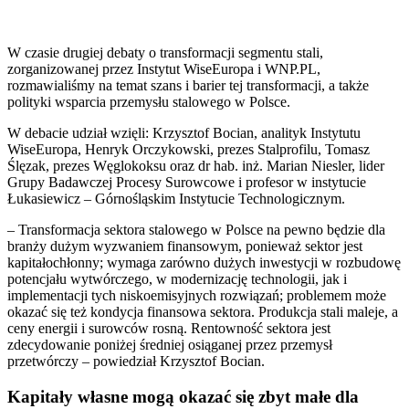
W czasie drugiej debaty o transformacji segmentu stali,
zorganizowanej przez Instytut WiseEuropa i WNP.PL,
rozmawialiśmy na temat szans i barier tej transformacji, a także
polityki wsparcia przemysłu stalowego w Polsce.
W debacie udział wzięli: Krzysztof Bocian, analityk Instytutu
WiseEuropa, Henryk Orczykowski, prezes Stalprofilu, Tomasz
Ślęzak, prezes Węglokoksu oraz dr hab. inż. Marian Niesler, lider
Grupy Badawczej Procesy Surowcowe i profesor w instytucie
Łukasiewicz – Górnośląskim Instytucie Technologicznym.
– Transformacja sektora stalowego w Polsce na pewno będzie dla
branży dużym wyzwaniem finansowym, ponieważ sektor jest
kapitałochłonny; wymaga zarówno dużych inwestycji w rozbudowę
potencjału wytwórczego, w modernizację technologii, jak i
implementacji tych niskoemisyjnych rozwiązań; problemem może
okazać się też kondycja finansowa sektora. Produkcja stali maleje, a
ceny energii i surowców rosną. Rentowność sektora jest
zdecydowanie poniżej średniej osiąganej przez przemysł
przetwórczy – powiedział Krzysztof Bocian.
Kapitały własne mogą okazać się zbyt małe dla