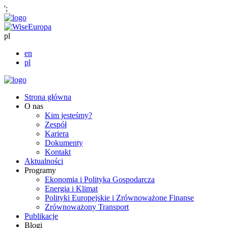
';
pl
en
pl
Strona główna
O nas
Kim jesteśmy?
Zespół
Kariera
Dokumenty
Kontakt
Aktualności
Programy
Ekonomia i Polityka Gospodarcza
Energia i Klimat
Polityki Europejskie i Zrównoważone Finanse
Zrównoważony Transport
Publikacje
Blogi