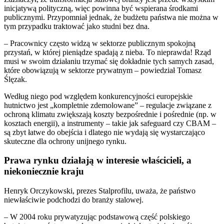
inicjatywą polityczną, więc powinna być wspierana środkami
publicznymi. Przypomniał jednak, że budżetu państwa nie można w
tym przypadku traktować jako studni bez dna.
– Pracownicy często widzą w sektorze publicznym spokojną
przystań, w której pieniądze spadają z nieba. To nieprawda! Rząd
musi w swoim działaniu trzymać się dokładnie tych samych zasad,
które obowiązują w sektorze prywatnym – powiedział Tomasz
Ślęzak.
Według niego pod względem konkurencyjności europejskie
hutnictwo jest „kompletnie zdemolowane” – regulacje związane z
ochroną klimatu zwiększają koszty bezpośrednie i pośrednie (np. w
kosztach energii), a instrumenty – takie jak safeguard czy CBAM –
są zbyt łatwe do obejścia i dlatego nie wydają się wystarczająco
skuteczne dla ochrony unijnego rynku.
Prawa rynku działają w interesie właścicieli, a
niekoniecznie kraju
Henryk Orczykowski, prezes Stalprofilu, uważa, że państwo
niewłaściwie podchodzi do branży stalowej.
– W 2004 roku prywatyzując podstawową część polskiego