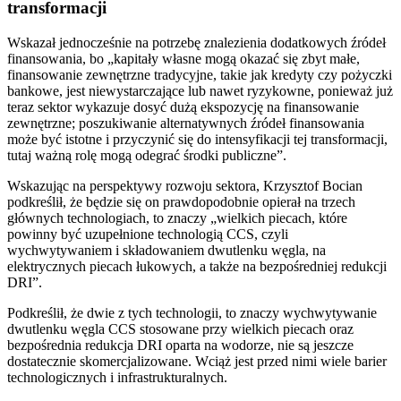
transformacji
Wskazał jednocześnie na potrzebę znalezienia dodatkowych źródeł
finansowania, bo „kapitały własne mogą okazać się zbyt małe,
finansowanie zewnętrzne tradycyjne, takie jak kredyty czy pożyczki
bankowe, jest niewystarczające lub nawet ryzykowne, ponieważ już
teraz sektor wykazuje dosyć dużą ekspozycję na finansowanie
zewnętrzne; poszukiwanie alternatywnych źródeł finansowania
może być istotne i przyczynić się do intensyfikacji tej transformacji,
tutaj ważną rolę mogą odegrać środki publiczne”.
Wskazując na perspektywy rozwoju sektora, Krzysztof Bocian
podkreślił, że będzie się on prawdopodobnie opierał na trzech
głównych technologiach, to znaczy „wielkich piecach, które
powinny być uzupełnione technologią CCS, czyli
wychwytywaniem i składowaniem dwutlenku węgla, na
elektrycznych piecach łukowych, a także na bezpośredniej redukcji
DRI”.
Podkreślił, że dwie z tych technologii, to znaczy wychwytywanie
dwutlenku węgla CCS stosowane przy wielkich piecach oraz
bezpośrednia redukcja DRI oparta na wodorze, nie są jeszcze
dostatecznie skomercjalizowane. Wciąż jest przed nimi wiele barier
technologicznych i infrastrukturalnych.