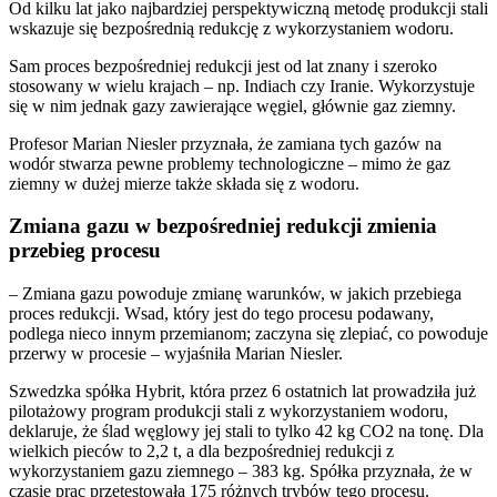
Od kilku lat jako najbardziej perspektywiczną metodę produkcji stali
wskazuje się bezpośrednią redukcję z wykorzystaniem wodoru.
Sam proces bezpośredniej redukcji jest od lat znany i szeroko
stosowany w wielu krajach – np. Indiach czy Iranie. Wykorzystuje
się w nim jednak gazy zawierające węgiel, głównie gaz ziemny.
Profesor Marian Niesler przyznała, że zamiana tych gazów na
wodór stwarza pewne problemy technologiczne – mimo że gaz
ziemny w dużej mierze także składa się z wodoru.
Zmiana gazu w bezpośredniej redukcji zmienia
przebieg procesu
– Zmiana gazu powoduje zmianę warunków, w jakich przebiega
proces redukcji. Wsad, który jest do tego procesu podawany,
podlega nieco innym przemianom; zaczyna się zlepiać, co powoduje
przerwy w procesie – wyjaśniła Marian Niesler.
Szwedzka spółka Hybrit, która przez 6 ostatnich lat prowadziła już
pilotażowy program produkcji stali z wykorzystaniem wodoru,
deklaruje, że ślad węglowy jej stali to tylko 42 kg CO2 na tonę. Dla
wielkich pieców to 2,2 t, a dla bezpośredniej redukcji z
wykorzystaniem gazu ziemnego – 383 kg. Spółka przyznała, że w
czasie prac przetestowała 175 różnych trybów tego procesu.