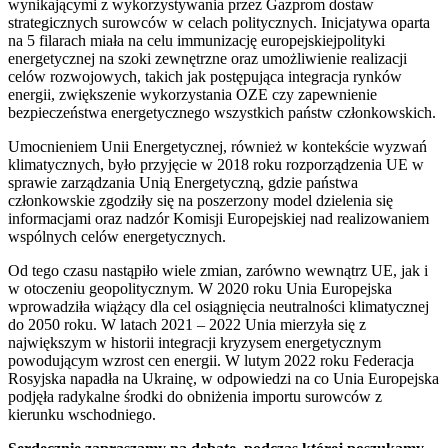
wynikającymi z wykorzystywania przez Gazprom dostaw
strategicznych surowców w celach politycznych. Inicjatywa oparta
na 5 filarach miała na celu immunizację europejskiejpolityki
energetycznej na szoki zewnętrzne oraz umożliwienie realizacji
celów rozwojowych, takich jak postępująca integracja rynków
energii, zwiększenie wykorzystania OZE czy zapewnienie
bezpieczeństwa energetycznego wszystkich państw członkowskich.
Umocnieniem Unii Energetycznej, również w kontekście wyzwań
klimatycznych, było przyjęcie w 2018 roku rozporządzenia UE w
sprawie zarządzania Unią Energetyczną, gdzie państwa
członkowskie zgodziły się na poszerzony model dzielenia się
informacjami oraz nadzór Komisji Europejskiej nad realizowaniem
wspólnych celów energetycznych.
Od tego czasu nastąpiło wiele zmian, zarówno wewnątrz UE, jak i
w otoczeniu geopolitycznym. W 2020 roku Unia Europejska
wprowadziła wiążący dla cel osiągnięcia neutralności klimatycznej
do 2050 roku. W latach 2021 – 2022 Unia mierzyła się z
największym w historii integracji kryzysem energetycznym
powodującym wzrost cen energii. W lutym 2022 roku Federacja
Rosyjska napadła na Ukrainę, w odpowiedzi na co Unia Europejska
podjęła radykalne środki do obniżenia importu surowców z
kierunku wschodniego.