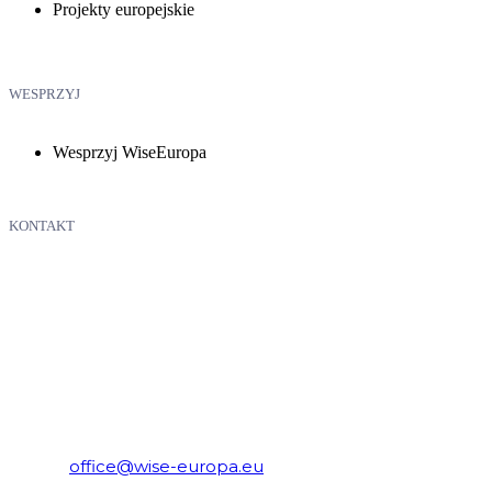
Projekty europejskie
WESPRZYJ
Wesprzyj WiseEuropa
KONTAKT
WiseEuropa – Fundacja Warszawski Instytut Studiów
Ekonomicznych i Europejskich
E-mail:
office@wise-europa.eu