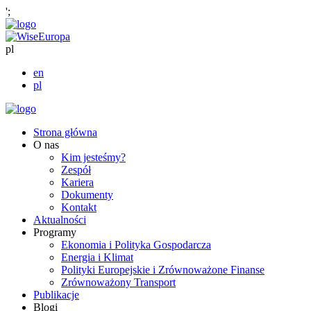
';
pl
en
pl
Strona główna
O nas
Kim jesteśmy?
Zespół
Kariera
Dokumenty
Kontakt
Aktualności
Programy
Ekonomia i Polityka Gospodarcza
Energia i Klimat
Polityki Europejskie i Zrównoważone Finanse
Zrównoważony Transport
Publikacje
Blogi