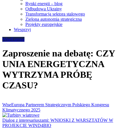
Rynki energii – blog
Odbudowa Ukrainy
Transformacja sektora stalowego
Zielona autonomia strategiczna
Projekty europejskie
Wesprzyj
WiseEuropa
Zaproszenie na debatę: CZY
UNIA ENERGETYCZNA
WYTRZYMA PRÓBĘ
CZASU?
WiseEuropa Partnerem Strategicznym Polskiego Kongresu
Klimatycznego 2025
Dialog z interesariuszami: WNIOSKI Z WARSZTATÓW W
PROJEKCIE WIND4BIO