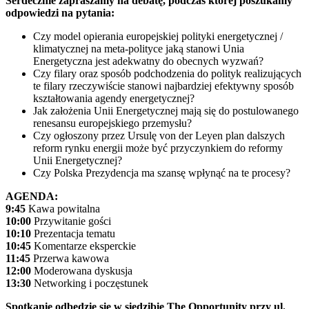
Serdecznie zapraszamy na debatę, podczas której poszukamy
odpowiedzi na pytania:
Czy model opierania europejskiej polityki energetycznej /
klimatycznej na meta-polityce jaką stanowi Unia
Energetyczna jest adekwatny do obecnych wyzwań?
Czy filary oraz sposób podchodzenia do polityk realizujących
te filary rzeczywiście stanowi najbardziej efektywny sposób
kształtowania agendy energetycznej?
Jak założenia Unii Energetycznej mają się do postulowanego
renesansu europejskiego przemysłu?
Czy ogłoszony przez Ursulę von der Leyen plan dalszych
reform rynku energii może być przyczynkiem do reformy
Unii Energetycznej?
Czy Polska Prezydencja ma szansę wpłynąć na te procesy?
AGENDA:
9:45
Kawa powitalna
10:00
Przywitanie gości
10:10
Prezentacja tematu
10:45
Komentarze eksperckie
11:45
Przerwa kawowa
12:00
Moderowana dyskusja
13:30
Networking i poczęstunek
Spotkanie odbędzie się w siedzibie The Opportunity przy ul.