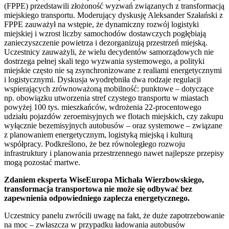
(FPPE) przedstawili złożoność wyzwań związanych z transformacją
miejskiego transportu. Moderujący dyskusję Aleksander Szałański z
FPPE zauważył na wstępie, że dynamiczny rozwój logistyki
miejskiej i wzrost liczby samochodów dostawczych pogłębiają
zanieczyszczenie powietrza i dezorganizują przestrzeń miejską.
Uczestnicy zauważyli, że wielu decydentów samorządowych nie
dostrzega pełnej skali tego wyzwania systemowego, a polityki
miejskie często nie są zsynchronizowane z realiami energetycznymi
i logistycznymi. Dyskusja wyodrębniła dwa rodzaje regulacji
wspierających zrównoważoną mobilność: punktowe – dotyczące
np. obowiązku utworzenia stref czystego transportu w miastach
powyżej 100 tys. mieszkańców, wdrożenia 22-procentowego
udziału pojazdów zeroemisyjnych we flotach miejskich, czy zakupu
wyłącznie bezemisyjnych autobusów – oraz systemowe – związane
z planowaniem energetycznym, logistyką miejską i kulturą
współpracy. Podkreślono, że bez równoległego rozwoju
infrastruktury i planowania przestrzennego nawet najlepsze przepisy
mogą pozostać martwe.
Zdaniem eksperta WiseEuropa Michała Wierzbowskiego,
transformacja transportowa nie może się odbywać bez
zapewnienia odpowiedniego zaplecza energetycznego.
Uczestnicy panelu zwrócili uwagę na fakt, że duże zapotrzebowanie
na moc – zwłaszcza w przypadku ładowania autobusów