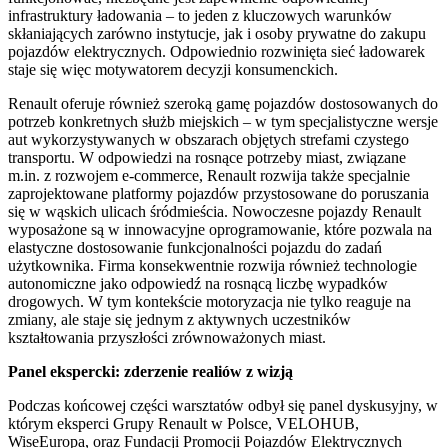
infrastruktury ładowania – to jeden z kluczowych warunków
skłaniających zarówno instytucje, jak i osoby prywatne do zakupu
pojazdów elektrycznych. Odpowiednio rozwinięta sieć ładowarek
staje się więc motywatorem decyzji konsumenckich.
Renault oferuje również szeroką gamę pojazdów dostosowanych do
potrzeb konkretnych służb miejskich – w tym specjalistyczne wersje
aut wykorzystywanych w obszarach objętych strefami czystego
transportu. W odpowiedzi na rosnące potrzeby miast, związane
m.in. z rozwojem e-commerce, Renault rozwija także specjalnie
zaprojektowane platformy pojazdów przystosowane do poruszania
się w wąskich ulicach śródmieścia. Nowoczesne pojazdy Renault
wyposażone są w innowacyjne oprogramowanie, które pozwala na
elastyczne dostosowanie funkcjonalności pojazdu do zadań
użytkownika. Firma konsekwentnie rozwija również technologie
autonomiczne jako odpowiedź na rosnącą liczbę wypadków
drogowych. W tym kontekście motoryzacja nie tylko reaguje na
zmiany, ale staje się jednym z aktywnych uczestników
kształtowania przyszłości zrównoważonych miast.
Panel ekspercki: zderzenie realiów z wizją
Podczas końcowej części warsztatów odbył się panel dyskusyjny, w
którym eksperci Grupy Renault w Polsce, VELOHUB,
WiseEuropa, oraz Fundacji Promocji Pojazdów Elektrycznych