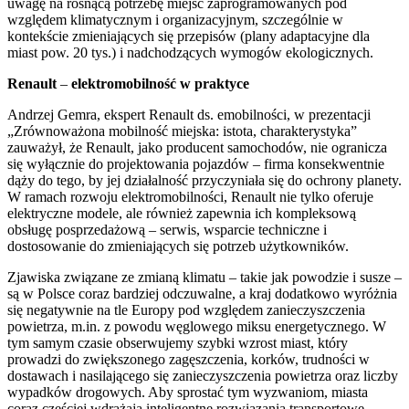
uwagę na rosnącą potrzebę miejsc zaprogramowanych pod
względem klimatycznym i organizacyjnym, szczególnie w
kontekście zmieniających się przepisów (plany adaptacyjne dla
miast pow. 20 tys.) i nadchodzących wymogów ekologicznych.
Renault
–
elektromobilność w praktyce
Andrzej Gemra, ekspert Renault ds. emobilności, w prezentacji
„Zrównoważona mobilność miejska: istota, charakterystyka”
zauważył, że Renault, jako producent samochodów, nie ogranicza
się wyłącznie do projektowania pojazdów – firma konsekwentnie
dąży do tego, by jej działalność przyczyniała się do ochrony planety.
W ramach rozwoju elektromobilności, Renault nie tylko oferuje
elektryczne modele, ale również zapewnia ich kompleksową
obsługę posprzedażową – serwis, wsparcie techniczne i
dostosowanie do zmieniających się potrzeb użytkowników.
Zjawiska związane ze zmianą klimatu – takie jak powodzie i susze –
są w Polsce coraz bardziej odczuwalne, a kraj dodatkowo wyróżnia
się negatywnie na tle Europy pod względem zanieczyszczenia
powietrza, m.in. z powodu węglowego miksu energetycznego. W
tym samym czasie obserwujemy szybki wzrost miast, który
prowadzi do zwiększonego zagęszczenia, korków, trudności w
dostawach i nasilającego się zanieczyszczenia powietrza oraz liczby
wypadków drogowych. Aby sprostać tym wyzwaniom, miasta
coraz częściej wdrażają inteligentne rozwiązania transportowe.