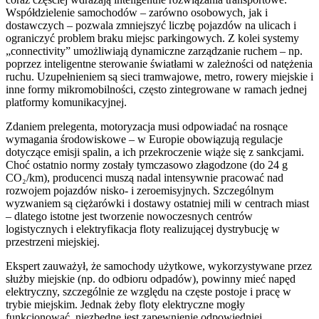
Współdzielenie samochodów – zarówno osobowych, jak i
dostawczych – pozwala zmniejszyć liczbę pojazdów na ulicach i
ograniczyć problem braku miejsc parkingowych. Z kolei systemy
„connectivity” umożliwiają dynamiczne zarządzanie ruchem – np.
poprzez inteligentne sterowanie światłami w zależności od natężenia
ruchu. Uzupełnieniem są sieci tramwajowe, metro, rowery miejskie i
inne formy mikromobilności, często zintegrowane w ramach jednej
platformy komunikacyjnej.
Zdaniem prelegenta, motoryzacja musi odpowiadać na rosnące
wymagania środowiskowe – w Europie obowiązują regulacje
dotyczące emisji spalin, a ich przekroczenie wiąże się z sankcjami.
Choć ostatnio normy zostały tymczasowo złagodzone (do 24 g
CO₂/km), producenci muszą nadal intensywnie pracować nad
rozwojem pojazdów nisko- i zeroemisyjnych. Szczególnym
wyzwaniem są ciężarówki i dostawy ostatniej mili w centrach miast
– dlatego istotne jest tworzenie nowoczesnych centrów
logistycznych i elektryfikacja floty realizującej dystrybucję w
przestrzeni miejskiej.
Ekspert zauważył, że samochody użytkowe, wykorzystywane przez
służby miejskie (np. do odbioru odpadów), powinny mieć napęd
elektryczny, szczególnie ze względu na częste postoje i pracę w
trybie miejskim. Jednak żeby floty elektryczne mogły
funkcjonować, niezbędne jest zapewnienie odpowiedniej