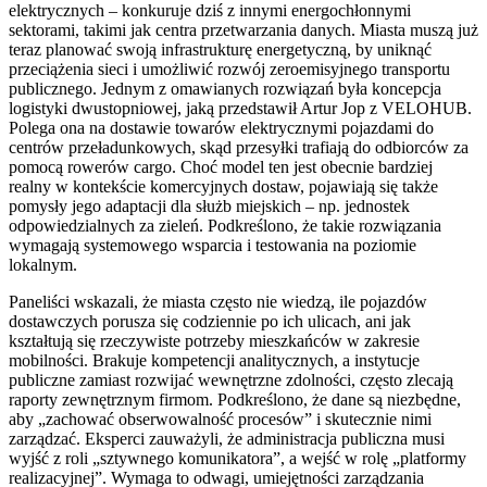
elektrycznych – konkuruje dziś z innymi energochłonnymi
sektorami, takimi jak centra przetwarzania danych. Miasta muszą już
teraz planować swoją infrastrukturę energetyczną, by uniknąć
przeciążenia sieci i umożliwić rozwój zeroemisyjnego transportu
publicznego. Jednym z omawianych rozwiązań była koncepcja
logistyki dwustopniowej, jaką przedstawił Artur Jop z VELOHUB.
Polega ona na dostawie towarów elektrycznymi pojazdami do
centrów przeładunkowych, skąd przesyłki trafiają do odbiorców za
pomocą rowerów cargo. Choć model ten jest obecnie bardziej
realny w kontekście komercyjnych dostaw, pojawiają się także
pomysły jego adaptacji dla służb miejskich – np. jednostek
odpowiedzialnych za zieleń. Podkreślono, że takie rozwiązania
wymagają systemowego wsparcia i testowania na poziomie
lokalnym.
Paneliści wskazali, że miasta często nie wiedzą, ile pojazdów
dostawczych porusza się codziennie po ich ulicach, ani jak
kształtują się rzeczywiste potrzeby mieszkańców w zakresie
mobilności. Brakuje kompetencji analitycznych, a instytucje
publiczne zamiast rozwijać wewnętrzne zdolności, często zlecają
raporty zewnętrznym firmom. Podkreślono, że dane są niezbędne,
aby „zachować obserwowalność procesów” i skutecznie nimi
zarządzać. Eksperci zauważyli, że administracja publiczna musi
wyjść z roli „sztywnego komunikatora”, a wejść w rolę „platformy
realizacyjnej”. Wymaga to odwagi, umiejętności zarządzania