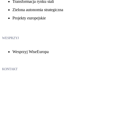
Transformacja rynku stali
Zielona autonomia strategiczna
Projekty europejskie
WESPRZYJ
Wesprzyj WiseEuropa
KONTAKT
WiseEuropa – Fundacja Warszawski Instytut Studiów
Ekonomicznych i Europejskich