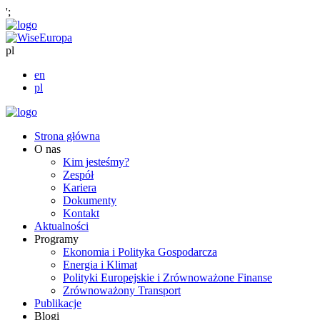
';
pl
en
pl
Strona główna
O nas
Kim jesteśmy?
Zespół
Kariera
Dokumenty
Kontakt
Aktualności
Programy
Ekonomia i Polityka Gospodarcza
Energia i Klimat
Polityki Europejskie i Zrównoważone Finanse
Zrównoważony Transport
Publikacje
Blogi