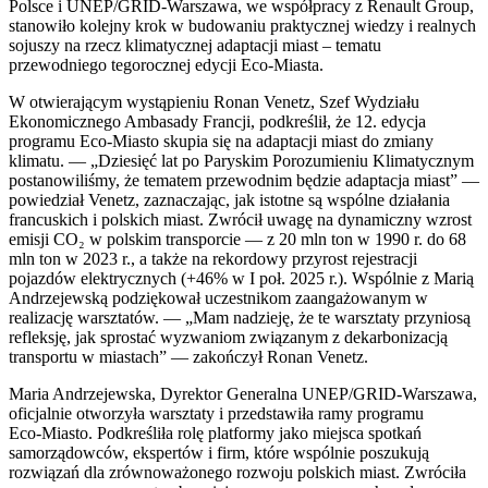
Polsce i UNEP/GRID-Warszawa, we współpracy z Renault Group,
stanowiło kolejny krok w budowaniu praktycznej wiedzy i realnych
sojuszy na rzecz klimatycznej adaptacji miast – tematu
przewodniego tegorocznej edycji Eco-Miasta.
W otwierającym wystąpieniu Ronan Venetz, Szef Wydziału
Ekonomicznego Ambasady Francji, podkreślił, że 12. edycja
programu Eco‑Miasto skupia się na adaptacji miast do zmiany
klimatu. — „Dziesięć lat po Paryskim Porozumieniu Klimatycznym
postanowiliśmy, że tematem przewodnim będzie adaptacja miast” —
powiedział Venetz, zaznaczając, jak istotne są wspólne działania
francuskich i polskich miast. Zwrócił uwagę na dynamiczny wzrost
emisji CO₂ w polskim transporcie — z 20 mln ton w 1990 r. do 68
mln ton w 2023 r., a także na rekordowy przyrost rejestracji
pojazdów elektrycznych (+46% w I poł. 2025 r.). Wspólnie z Marią
Andrzejewską podziękował uczestnikom zaangażowanym w
realizację warsztatów. — „Mam nadzieję, że te warsztaty przyniosą
refleksję, jak sprostać wyzwaniom związanym z dekarbonizacją
transportu w miastach” — zakończył Ronan Venetz.
Maria Andrzejewska, Dyrektor Generalna UNEP/GRID‑Warszawa,
oficjalnie otworzyła warsztaty i przedstawiła ramy programu
Eco‑Miasto. Podkreśliła rolę platformy jako miejsca spotkań
samorządowców, ekspertów i firm, które wspólnie poszukują
rozwiązań dla zrównoważonego rozwoju polskich miast. Zwróciła