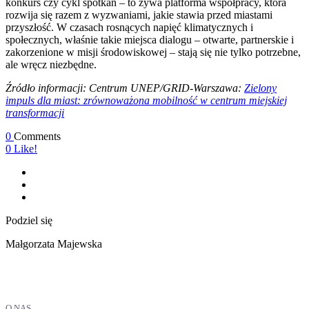
konkurs czy cykl spotkań – to żywa platforma współpracy, która
rozwija się razem z wyzwaniami, jakie stawia przed miastami
przyszłość. W czasach rosnących napięć klimatycznych i
społecznych, właśnie takie miejsca dialogu – otwarte, partnerskie i
zakorzenione w misji środowiskowej – stają się nie tylko potrzebne,
ale wręcz niezbędne.
Źródło informacji: Centrum UNEP/GRID-Warszawa:
Zielony
impuls dla miast: zrównoważona mobilność w centrum miejskiej
transformacji
0
Comments
0
Like!
Podziel się
Małgorzata Majewska
O NAS