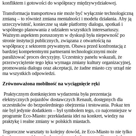
konfliktem i gotowości do współpracy międzywydziałowej.
Transformacja transportowa nie może być wyłącznie technologiczną
zmianą – to również zmiana mentalności i modelu działania. Aby ją
urzeczywistnić, konieczne są stałe platformy dialogu, spotkań i
wspólnego planowania z udziałem wszystkich interesariuszy.
Ważnym aspektem poruszonym w dyskusji była niepewność po
stronie instytucji publicznych, związana z otwartością na
współpracę z sektorem prywatnym. Obawa przed konfrontacją z
bardziej kompetentnymi partnerami technologicznymi może
paraliżować proces decyzyjny. Uczestnicy panelu wskazali, że
przezwyciężenie tego lęku wymaga zmiany kultury organizacyjnej,
promowania dialogu oraz akceptacji, że żadne miasto czy urząd nie
ma wszystkich odpowiedzi.
Z
równoważona mobilność na wyciągnięcie ręki
Praktycznym domknięciem wydarzenia była prezentacja
elektrycznych pojazdów dostawczych Renault, dostępnych dla
uczestników do bezpośredniego obejrzenia i testowania. Pokaz ten
nie był jedynie dodatkiem – był symbolem tego, co najcenniejsze w
programie Eco-Miasto: przekładania idei na konkret, wiedzy na
praktykę i realne zmiany w polskich miastach.
Tegoroczne warsztaty to kolejny dowód, że Eco-Miasto to nie tylko