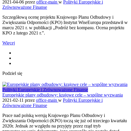
2021-04-06
przez
office-main
w
Polityki Europejskie i
Zrównoważone Finanse
Szczegółową ocenę projektu Krajowego Planu Odbudowy i
Zwiększania Odporności (KPO) Instytut WiseEuropa przedstawił w
marcu 2021 r. w publikacji „Podróż bez kompasu. Ocena projektu
KPO z lutego 2021 r.”.
Więcej
Podziel się
Polityki Europejskie i Zrównoważone Finanse
Europejskie plany odbudowy: krajowe cele – wspólne wyzwania
2021-02-11
przez
office-main
w
Polityki Europejskie i
Zrównoważone Finanse
Prace nad polską wersją Krajowego Planu Odbudowy i
Zwiększania Odporności (KPO) toczą się już od trzeciego kwartału
2020r. Jednak ze względu na przyjęty przez rząd tryb