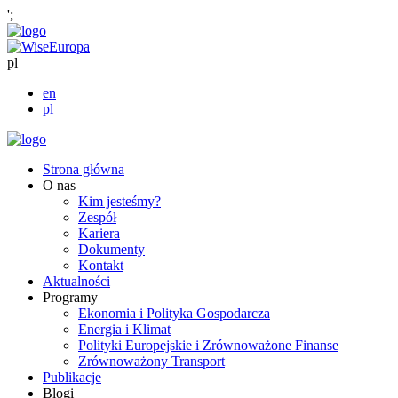
';
pl
en
pl
Strona główna
O nas
Kim jesteśmy?
Zespół
Kariera
Dokumenty
Kontakt
Aktualności
Programy
Ekonomia i Polityka Gospodarcza
Energia i Klimat
Polityki Europejskie i Zrównoważone Finanse
Zrównoważony Transport
Publikacje
Blogi