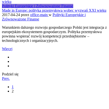
Polityki Europejskie i Zrównoważone Finanse
Made in Europe: polityka przemysłowa wobec wyzwań XXI wieku
2017-04-24
przez
office-main
w
Polityki Europejskie i
Zrównoważone Finanse
Warunkiem dalszego rozwoju gospodarczego Polski jest integracja z
europejskim ekosystemem gospodarczym. Polityka przemysłowa
powinna wspierać rozwój kompetencji przedsiębiorstw –
technologicznych i organizacyjnych.
Więcej
Podziel się
Prev.
1
2