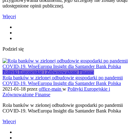
przygotowywania dokumentu, jego szczegóły nie zostały dotąd
udostępnione opinii publicznej.
Więcej
Podziel się
Polityki Europejskie i Zrównoważone Finanse
Rola banków w zielonej odbudowie gospodarki po pandemii
COVID-19. WiseEuropa Insight dla Santander Bank Polska
2021-01-18
przez
office-main
w
Polityki Europejskie i
Zrównoważone Finanse
Rola banków w zielonej odbudowie gospodarki po pandemii
COVID-19. WiseEuropa Insight dla Santander Bank Polska
Więcej