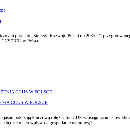
a
cznych projektu „Strategii Rozwoju Polski do 2035 r.”, przygotowaneg
gii CCS/CCU w Polsce.
ENIA CCUS W POLSCE
jasno pokazują kluczową rolę CCS/CCUS w osiągnięciu celów klimatyc
enie będzie miało wpływ na gospodarkę narodową?