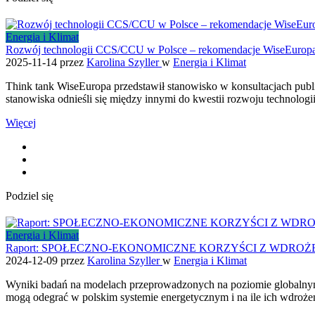
Energia i Klimat
Rozwój technologii CCS/CCU w Polsce – rekomendacje WiseEurop
2025-11-14
przez
Karolina Szyller
w
Energia i Klimat
Think tank WiseEuropa przedstawił stanowisko w konsultacjach publi
stanowiska odnieśli się między innymi do kwestii rozwoju technolo
Więcej
Podziel się
Energia i Klimat
Raport: SPOŁECZNO-EKONOMICZNE KORZYŚCI Z WDROŻ
2024-12-09
przez
Karolina Szyller
w
Energia i Klimat
Wyniki badań na modelach przeprowadzonych na poziomie globalnym 
mogą odegrać w polskim systemie energetycznym i na ile ich wdroż