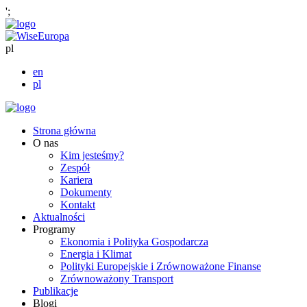
';
pl
en
pl
Strona główna
O nas
Kim jesteśmy?
Zespół
Kariera
Dokumenty
Kontakt
Aktualności
Programy
Ekonomia i Polityka Gospodarcza
Energia i Klimat
Polityki Europejskie i Zrównoważone Finanse
Zrównoważony Transport
Publikacje
Blogi