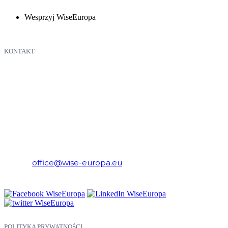
Wesprzyj WiseEuropa
KONTAKT
WiseEuropa – Fundacja Warszawski Instytut Studiów
Ekonomicznych i Europejskich
E-mail:
office@wise-europa.eu
Telefon: +48 794 968 202
POLITYKA PRYWATNOŚCI