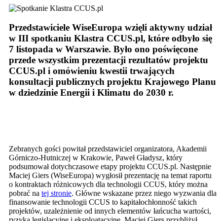
Przedstawiciele WiseEuropa wzięli aktywny udział
w III spotkaniu Klastra CCUS.pl, które odbyło się
7 listopada w Warszawie. Było ono poświęcone
przede wszystkim prezentacji rezultatów projektu
CCUS.pl i omówieniu kwestii trwających
konsultacji publicznych projektu Krajowego Planu
w dziedzinie Energii i Klimatu do 2030 r.
Zebranych gości powitał przedstawiciel organizatora, Akademii
Górniczo-Hutniczej w Krakowie, Paweł Gładysz, który
podsumował dotychczasowe etapy projektu CCUS.pl. Następnie
Maciej Giers (WiseEuropa) wygłosił prezentację na temat raportu
o kontraktach różnicowych dla technologii CCUS, który można
pobrać na
tej stronie
. Główne wskazane przez niego wyzwania dla
finansowanie technologii CCUS to kapitałochłonność takich
projektów, uzależnienie od innych elementów łańcucha wartości,
ryzyka legislacyjne i eksploatacyjne. Maciej Giers przybliżył