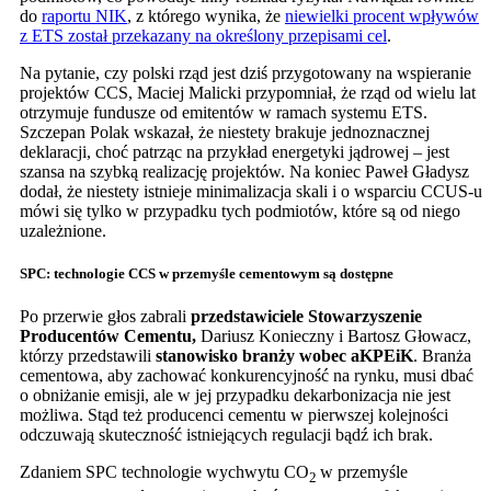
do
raportu NIK
, z którego wynika, że
niewielki procent wpływów
z ETS został przekazany na określony przepisami cel
.
Na pytanie, czy polski rząd jest dziś przygotowany na wspieranie
projektów CCS, Maciej Malicki przypomniał, że rząd od wielu lat
otrzymuje fundusze od emitentów w ramach systemu ETS.
Szczepan Polak wskazał, że niestety brakuje jednoznacznej
deklaracji, choć patrząc na przykład energetyki jądrowej – jest
szansa na szybką realizację projektów. Na koniec Paweł Gładysz
dodał, że niestety istnieje minimalizacja skali i o wsparciu CCUS-u
mówi się tylko w przypadku tych podmiotów, które są od niego
uzależnione.
SPC: technologie CCS w przemyśle cementowym są dostępne
Po przerwie głos zabrali
przedstawiciele Stowarzyszenie
Producentów Cementu,
Dariusz Konieczny i Bartosz Głowacz,
którzy przedstawili
stanowisko branży wobec aKPEiK
. Branża
cementowa, aby zachować konkurencyjność na rynku, musi dbać
o obniżanie emisji, ale w jej przypadku dekarbonizacja nie jest
możliwa. Stąd też producenci cementu w pierwszej kolejności
odczuwają skuteczność istniejących regulacji bądź ich brak.
Zdaniem SPC technologie wychwytu CO
w przemyśle
2