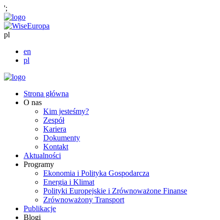
';
pl
en
pl
Strona główna
O nas
Kim jesteśmy?
Zespół
Kariera
Dokumenty
Kontakt
Aktualności
Programy
Ekonomia i Polityka Gospodarcza
Energia i Klimat
Polityki Europejskie i Zrównoważone Finanse
Zrównoważony Transport
Publikacje
Blogi