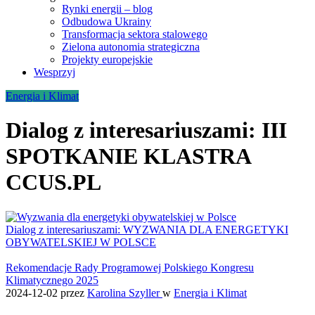
Rynki energii – blog
Odbudowa Ukrainy
Transformacja sektora stalowego
Zielona autonomia strategiczna
Projekty europejskie
Wesprzyj
Energia i Klimat
Dialog z interesariuszami: III
SPOTKANIE KLASTRA
CCUS.PL
Dialog z interesariuszami: WYZWANIA DLA ENERGETYKI
OBYWATELSKIEJ W POLSCE
Rekomendacje Rady Programowej Polskiego Kongresu
Klimatycznego 2025
2024-12-02
przez
Karolina Szyller
w
Energia i Klimat