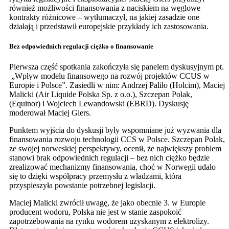
również możliwości finansowania z naciskiem na węglowe
kontrakty różnicowe – wytłumaczył, na jakiej zasadzie one
działają i przedstawił europejskie przykłady ich zastosowania.
Bez odpowiednich regulacji ciężko o finansowanie
Pierwsza część spotkania zakończyła się panelem dyskusyjnym pt.
„Wpływ modelu finansowego na rozwój projektów CCUS w
Europie i Polsce”. Zasiedli w nim: Andrzej Paliło (Holcim), Maciej
Malicki (Air Liquide Polska Sp. z o.o.), Szczepan Polak,
(Equinor) i Wojciech Lewandowski (EBRD). Dyskusję
moderował Maciej Giers.
Punktem wyjścia do dyskusji były wspomniane już wyzwania dla
finansowania rozwoju technologii CCS w Polsce. Szczepan Polak,
ze swojej norweskiej perspektywy, ocenił, że największy problem
stanowi brak odpowiednich regulacji – bez nich ciężko będzie
zrealizować mechanizmy finansowania, choć w Norwegii udało
się to dzięki współpracy przemysłu z władzami, która
przyspieszyła powstanie potrzebnej legislacji.
Maciej Malicki zwrócił uwagę, że jako obecnie 3. w Europie
producent wodoru, Polska nie jest w stanie zaspokoić
zapotrzebowania na rynku wodorem uzyskanym z elektrolizy.