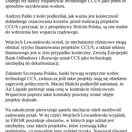
Dlatego też należy rozpatrywać technologie CCUS jako jeden ze
sposobów uzyskiwania wodoru.
Andrzej Paliło z kolei podkreślał, jak ważna jest konieczność
dokładnego oszacowania kosztów przed realizacją projektów
CCUS i przyznał, że z perspektywy Holcim Polska, są one trudne
do wdrożenia bez wsparcia rządowego.
Wojciech Lewandowski ocenił, że mechanizmy różnicowe mogą
obniżać ryzyko finansowania projektów CCUS, a udział sektora
finansowego jest w tym przypadku konieczny. Zresztą Europejski
Bank Odbudowy i Rozwoju uznał CCS jako technologię
niezbędną do dekarbonizacji.
Zdaniem Szczepana Polaka, banki bywają sceptyczne wobec
technologii CCS, zwłaszcza jeśli takie projekty stają się obiektem
zagrywek politycznych. Maciej Malicki podkreślił natomiast, że
Air Liquide preferuje stałą cenę w kontrakcie różnicowym.
Wsparciem poprzez takie kontrakty powinny zostać objęte
projekty dojrzałe.
Na zakończenie pierwszego panelu słuchacze mieli możliwość
zadawania pytań. W tej części Wojciech Lewandowski wyjaśnił,
że EBOiR poszukuje obszarów, w których jego udział jest
niezbędny, oraz takich projektów, które zrzeszają kilka
podmiotów, co powoduje inny rozkład ryzyka. Nawiązał również