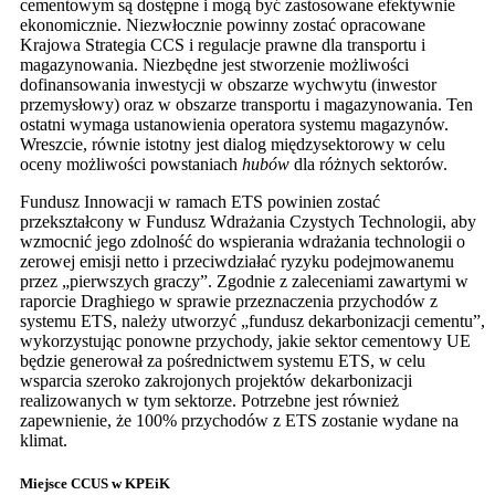
cementowym są dostępne i mogą być zastosowane efektywnie
ekonomicznie. Niezwłocznie powinny zostać opracowane
Krajowa Strategia CCS i regulacje prawne dla transportu i
magazynowania. Niezbędne jest stworzenie możliwości
dofinansowania inwestycji w obszarze wychwytu (inwestor
przemysłowy) oraz w obszarze transportu i magazynowania. Ten
ostatni wymaga ustanowienia operatora systemu magazynów.
Wreszcie, równie istotny jest dialog międzysektorowy w celu
oceny możliwości powstaniach
hubów
dla różnych sektorów.
Fundusz Innowacji w ramach ETS powinien zostać
przekształcony w Fundusz Wdrażania Czystych Technologii, aby
wzmocnić jego zdolność do wspierania wdrażania technologii o
zerowej emisji netto i przeciwdziałać ryzyku podejmowanemu
przez „pierwszych graczy”. Zgodnie z zaleceniami zawartymi w
raporcie Draghiego w sprawie przeznaczenia przychodów z
systemu ETS, należy utworzyć „fundusz dekarbonizacji cementu”,
wykorzystując ponowne przychody, jakie sektor cementowy UE
będzie generował za pośrednictwem systemu ETS, w celu
wsparcia szeroko zakrojonych projektów dekarbonizacji
realizowanych w tym sektorze. Potrzebne jest również
zapewnienie, że 100% przychodów z ETS zostanie wydane na
klimat.
Miejsce CCUS w KPEiK