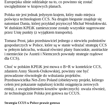
Europejska silnie oddziałuje na to, co powinno się zostać
uwzględnione w krajowych planach.
Polska nie jest jednak jedynym krajem, który mało miejsca
poświęca technologiom CCS. Na drugim biegunie znajduje się
natomiast Dania, której przykład przytoczył Michał Wendołowski.
W duńskim KPEiK zamieszczone zostały wszystkie sugerowane
przez Unię punkty (z wyjątkiem transportu).
Tomasz Prost, jako przedstawiciel jednego z niewielu podmiotów
gospodarczych w Polsce, które są w stanie wdrażać strategię CCS
w pełnym łańcuchu, wskazał również plany francuskie, austriackie
i niemieckie (w Austrii i Niemczech powstały strategie rządowe
dla CCS).
Choć w polskim KPEiK jest mowa o B+R w kontekście CCS,
zdaniem Anny Skorek-Osikowskiej, powinny one być
prowadzone równolegle do wdrażania projektów.
Przedstawicielka Net-Zero Poland (obiektywny projekt, którego
celem jest pokazanie najtańszej ścieżki osiągnięcia zerowych
emisji, z uwzględnieniem kosztów społecznych) uważa również,
że technologicznie Polska jest gotowa na CCUS.
Strategia CCUS w Polsce prawie gotowa