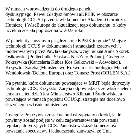
W ramach wprowadzenia do drugiego panelu
dyskusyjnego, Paweł Gładysz omówił aKPEIK w obszarze
technologii CCUS i przedstawił komentarz Akademii Górniczo-
Hutniczej i WiseEuropa do aktualizacji tego dokumentu, o który
uczelnia została poproszona w 2023 roku.
W panelu dyskusyjnym pt. „Jeżeli nie KPEiK to gdzie? Miejsce
technologii CCUS w dokumentach i strategiach rządowych”,
moderowanym przez Pawła Gładysza, wzięli udział Anna Skorek-
Osikowska (Politechnika Śląska – Net-Zero Poland), Grzegorz
Pokrzywka (Kancelaria Kubas Kos Gałkowski – Adwokaci),
Krzysztof Zaręba (Ministerstwo Rozwoju i Technologii), Michał
Wendołowsk (Bellona Europa) oraz Tomasz Prost (ORLEN S.A.).
Na pytanie, które dokumentu powstające w MRiT będą dotyczyły
technologii CCS, Krzysztof Zaręba odpowiedział, że właścicielem
tematu na ten dzień jest Ministerstwo Klimatu i Środowiska, a
powstająca w ramach projektu CCUS.pl strategia ma docelowo
służyć temu właśnie ministerstwu.
Grzegorz Pokrzywka został natomiast zapytany o kroki, jakie
powinny zostać podjęte w celu zagwarantowania powstania
regulacji dotyczących CCS. Panelista wskazał konieczność
powstania specustawy i jednocześnie zauważył, że Unia