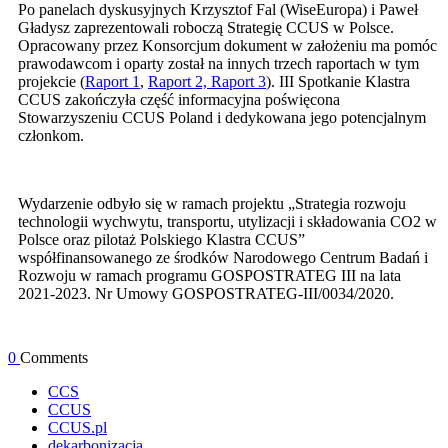
Po panelach dyskusyjnych Krzysztof Fal (WiseEuropa) i Paweł
Gładysz zaprezentowali roboczą Strategię CCUS w Polsce.
Opracowany przez Konsorcjum dokument w założeniu ma pomóc
prawodawcom i oparty został na innych trzech raportach w tym
projekcie (
Raport 1
,
Raport 2,
Raport 3
). III Spotkanie Klastra
CCUS zakończyła część informacyjna poświęcona
Stowarzyszeniu CCUS Poland i dedykowana jego potencjalnym
członkom.
Wydarzenie odbyło się w ramach projektu „Strategia rozwoju
technologii wychwytu, transportu, utylizacji i składowania CO2 w
Polsce oraz pilotaż Polskiego Klastra CCUS”
współfinansowanego ze środków Narodowego Centrum Badań i
Rozwoju w ramach programu GOSPOSTRATEG III na lata
2021-2023. Nr Umowy GOSPOSTRATEG-III/0034/2020.
0
Comments
CCS
CCUS
CCUS.pl
dekarbonizacja