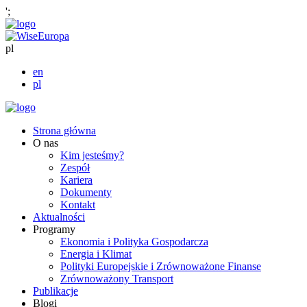
';
pl
en
pl
Strona główna
O nas
Kim jesteśmy?
Zespół
Kariera
Dokumenty
Kontakt
Aktualności
Programy
Ekonomia i Polityka Gospodarcza
Energia i Klimat
Polityki Europejskie i Zrównoważone Finanse
Zrównoważony Transport
Publikacje
Blogi