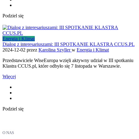
Podziel się
Energia i Klimat
Dialog z interesariuszami: III SPOTKANIE KLASTRA CCUS.PL
2024-12-02
przez
Karolina Szyller
w
Energia i Klimat
Przedstawiciele WiseEuropa wzięli aktywny udział w III spotkaniu
Klastra CCUS.pl, które odbyło się 7 listopada w Warszawie.
Więcej
Podziel się
O NAS