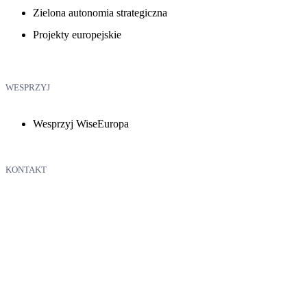
Zielona autonomia strategiczna
Projekty europejskie
WESPRZYJ
Wesprzyj WiseEuropa
KONTAKT
WiseEuropa – Fundacja Warszawski Instytut Studiów
Ekonomicznych i Europejskich