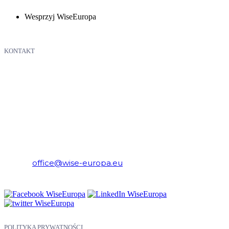
Wesprzyj WiseEuropa
KONTAKT
WiseEuropa – Fundacja Warszawski Instytut Studiów
Ekonomicznych i Europejskich
E-mail:
office@wise-europa.eu
Telefon: +48 794 968 202
POLITYKA PRYWATNOŚCI