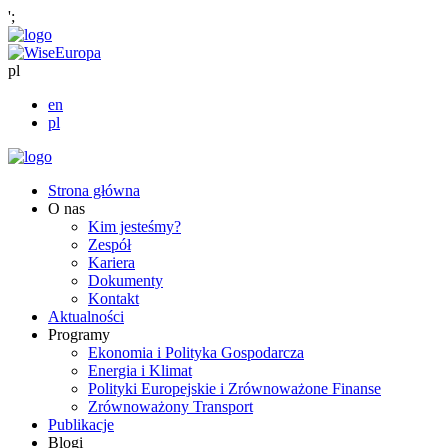
';
pl
en
pl
Strona główna
O nas
Kim jesteśmy?
Zespół
Kariera
Dokumenty
Kontakt
Aktualności
Programy
Ekonomia i Polityka Gospodarcza
Energia i Klimat
Polityki Europejskie i Zrównoważone Finanse
Zrównoważony Transport
Publikacje
Blogi