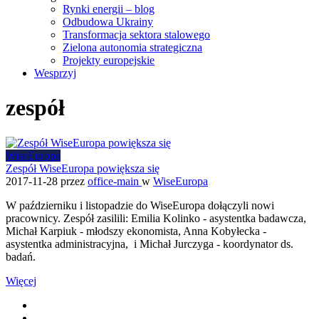
Rynki energii – blog
Odbudowa Ukrainy
Transformacja sektora stalowego
Zielona autonomia strategiczna
Projekty europejskie
Wesprzyj
zespół
WiseEuropa
Zespół WiseEuropa powiększa się
2017-11-28
przez
office-main
w
WiseEuropa
W październiku i listopadzie do WiseEuropa dołączyli nowi
pracownicy. Zespół zasilili: Emilia Kolinko - asystentka badawcza,
Michał Karpiuk - młodszy ekonomista, Anna Kobyłecka -
asystentka administracyjna, i Michał Jurczyga - koordynator ds.
badań.
Więcej