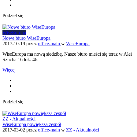
Podziel się
WiseEuropa
Nowe biuro WiseEuropa
2017-10-19
przez
office-main
w
WiseEuropa
WiseEuropa ma nową siedzibę. Nasze biuro mieści się teraz w Alei
Szucha 16 lok. 46.
Więcej
Podziel się
ZZ - Aktualności
WiseEuropa powiększa zespół
2017-03-02
przez
office-main
w
ZZ - Aktualności