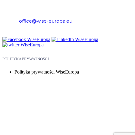
WiseEuropa – Fundacja Warszawski Instytut Studiów
Ekonomicznych i Europejskich
E-mail:
office@wise-europa.eu
Telefon: +48 794 968 202
POLITYKA PRYWATNOŚCI
Polityka prywatności WiseEuropa
Copyright © 2026 WiseEuropa