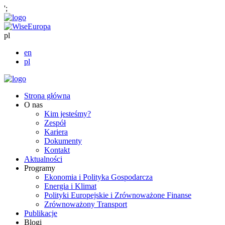
';
pl
en
pl
Strona główna
O nas
Kim jesteśmy?
Zespół
Kariera
Dokumenty
Kontakt
Aktualności
Programy
Ekonomia i Polityka Gospodarcza
Energia i Klimat
Polityki Europejskie i Zrównoważone Finanse
Zrównoważony Transport
Publikacje
Blogi