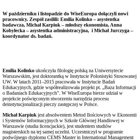
W październiku i listopadzie do WiseEuropa dołączyli nowi
pracownicy. Zespół zasilili: Emilia Kolinko – asystentka
badawcza, Michał Karpiuk – młodszy ekonomista, Anna
Kobyłecka – asystentka administracyjna, i Michał Jurczyga –
koordynator ds. badań.
Emilia Kolinko
ukończyła filologię polską na Uniwersytecie
Warszawskim, jest doktorantką w Instytucie Polonistyki Stosowanej
UW. W latach 2011–2015 pracowała w Instytucie Badań
Edukacyjnych, gdzie współrealizowała projekt pt. „Baza Informacji
o Badaniach Edukacyjnych”. W WiseEuropa bierze udział w
projekcie poświęconym stworzeniu narzędzia procesu
deinstytucjonalizacji pieczy zastępczej w Polsce.
Michał Karpiuk
jest absolwentem Metod Ilościowych w Ekonomii
i Systemów Informacyjnych w Szkole Głównej Handlowej w
Warszawie (studia licencjackie), jest studentem studiów
magisterskich na tej samej uczelni. Uczestniczył w programie
podwójnego dyplomu CEMS Master in International Management