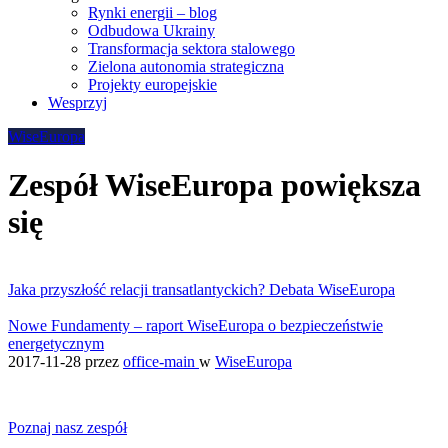
Rynki energii – blog
Odbudowa Ukrainy
Transformacja sektora stalowego
Zielona autonomia strategiczna
Projekty europejskie
Wesprzyj
WiseEuropa
Zespół WiseEuropa powiększa
się
Jaka przyszłość relacji transatlantyckich? Debata WiseEuropa
Nowe Fundamenty – raport WiseEuropa o bezpieczeństwie
energetycznym
2017-11-28
przez
office-main
w
WiseEuropa
Poznaj nasz zespół