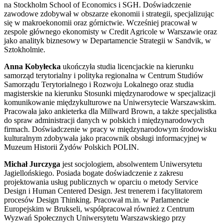
na Stockholm School of Economics i SGH. Doświadczenie
zawodowe zdobywał w obszarze ekonomii i strategii, specjalizując
się w makroekonomii oraz górnictwie. Wcześniej pracował w
zespole głównego ekonomisty w Credit Agricole w Warszawie oraz
jako analityk biznesowy w Departamencie Strategii w Sandvik, w
Sztokholmie.
Anna Kobyłecka
ukończyła studia licencjackie na kierunku
samorząd terytorialny i polityka regionalna w Centrum Studiów
Samorządu Terytorialnego i Rozwoju Lokalnego oraz studia
magisterskie na kierunku Stosunki międzynarodowe w specjalizacji
komunikowanie międzykulturowe na Uniwersytecie Warszawskim.
Pracowała jako ankieterka dla Millward Brown, a także specjalistka
do spraw administracji danych w polskich i międzynarodowych
firmach. Doświadczenie w pracy w międzynarodowym środowisku
kulturalnym zdobywała jako pracownik obsługi informacyjnej w
Muzeum Historii Żydów Polskich POLIN.
Michał Jurczyga
jest socjologiem, absolwentem Uniwersytetu
Jagiellońskiego.
Posiada bogate doświadczenie z zakresu
projektowania usług publicznych w oparciu o metody Service
Design i Human Centered Design. Jest trenerem i facylitatorem
procesów Design Thinking. Pracował m.in. w Parlamencie
Europejskim w Brukseli, współpracował również z Centrum
Wyzwań Społecznych Uniwersytetu Warszawskiego przy