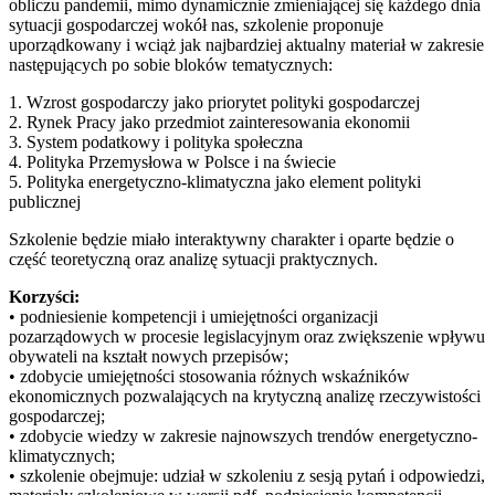
obliczu pandemii, mimo dynamicznie zmieniającej się każdego dnia
sytuacji gospodarczej wokół nas, szkolenie proponuje
uporządkowany i wciąż jak najbardziej aktualny materiał w zakresie
następujących po sobie bloków tematycznych:
1. Wzrost gospodarczy jako priorytet polityki gospodarczej
2. Rynek Pracy jako przedmiot zainteresowania ekonomii
3. System podatkowy i polityka społeczna
4. Polityka Przemysłowa w Polsce i na świecie
5. Polityka energetyczno-klimatyczna jako element polityki
publicznej
Szkolenie będzie miało interaktywny charakter i oparte będzie o
część teoretyczną oraz analizę sytuacji praktycznych.
Korzyści:
• podniesienie kompetencji i umiejętności organizacji
pozarządowych w procesie legislacyjnym oraz zwiększenie wpływu
obywateli na kształt nowych przepisów;
• zdobycie umiejętności stosowania różnych wskaźników
ekonomicznych pozwalających na krytyczną analizę rzeczywistości
gospodarczej;
• zdobycie wiedzy w zakresie najnowszych trendów energetyczno-
klimatycznych;
• szkolenie obejmuje: udział w szkoleniu z sesją pytań i odpowiedzi,