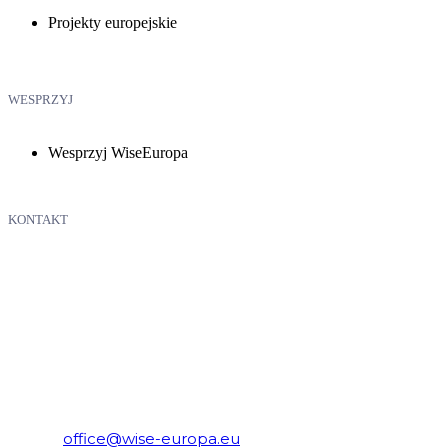
Projekty europejskie
WESPRZYJ
Wesprzyj WiseEuropa
KONTAKT
WiseEuropa – Fundacja Warszawski Instytut Studiów
Ekonomicznych i Europejskich
E-mail:
office@wise-europa.eu