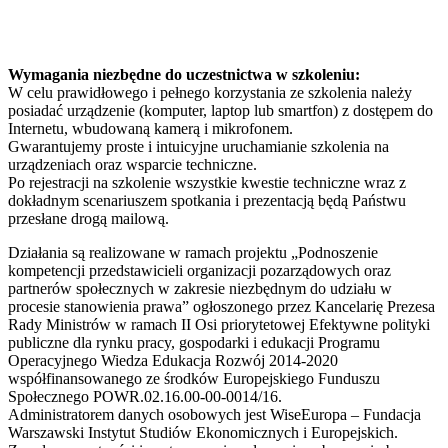
Wymagania niezbędne do uczestnictwa w szkoleniu:
W celu prawidłowego i pełnego korzystania ze szkolenia należy
posiadać urządzenie (komputer, laptop lub smartfon) z dostępem do
Internetu, wbudowaną kamerą i mikrofonem.
Gwarantujemy proste i intuicyjne uruchamianie szkolenia na
urządzeniach oraz wsparcie techniczne.
Po rejestracji na szkolenie wszystkie kwestie techniczne wraz z
dokładnym scenariuszem spotkania i prezentacją będą Państwu
przesłane drogą mailową.
Działania są realizowane w ramach projektu „Podnoszenie
kompetencji przedstawicieli organizacji pozarządowych oraz
partnerów społecznych w zakresie niezbędnym do udziału w
procesie stanowienia prawa” ogłoszonego przez Kancelarię Prezesa
Rady Ministrów w ramach II Osi priorytetowej Efektywne polityki
publiczne dla rynku pracy, gospodarki i edukacji Programu
Operacyjnego Wiedza Edukacja Rozwój 2014-2020
współfinansowanego ze środków Europejskiego Funduszu
Społecznego POWR.02.16.00-00-0014/16.
Administratorem danych osobowych jest WiseEuropa – Fundacja
Warszawski Instytut Studiów Ekonomicznych i Europejskich.