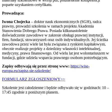
materiały szkoleniowe w wersji pdf, podniesienie kompetencji
poparte uzyskaniem certyfikatu.
Prowadząca:
Iwona Chojecka
– doktor nauk ekonomicznych (SGH), radca
prawny, prowadzi szkolenia w ramach projektu Akademia
Stanowienia Dobrego Prawa. Posiada kilkunastoletnie
doświadczenie zawodowe w zakresie obsługi prawnej instytucji,
firm, fundacji, stowarzyszeń oraz osób indywidualnych. Jej ścieżka
zawodowa przez wiele lat była związana z rynkiem kapitałowym,
obecnie realizuje projekty z dziedziny własności intelektualnej,
medycyny, prawa finansowego. Od wielu lat jest wolontariuszem w
fundacji, gdzie udziela wsparcia prawnego osobom potrzebującym.
Zapisy odbywają się przez stronę
www:
https://wise-
europa.eu/zapisz-sie-szkolenie/
FORMULARZ ZGŁOSZENIOWY>>
Szkolenie jest całodzienne i będzie odbywało się w godzinach: 10 –
17:45 zgodnie z poniższym planem.