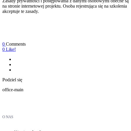
Zasady prywatności i postępowania z danymi osobowymi obecne są
na stronie internetowej projektu. Osoba rejestrująca się na szkolenia
akceptuje te zasady.
0
Comments
0
Like!
Podziel się
office-main
O NAS