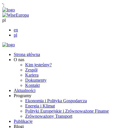
';
pl
en
pl
Strona główna
O nas
Kim jesteśmy?
Zespół
Kariera
Dokumenty
Kontakt
Aktualności
Programy
Ekonomia i Polityka Gospodarcza
Energia i Klimat
Polityki Europejskie i Zrównoważone Finanse
Zrównoważony Transport
Publikacje
Blogi