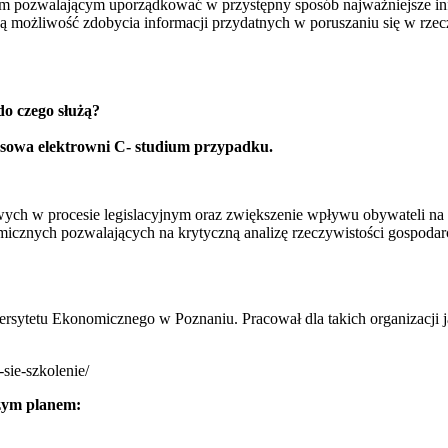
atem pozwalającym uporządkować w przystępny sposób najważniejsze i
ją możliwość zdobycia informacji przydatnych w poruszaniu się w rzec
o czego służą?
sowa elektrowni C- studium przypadku.
owych w procesie legislacyjnym oraz zwiększenie wpływu obywateli na
icznych pozwalających na krytyczną analizę rzeczywistości gospodarc
rsytetu Ekonomicznego w Poznaniu. Pracował dla takich organizacj
sie-szkolenie/
szym planem: