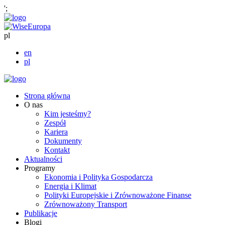
';
pl
en
pl
Strona główna
O nas
Kim jesteśmy?
Zespół
Kariera
Dokumenty
Kontakt
Aktualności
Programy
Ekonomia i Polityka Gospodarcza
Energia i Klimat
Polityki Europejskie i Zrównoważone Finanse
Zrównoważony Transport
Publikacje
Blogi