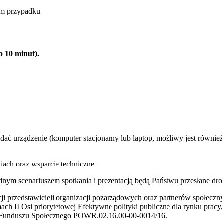
um przypadku
o 10 minut).
adać urządzenie (komputer stacjonarny lub laptop, możliwy jest równi
iach oraz wsparcie techniczne.
ładnym scenariuszem spotkania i prezentacją będą Państwu przesłane dr
i przedstawicieli organizacji pozarządowych oraz partnerów społeczn
ch II Osi priorytetowej Efektywne polityki publiczne dla rynku prac
 Funduszu Społecznego POWR.02.16.00-00-0014/16.