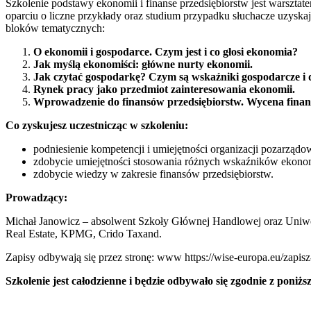
Szkolenie podstawy ekonomii i finanse przedsiębiorstw jest warszt
oparciu o liczne przykłady oraz studium przypadku słuchacze uzyska
bloków tematycznych:
O ekonomii i gospodarce. Czym jest i co głosi ekonomia?
Jak myślą ekonomiści: główne nurty ekonomii.
Jak czytać gospodarkę? Czym są wskaźniki gospodarcze i d
Rynek pracy jako przedmiot zainteresowania ekonomii.
Wprowadzenie do finansów przedsiębiorstw. Wycena finan
Co zyskujesz uczestnicząc w szkoleniu:
podniesienie kompetencji i umiejętności organizacji pozarząd
zdobycie umiejętności stosowania różnych wskaźników ekonom
zdobycie wiedzy w zakresie finansów przedsiębiorstw.
Prowadzący:
Michał Janowicz – absolwent Szkoły Głównej Handlowej oraz Uniwe
Real Estate, KPMG, Crido Taxand.
Zapisy odbywają się przez stronę: www https://wise-europa.eu/zapisz-
Szkolenie jest całodzienne i będzie odbywało się zgodnie z poniż