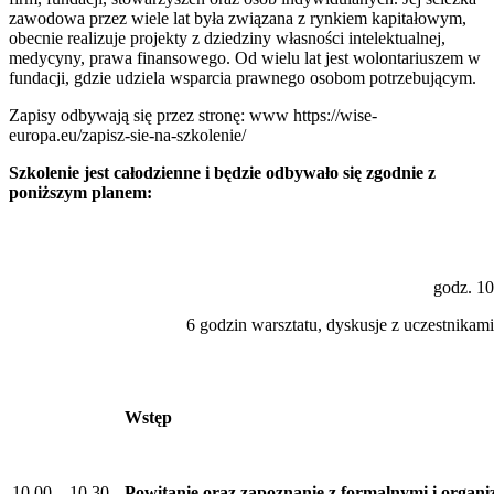
zawodowa przez wiele lat była związana z rynkiem kapitałowym,
obecnie realizuje projekty z dziedziny własności intelektualnej,
medycyny, prawa finansowego. Od wielu lat jest wolontariuszem w
fundacji, gdzie udziela wsparcia prawnego osobom potrzebującym.
Zapisy odbywają się przez stronę: www https://wise-
europa.eu/zapisz-sie-na-szkolenie/
Szkolenie jest całodzienne i będzie odbywało się zgodnie z
poniższym planem:
godz. 10
6 godzin warsztatu, dyskusje z uczestnikami
Wstęp
10.00 – 10.30
Powitanie oraz zapoznanie z formalnymi i organ