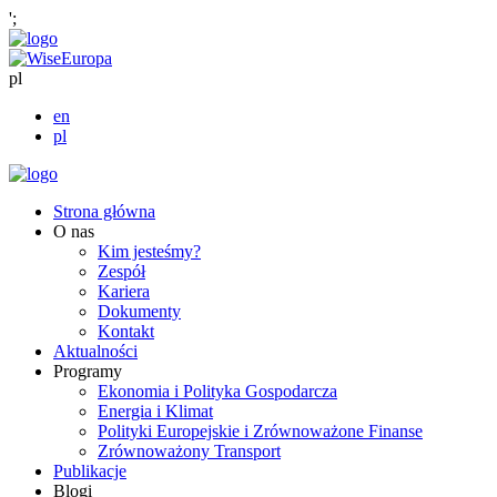
';
pl
en
pl
Strona główna
O nas
Kim jesteśmy?
Zespół
Kariera
Dokumenty
Kontakt
Aktualności
Programy
Ekonomia i Polityka Gospodarcza
Energia i Klimat
Polityki Europejskie i Zrównoważone Finanse
Zrównoważony Transport
Publikacje
Blogi