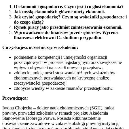
O ekonomii i gospodarce. Czym jest i co głosi ekonomia?
Jak myślą ekonomiści: główne nurty ekonomii.
Jak czytać gospodarkę? Czym są wskaźniki gospodarcze i
do czego służą?
Rynek pracy jako przedmiot zainteresowania ekonomii.
Wprowadzenie do finansów przedsiębiorstw. Wycena
finansowa elektrowni C- studium przypadku.
Co zyskujesz uczestnicząc w szkoleniu:
podniesienie kompetencji i umiejętności organizacji
pozarządowych w procesie legislacyjnym oraz zwiększenie
wpływu obywateli na kształt nowych przepisów;
zdobycie umiejętności stosowania różnych wskaźników
ekonomicznych pozwalających na krytyczną analizę
rzeczywistości gospodarczej;
zdobycie wiedzy w zakresie finansów przedsiębiorstw.
Prowadząca:
Iwona Chojecka – doktor nauk ekonomicznych (SGH), radca
prawny, prowadzi szkolenia w ramach projektu Akademia
Stanowienia Dobrego Prawa. Posiada kilkunastoletnie
doświadczenie zawodowe w zakresie obsługi prawnej instytucji,
firm, fundacji, stowarzyszeń oraz osób indywidulanych. Jej ścieżka