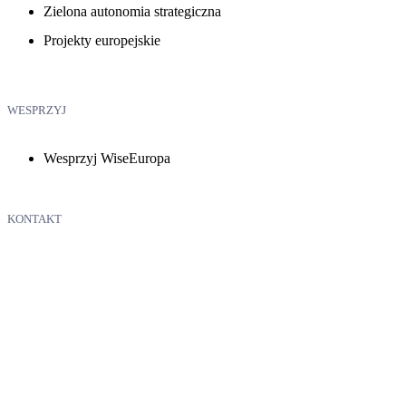
Zielona autonomia strategiczna
Projekty europejskie
WESPRZYJ
Wesprzyj WiseEuropa
KONTAKT
WiseEuropa – Fundacja Warszawski Instytut Studiów
Ekonomicznych i Europejskich