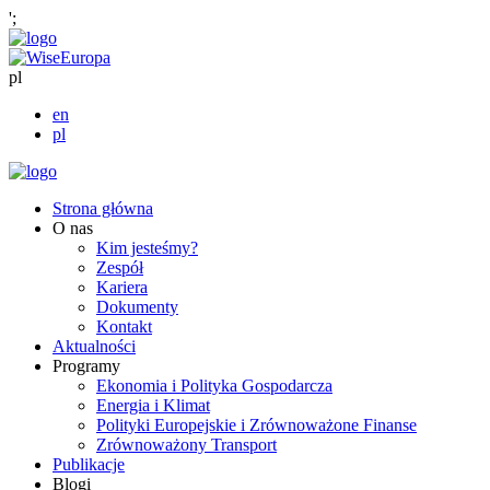
';
pl
en
pl
Strona główna
O nas
Kim jesteśmy?
Zespół
Kariera
Dokumenty
Kontakt
Aktualności
Programy
Ekonomia i Polityka Gospodarcza
Energia i Klimat
Polityki Europejskie i Zrównoważone Finanse
Zrównoważony Transport
Publikacje
Blogi