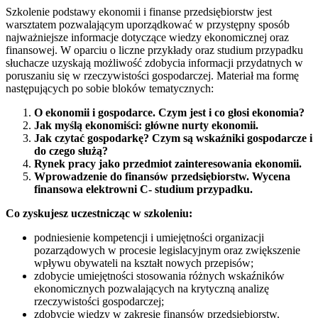
Szkolenie podstawy ekonomii i finanse przedsiębiorstw jest
warsztatem pozwalającym uporządkować w przystępny sposób
najważniejsze informacje dotyczące wiedzy ekonomicznej oraz
finansowej. W oparciu o liczne przykłady oraz studium przypadku
słuchacze uzyskają możliwość zdobycia informacji przydatnych w
poruszaniu się w rzeczywistości gospodarczej. Materiał ma formę
następujących po sobie bloków tematycznych:
O ekonomii i gospodarce. Czym jest i co głosi ekonomia?
Jak myślą ekonomiści: główne nurty ekonomii.
Jak czytać gospodarkę? Czym są wskaźniki gospodarcze i
do czego służą?
Rynek pracy jako przedmiot zainteresowania ekonomii.
Wprowadzenie do finansów przedsiębiorstw. Wycena
finansowa elektrowni C- studium przypadku.
Co zyskujesz uczestnicząc w szkoleniu:
podniesienie kompetencji i umiejętności organizacji
pozarządowych w procesie legislacyjnym oraz zwiększenie
wpływu obywateli na kształt nowych przepisów;
zdobycie umiejętności stosowania różnych wskaźników
ekonomicznych pozwalających na krytyczną analizę
rzeczywistości gospodarczej;
zdobycie wiedzy w zakresie finansów przedsiębiorstw.