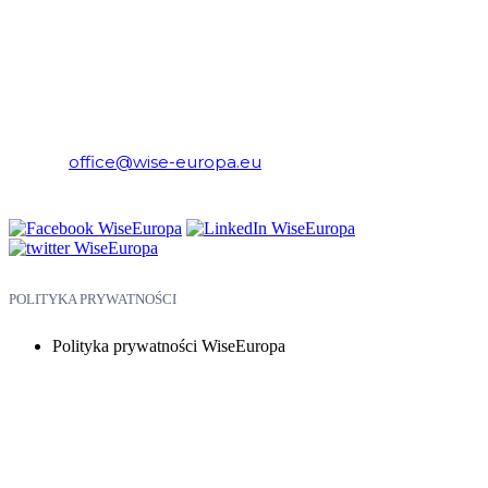
WiseEuropa – Fundacja Warszawski Instytut Studiów
Ekonomicznych i Europejskich
E-mail:
office@wise-europa.eu
Telefon: +48 794 968 202
POLITYKA PRYWATNOŚCI
Polityka prywatności WiseEuropa