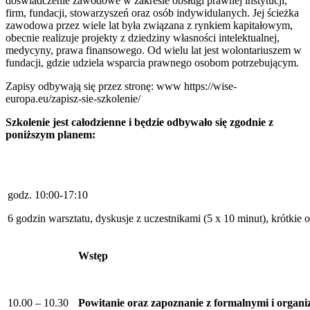
doświadczenie zawodowe w zakresie obsługi prawnej instytucji,
firm, fundacji, stowarzyszeń oraz osób indywidulanych. Jej ścieżka
zawodowa przez wiele lat była związana z rynkiem kapitałowym,
obecnie realizuje projekty z dziedziny własności intelektualnej,
medycyny, prawa finansowego. Od wielu lat jest wolontariuszem w
fundacji, gdzie udziela wsparcia prawnego osobom potrzebującym.
Zapisy odbywają się przez stronę: www https://wise-
europa.eu/zapisz-sie-szkolenie/
Szkolenie jest całodzienne i będzie odbywało się zgodnie z
poniższym planem:
godz. 10:00-17:10
6 godzin warsztatu, dyskusje z uczestnikami (5 x 10 minut), krótkie 
Wstęp
10.00 – 10.30
Powitanie oraz zapoznanie z formalnymi i organ