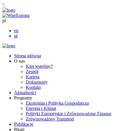
';
pl
en
pl
Strona główna
O nas
Kim jesteśmy?
Zespół
Kariera
Dokumenty
Kontakt
Aktualności
Programy
Ekonomia i Polityka Gospodarcza
Energia i Klimat
Polityki Europejskie i Zrównoważone Finanse
Zrównoważony Transport
Publikacje
Blogi