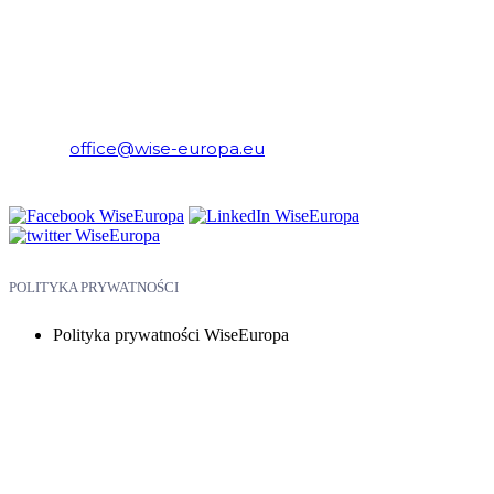
WiseEuropa – Fundacja Warszawski Instytut Studiów
Ekonomicznych i Europejskich
E-mail:
office@wise-europa.eu
Telefon: +48 794 968 202
POLITYKA PRYWATNOŚCI
Polityka prywatności WiseEuropa