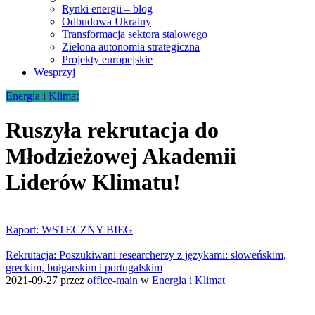
Rynki energii – blog
Odbudowa Ukrainy
Transformacja sektora stalowego
Zielona autonomia strategiczna
Projekty europejskie
Wesprzyj
Energia i Klimat
Ruszyła rekrutacja do
Młodzieżowej Akademii
Liderów Klimatu!
Raport: WSTECZNY BIEG
Rekrutacja: Poszukiwani researcherzy z językami: słoweńskim,
greckim, bułgarskim i portugalskim
2021-09-27
przez
office-main
w
Energia i Klimat