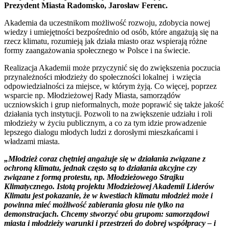
Prezydent Miasta Radomsko, Jarosław Ferenc.
Akademia da uczestnikom możliwość rozwoju, zdobycia nowej
wiedzy i umiejętności bezpośrednio od osób, które angażują się na
rzecz klimatu, rozumieją jak działa miasto oraz wspierają różne
formy zaangażowania społecznego w Polsce i na świecie.
Realizacja Akademii może przyczynić się do zwiększenia poczucia
przynależności młodzieży do społeczności lokalnej i wzięcia
odpowiedzialności za miejsce, w którym żyją. Co więcej, poprzez
wsparcie np. Młodzieżowej Rady Miasta, samorządów
uczniowskich i grup nieformalnych, może poprawić się także jakość
działania tych instytucji. Pozwoli to na zwiększenie udziału i roli
młodzieży w życiu publicznym, a co za tym idzie prowadzenie
lepszego dialogu młodych ludzi z dorosłymi mieszkańcami i
władzami miasta.
„Młodzież coraz chętniej angażuje się w działania związane z
ochroną klimatu, jednak często są to działania akcyjne czy
związane z formą protestu, np. Młodzieżowego Strajku
Klimatycznego. Istotą projektu Młodzieżowej Akademii Liderów
Klimatu jest pokazanie, że w kwestiach klimatu młodzież może i
powinna mieć możliwość zabierania głosu nie tylko na
demonstracjach. Chcemy stworzyć obu grupom: samorządowi
miasta i młodzieży warunki i przestrzeń do dobrej współpracy – i