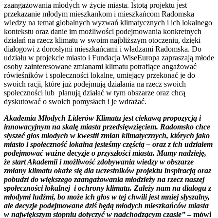
zaangażowania młodych w życie miasta. Istotą projektu jest
przekazanie młodym mieszkankom i mieszkańcom Radomska
wiedzy na temat globalnych wyzwań klimatycznych i ich lokalnego
kontekstu oraz danie im możliwości podejmowania konkretnych
działań na rzecz klimatu w swoim najbliższym otoczeniu, dzięki
dialogowi z dorosłymi mieszkańcami i władzami Radomska. Do
udziału w projekcie miasto i Fundacja WiseEuropa zapraszają młode
osoby zainteresowane zmianami klimatu potrafiące angażować
rówieśników i społeczności lokalne, umiejący przekonać je do
swoich racji, które już podejmują działania na rzecz swoich
społeczności lub planują działać w tym obszarze oraz chcą
dyskutować o swoich pomysłach i je wdrażać.
Akademia Młodych Liderów Klimatu jest ciekawą propozycją i
innowacyjnym na skalę miasta przedsięwzięciem. Radomsko chce
słyszeć głos młodych w kwestii zmian klimatycznych, których jako
miasto i społeczność lokalna jesteśmy częścią – oraz z ich udziałem
podejmować ważne decyzje o przyszłości miasta. Mamy nadzieję,
że start Akademii i możliwość zdobywania wiedzy w obszarze
zmiany klimatu okaże się dla uczestników projektu inspiracją oraz
pobudzi do większego zaangażowania młodzieży na rzecz naszej
społeczności lokalnej i ochrony klimatu. Zależy nam na dialogu z
młodymi ludźmi, bo może ich głos w tej chwili jest mniej słyszalny,
ale decyzje podejmowane dziś będą młodych mieszkańców miasta
w największym stopniu dotyczyć w nadchodzącym czasie”
– mówi