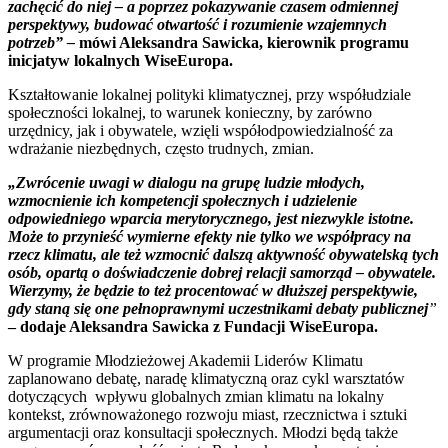
zachęcić do niej – a poprzez pokazywanie czasem odmiennej
perspektywy, budować otwartość i rozumienie wzajemnych
potrzeb” –
mówi Aleksandra Sawicka, kierownik programu
inicjatyw lokalnych WiseEuropa.
Kształtowanie lokalnej polityki klimatycznej, przy współudziale
społeczności lokalnej, to warunek konieczny, by zarówno
urzędnicy, jak i obywatele, wzięli współodpowiedzialność za
wdrażanie niezbędnych, często trudnych, zmian.
„Zwrócenie uwagi w dialogu na grupę ludzie młodych,
wzmocnienie ich kompetencji społecznych i udzielenie
odpowiedniego wparcia merytorycznego, jest niezwykle istotne.
Może to przynieść wymierne efekty nie tylko we współpracy na
rzecz klimatu, ale też wzmocnić dalszą aktywność obywatelską tych
osób, opartą o doświadczenie dobrej relacji samorząd – obywatele.
Wierzymy, że będzie to też procentować w dłuższej perspektywie,
gdy staną się one pełnoprawnymi uczestnikami debaty publicznej
”
– dodaje Aleksandra Sawicka z Fundacji WiseEuropa.
W programie Młodzieżowej Akademii Liderów Klimatu
zaplanowano debatę, naradę klimatyczną oraz cykl warsztatów
dotyczących wpływu globalnych zmian klimatu na lokalny
kontekst, zrównoważonego rozwoju miast, rzecznictwa i sztuki
argumentacji oraz konsultacji społecznych. Młodzi będą także