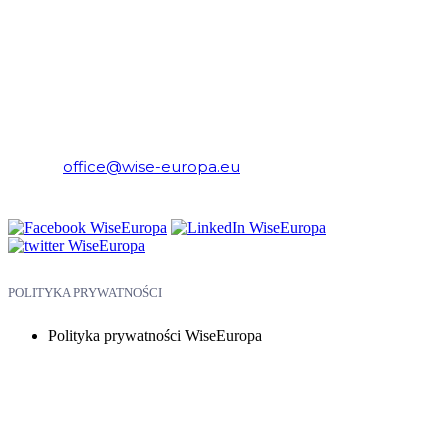
WiseEuropa – Fundacja Warszawski Instytut Studiów
Ekonomicznych i Europejskich
E-mail:
office@wise-europa.eu
Telefon: +48 794 968 202
POLITYKA PRYWATNOŚCI
Polityka prywatności WiseEuropa