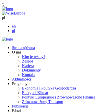
';
pl
en
pl
Strona główna
O nas
Kim jesteśmy?
Zespół
Kariera
Dokumenty
Kontakt
Aktualności
Programy
Ekonomia i Polityka Gospodarcza
Energia i Klimat
Polityki Europejskie i Zrównoważone Finanse
Zrównoważony Transport
Publikacje
Blogi