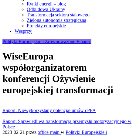
Rynki energii – blog
Odbudowa Ukrainy
Transformacja sektora stalowego
Zielona autonomia strategiczna
Projekty europejskie
Wesprzyj
Polityki Europejskie i Zrównoważone Finanse
WiseEuropa
współorganizatorem
konferencji Ożywienie
europejskiej transformacji
Raport: Niewykorzystany potencjał umów cPPA
Raport: Sprawiedliwa transformacja przemysłu motoryzacyjnego w
Polsce
2023-02-21
przez
office-main
w
Polityki Europejskie i