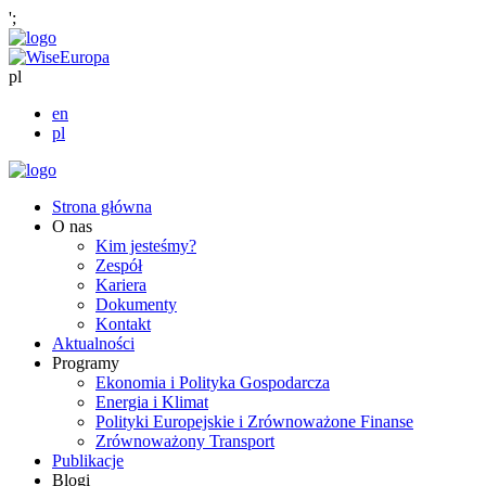
';
pl
en
pl
Strona główna
O nas
Kim jesteśmy?
Zespół
Kariera
Dokumenty
Kontakt
Aktualności
Programy
Ekonomia i Polityka Gospodarcza
Energia i Klimat
Polityki Europejskie i Zrównoważone Finanse
Zrównoważony Transport
Publikacje
Blogi