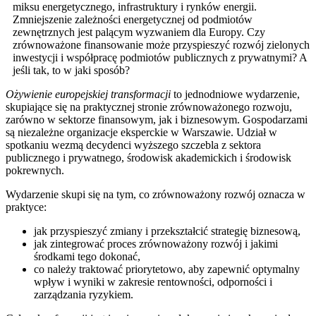
miksu energetycznego, infrastruktury i rynków energii.
Zmniejszenie zależności energetycznej od podmiotów
zewnętrznych jest palącym wyzwaniem dla Europy. Czy
zrównoważone finansowanie może przyspieszyć rozwój zielonych
inwestycji i współpracę podmiotów publicznych z prywatnymi? A
jeśli tak, to w jaki sposób?
Ożywienie europejskiej transformacji
to jednodniowe wydarzenie,
skupiające się na praktycznej stronie zrównoważonego rozwoju,
zarówno w sektorze finansowym, jak i biznesowym. Gospodarzami
są niezależne organizacje eksperckie w Warszawie. Udział w
spotkaniu wezmą decydenci wyższego szczebla z sektora
publicznego i prywatnego, środowisk akademickich i środowisk
pokrewnych.
Wydarzenie skupi się na tym, co zrównoważony rozwój oznacza w
praktyce:
jak przyspieszyć zmiany i przekształcić strategię biznesową,
jak zintegrować proces zrównoważony rozwój i jakimi
środkami tego dokonać,
co należy traktować priorytetowo, aby zapewnić optymalny
wpływ i wyniki w zakresie rentowności, odporności i
zarządzania ryzykiem.