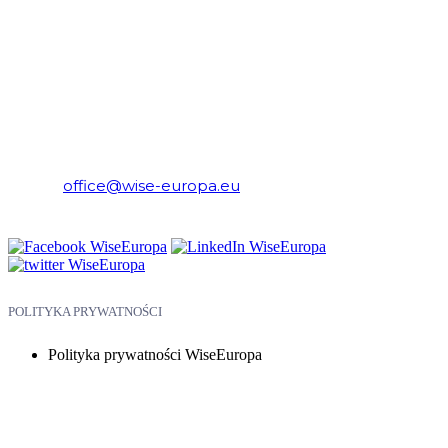
WiseEuropa – Fundacja Warszawski Instytut Studiów
Ekonomicznych i Europejskich
E-mail:
office@wise-europa.eu
Telefon: +48 794 968 202
POLITYKA PRYWATNOŚCI
Polityka prywatności WiseEuropa