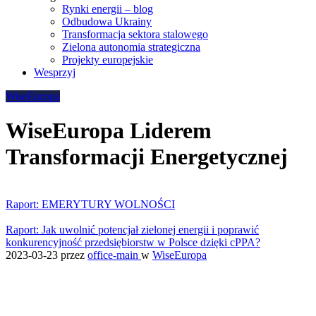
Rynki energii – blog
Odbudowa Ukrainy
Transformacja sektora stalowego
Zielona autonomia strategiczna
Projekty europejskie
Wesprzyj
WiseEuropa
WiseEuropa Liderem
Transformacji Energetycznej
Raport: EMERYTURY WOLNOŚCI
Raport: Jak uwolnić potencjał zielonej energii i poprawić
konkurencyjność przedsiębiorstw w Polsce dzięki cPPA?
2023-03-23
przez
office-main
w
WiseEuropa