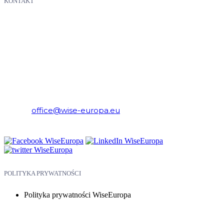
KONTAKT
WiseEuropa – Fundacja Warszawski Instytut Studiów
Ekonomicznych i Europejskich
E-mail:
office@wise-europa.eu
Telefon: +48 794 968 202
POLITYKA PRYWATNOŚCI
Polityka prywatności WiseEuropa