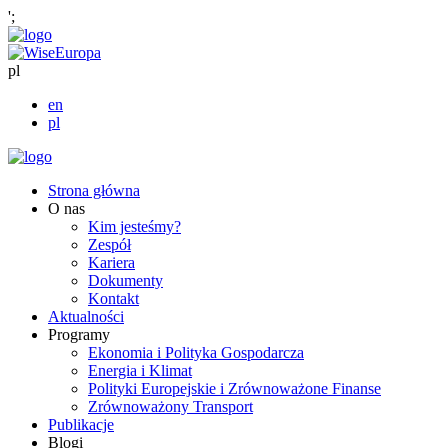
';
pl
en
pl
Strona główna
O nas
Kim jesteśmy?
Zespół
Kariera
Dokumenty
Kontakt
Aktualności
Programy
Ekonomia i Polityka Gospodarcza
Energia i Klimat
Polityki Europejskie i Zrównoważone Finanse
Zrównoważony Transport
Publikacje
Blogi